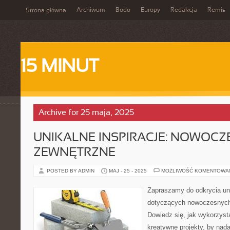
Archiwum
Bodo
Europy
Redakcja
Remis
Strona główna
15 MINUT
Archive for 25 maja, 2025
UNIKALNE INSPIRACJE: NOWOC
ZEWNĘTRZNE
POSTED BY ADMIN
MAJ - 25 - 2025
MOŻLIWOŚĆ KOMENTOWA
Zapraszamy do odkrycia uni
dotyczących nowoczesnych
Dowiedz się, jak wykorzyst
kreatywne projekty, by na