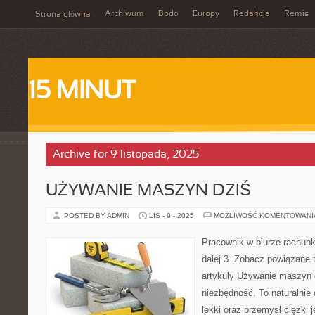
Archiwum
Bodo
Europy
Redakcja
Remis
Strona główna
15 MINUT
Archive for 9 listopada, 2025
UŻYWANIE MASZYN DZIŚ
POSTED BY ADMIN
LIS - 9 - 2025
MOŻLIWOŚĆ KOMENTOWAN
Pracownik w biurze rachunk
dalej 3. Zobacz powiązane tr
artykuly Używanie maszyn d
niezbędność. To naturalnie 
lekki oraz przemysł ciężki 