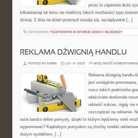
przez to zapewnia duże zys
kilkadziesiąt lat temu nie mieliśmy takich możliwości typu śruto
dzisiaj. Z dnia na dzień przemysł rozwija się, wynajdywane […]
CATEGORIES:
FIZJOTERAPIA W SPORCIE DZIECI I MŁODZIEŻY
REKLAMA DŹWIGNIĄ HANDLU
POSTED BY ADMIN
LIS - 9 - 2025
MOŻLIWOŚĆ KOMENTOWAN
Reklama dźwignią handlu Akt
jest umiejętnie promowana,
rzecz takich podmiotów go
właściciele doskonale rozum
odnieść sukces, nigdy nie
oszczędzać na reklamie. No
razie bardzo dobre pomysły, dzięki to którym będziemy mieli możl
wypromować? Kapitalnym pomysłem są choćby torebki reklamowe
dużym wydatkiem, […]