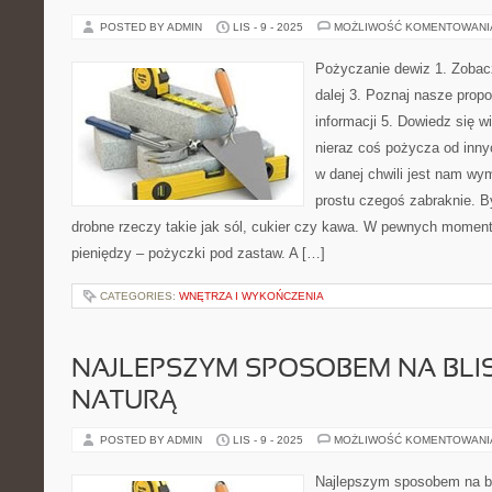
POSTED BY ADMIN
LIS - 9 - 2025
MOŻLIWOŚĆ KOMENTOWAN
Pożyczanie dewiz 1. Zobacz
dalej 3. Poznaj nasze prop
informacji 5. Dowiedz się w
nieraz coś pożycza od inn
w danej chwili jest nam w
prostu czegoś zabraknie. B
drobne rzeczy takie jak sól, cukier czy kawa. W pewnych momen
pieniędzy – pożyczki pod zastaw. A […]
CATEGORIES:
WNĘTRZA I WYKOŃCZENIA
NAJLEPSZYM SPOSOBEM NA BLI
NATURĄ
POSTED BY ADMIN
LIS - 9 - 2025
MOŻLIWOŚĆ KOMENTOWAN
Najlepszym sposobem na bl