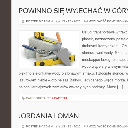
POWINNO SIĘ WYJECHAĆ W GÓR
POSTED BY ADMIN
LIS - 15 - 2025
MOŻLIWOŚĆ KOMENTOWAN
Usługi transportowe w trakc
piasek, naznaczony pastel
drobnymi kamyczkami. Czuł
słonawą woń wody. Szumiące
muskające brzeg, pieniące
wycofujące się w swym wła
błękitno zielonkawe wody o słonawym smaku. I złociste słońce,
lazurowym niebie – oto pejzaż Bałtyku, etnicznego wręcz morza. 
najpopularniejszych zamiarów wakacyjnych podróży. Może […]
CATEGORIES:
CIEKAWOSTKI
JORDANIA I OMAN
POSTED BY ADMIN
LIS - 15 - 2025
MOŻLIWOŚĆ KOMENTOWAN