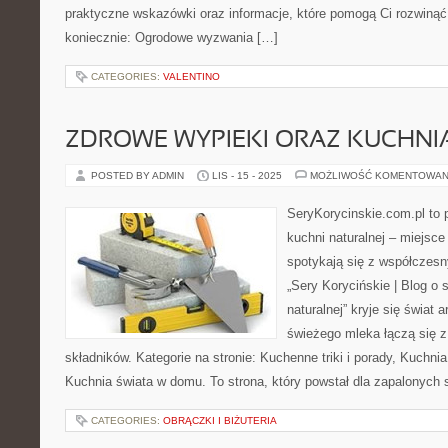
praktyczne wskazówki oraz informacje, które pomogą Ci rozwinąć
koniecznie: Ogrodowe wyzwania […]
CATEGORIES:
VALENTINO
ZDROWE WYPIEKI ORAZ KUCHNI
POSTED BY ADMIN
LIS - 15 - 2025
MOŻLIWOŚĆ KOMENTOWAN
SeryKorycinskie.com.pl to po
kuchni naturalnej – miejsce 
spotykają się z współczes
„Sery Korycińskie | Blog o s
naturalnej” kryje się świat
świeżego mleka łączą się 
składników. Kategorie na stronie: Kuchenne triki i porady, Kuchnia 
Kuchnia świata w domu. To strona, który powstał dla zapalonych
CATEGORIES:
OBRĄCZKI I BIŻUTERIA