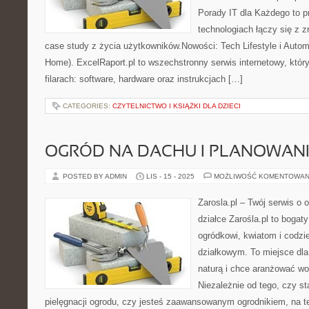
Porady IT dla Każdego to pr
technologiach łączy się z z
case study z życia użytkowników.Nowości: Tech Lifestyle i Auto
Home). ExcelRaport.pl to wszechstronny serwis internetowy, który
filarach: software, hardware oraz instrukcjach […]
CATEGORIES:
CZYTELNICTWO I KSIĄŻKI DLA DZIECI
OGRÓD NA DACHU I PLANOWAN
POSTED BY ADMIN
LIS - 15 - 2025
MOŻLIWOŚĆ KOMENTOWAN
Zarosla.pl – Twój serwis o o
działce Zarośla.pl to bogat
ogródkowi, kwiatom i codzi
działkowym. To miejsce dla
naturą i chce aranżować wok
Niezależnie od tego, czy st
pielęgnacji ogrodu, czy jesteś zaawansowanym ogrodnikiem, na te