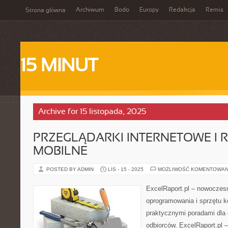
Archiwum
Bodo
Europy
Redakcja
Remis
Strona główna
15 MINUT
Archive for 15 listopada, 2025
PRZEGLĄDARKI INTERNETOWE I 
MOBILNE
POSTED BY ADMIN
LIS - 15 - 2025
MOŻLIWOŚĆ KOMENTOWAN
ExcelRaport.pl – nowoczesn
oprogramowania i sprzętu 
praktycznymi poradami dla
odbiorców. ExcelRaport.pl –