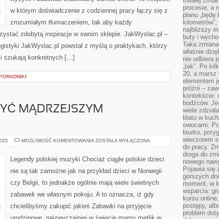
trwałej zmia
procesie, a 
w którym doświadczenie z codziennej pracy łączy się z
planu „będę 
zrozumiałym tłumaczeniem, tak aby każdy
kilometrów”, 
najbliższy m
zystać zdobytą inspiracje w swoim sklepie. JakWyslac.pl –
buty i wych
Taka zmiana 
ogistyki JakWyslac.pl powstał z myślą o praktykach, którzy
właśnie dzię
i szukają konkretnych […]
nie odbiera j
„tak”. Po ki
20, a marsz
 PORADNIKI
elementem je
próżni – zaw
kontekście: 
bodźców. Jeś
BYĆ MĄDRZEJSZYM
wiele zdział
blatu w kuch
owocami. Pod
biurko, przy
wieczorem sp
W
2025
MOŻLIWOŚĆ KOMENTOWANIA
ZOSTAŁA WYŁĄCZONA
JAKI
do pracy. Zm
SPOSÓB
droga do zm
BYĆ
Legendy polskiej muzyki Chociaż ciągle polskie dzieci
nowego nawyk
MĄDRZEJSZYM
CZŁOWIEKIEM?
Pojawia się 
nie są tak zamożne jak na przykład dzieci w Norwegii
gorszych dni
czy Belgii, to jednakże ogólnie mają wiele świetnych
moment, w k
wsparcia: g
zabawek we własnym pokoju. A to oznacza, iż gdy
kursu online
postępy, alb
chcielibyśmy zakupić jakieś Zabawki na przyjęcie
problem doty
urodzinowe, najzwyczajniej w świecie mamy mętlik w