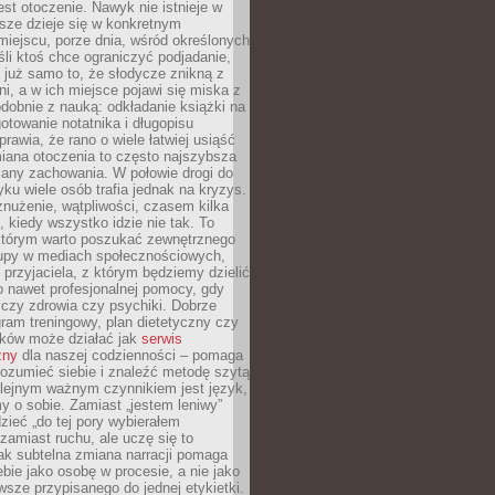
st otoczenie. Nawyk nie istnieje w
sze dzieje się w konkretnym
miejscu, porze dnia, wśród określonych
li ktoś chce ograniczyć podjadanie,
a już samo to, że słodycze znikną z
ni, a w ich miejsce pojawi się miska z
obnie z nauką: odkładanie książki na
gotowanie notatnika i długopisu
rawia, że rano o wiele łatwiej usiąść
iana otoczenia to często najszybsza
iany zachowania. W połowie drogi do
u wiele osób trafia jednak na kryzys.
znużenie, wątpliwości, czasem kilka
, kiedy wszystko idzie nie tak. To
tórym warto poszukać zewnętrznego
rupy w mediach społecznościowych,
, przyjaciela, z którym będziemy dzielić
o nawet profesjonalnej pomocy, gdy
czy zdrowia czy psychiki. Dobrze
ram treningowy, plan dietetyczny czy
yków może działać jak
serwis
zny
dla naszej codzienności – pomaga
rozumieć siebie i znaleźć metodę szytą
olejnym ważnym czynnikiem jest język,
 o sobie. Zamiast „jestem leniwy”
zieć „do tej pory wybierałem
amiast ruchu, ale uczę się to
ak subtelna zmiana narracji pomaga
bie jako osobę w procesie, a nie jako
sze przypisanego do jednej etykietki.