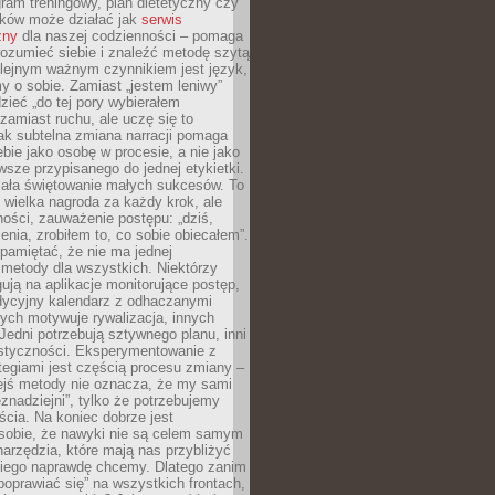
ram treningowy, plan dietetyczny czy
yków może działać jak
serwis
zny
dla naszej codzienności – pomaga
rozumieć siebie i znaleźć metodę szytą
olejnym ważnym czynnikiem jest język,
 o sobie. Zamiast „jestem leniwy”
zieć „do tej pory wybierałem
amiast ruchu, ale uczę się to
ak subtelna zmiana narracji pomaga
bie jako osobę w procesie, a nie jako
sze przypisanego do jednej etykietki.
iała świętowanie małych sukcesów. To
 wielka nagroda za każdy krok, ale
ości, zauważenie postępu: „dziś,
ia, zrobiłem to, co sobie obiecałem”.
pamiętać, że nie ma jednej
 metody dla wszystkich. Niektórzy
gują na aplikacje monitorujące postęp,
adycyjny kalendarz z odhaczanymi
ych motywuje rywalizacja, innych
Jedni potrzebują sztywnego planu, inni
astyczności. Eksperymentowanie z
tegiami jest częścią procesu zmiany –
iejś metody nie oznacza, że my sami
znadziejni”, tylko że potrzebujemy
ścia. Na koniec dobrze jest
sobie, że nawyki nie są celem samym
narzędzia, które mają nas przybliżyć
akiego naprawdę chcemy. Dlatego zanim
oprawiać się” na wszystkich frontach,