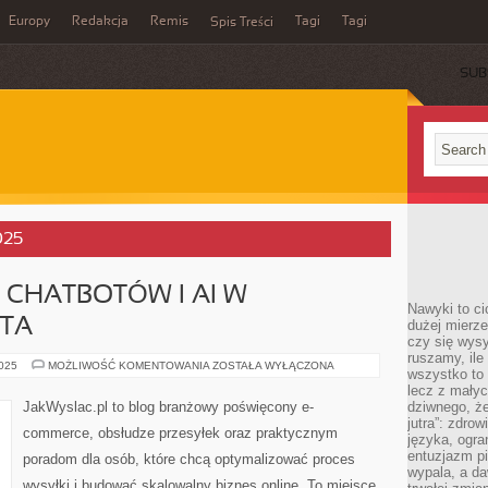
Europy
Redakcja
Remis
Tagi
Tagi
Spis Treści
SUB
025
CHATBOTÓW I AI W
Nawyki to ci
NTA
dużej mierze
czy się wysy
ruszamy, il
WYKORZYSTANIE
2025
MOŻLIWOŚĆ KOMENTOWANIA
ZOSTAŁA WYŁĄCZONA
wszystko to 
CHATBOTÓW
I
lecz z małyc
AI
JakWyslac.pl to blog branżowy poświęcony e-
dziwnego, że
W
jutra”: zdro
OBSŁUDZE
commerce, obsłudze przesyłek oraz praktycznym
KLIENTA
języka, ogra
entuzjazm p
poradom dla osób, które chcą optymalizować proces
wypala, a d
wysyłki i budować skalowalny biznes online. To miejsce,