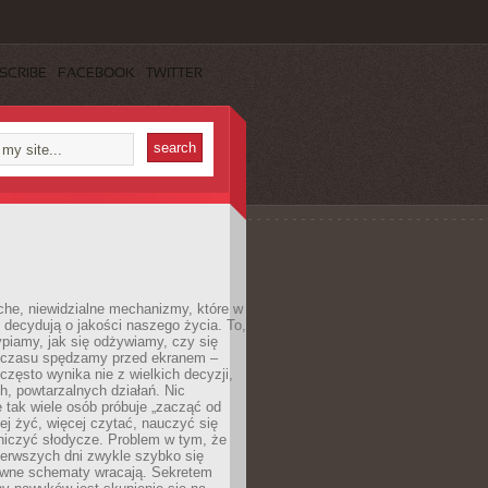
SCRIBE
FACEBOOK
TWITTER
che, niewidzialne mechanizmy, które w
 decydują o jakości naszego życia. To,
piamy, jak się odżywiamy, czy się
e czasu spędzamy przed ekranem –
często wynika nie z wielkich decyzji,
h, powtarzalnych działań. Nic
 tak wiele osób próbuje „zacząć od
wiej żyć, więcej czytać, nauczyć się
niczyć słodycze. Problem w tym, że
ierwszych dni zwykle szybko się
awne schematy wracają. Sekretem