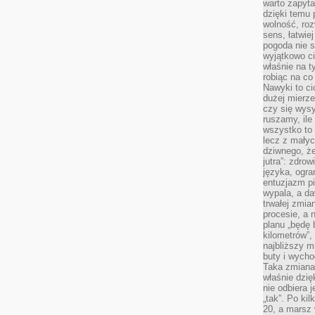
warto zapyta
dzięki temu 
wolność, roz
sens, łatwie
pogoda nie s
wyjątkowo c
właśnie na t
robiąc na co
Nawyki to ci
dużej mierze
czy się wysy
ruszamy, il
wszystko to 
lecz z małyc
dziwnego, że
jutra”: zdro
języka, ogra
entuzjazm p
wypala, a d
trwałej zmia
procesie, a 
planu „będę 
kilometrów”, 
najbliższy m
buty i wych
Taka zmiana 
właśnie dzię
nie odbiera j
„tak”. Po ki
20, a marsz