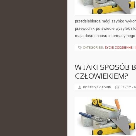
przedsiębiorca mógł szybko wykor
przewodnik po świecie wysyłek i l
mają dość chaosu informacyjnego 
CATEGORIES:
ŻYCIE CODZIENNE I
W JAKI SPOSÓB 
CZŁOWIEKIEM?
POSTED BY ADMIN
LIS - 17 - 