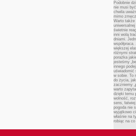
Podobnie dz
nie musi być
chwila uważn
mimo zmęczen
Warto także 
uniwersalnej
świetnie rea
inni wolą tr
dniami. Jedn
współpraca. 
większej el
różnymi stra
porażka jak
jesteśmy „be
innego podej
uświadomić 
w sobie. To 
do życia, j
zaczniemy „p
warto zapyta
dzięki temu 
wolność, roz
sens, łatwie
pogoda nie s
wyjątkowo c
właśnie na t
robiąc na co