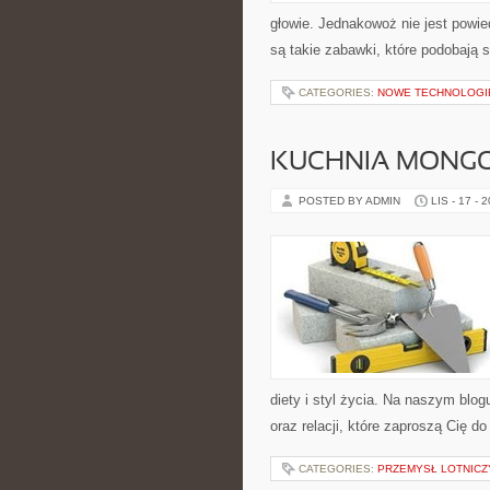
głowie. Jednakowoż nie jest powie
są takie zabawki, które podobają 
CATEGORIES:
NOWE TECHNOLOGI
KUCHNIA MONG
POSTED BY ADMIN
LIS - 17 - 
diety i styl życia. Na naszym blogu
oraz relacji, które zaproszą Cię d
CATEGORIES:
PRZEMYSŁ LOTNICZ