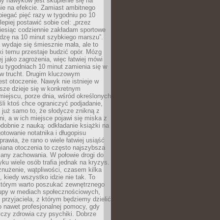
ny nawyków jest skupienie się na
nie na efekcie. Zamiast ambitnego
biegać pięć razy w tygodniu po 10
lepiej postawić sobie cel: „przez
iesiąc codziennie zakładam sportowe
odzę na 10 minut szybkiego marszu”.
wydaje się śmiesznie mała, ale to
ki temu przestaje budzić opór. Mózg
ej jako zagrożenia, więc łatwiej mówi
lku tygodniach 10 minut zamienia się w
 w trucht. Drugim kluczowym
st otoczenie. Nawyk nie istnieje w
sze dzieje się w konkretnym
miejscu, porze dnia, wśród określonych
li ktoś chce ograniczyć podjadanie,
a już samo to, że słodycze znikną z
ni, a w ich miejsce pojawi się miska z
obnie z nauką: odkładanie książki na
gotowanie notatnika i długopisu
rawia, że rano o wiele łatwiej usiąść
iana otoczenia to często najszybsza
iany zachowania. W połowie drogi do
u wiele osób trafia jednak na kryzys.
znużenie, wątpliwości, czasem kilka
, kiedy wszystko idzie nie tak. To
tórym warto poszukać zewnętrznego
rupy w mediach społecznościowych,
, przyjaciela, z którym będziemy dzielić
o nawet profesjonalnej pomocy, gdy
czy zdrowia czy psychiki. Dobrze