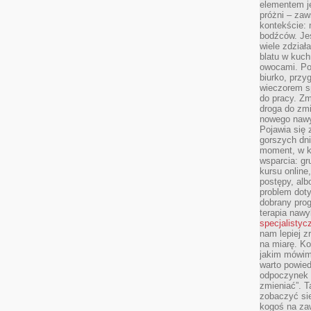
elementem je
próżni – zaw
kontekście: 
bodźców. Jeś
wiele zdział
blatu w kuch
owocami. Pod
biurko, przy
wieczorem sp
do pracy. Zm
droga do zm
nowego nawyk
Pojawia się 
gorszych dni
moment, w k
wsparcia: g
kursu online
postępy, alb
problem doty
dobrany prog
terapia naw
specjalistyc
nam lepiej z
na miarę. K
jakim mówimy
warto powied
odpoczynek z
zmieniać”. T
zobaczyć sie
kogoś na zaw