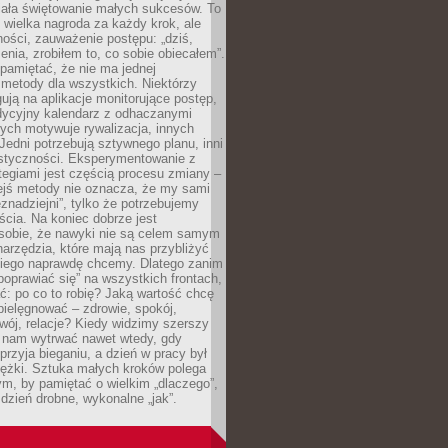
iała świętowanie małych sukcesów. To
 wielka nagroda za każdy krok, ale
ości, zauważenie postępu: „dziś,
ia, zrobiłem to, co sobie obiecałem”.
pamiętać, że nie ma jednej
 metody dla wszystkich. Niektórzy
gują na aplikacje monitorujące postęp,
adycyjny kalendarz z odhaczanymi
ych motywuje rywalizacja, innych
Jedni potrzebują sztywnego planu, inni
astyczności. Eksperymentowanie z
tegiami jest częścią procesu zmiany –
iejś metody nie oznacza, że my sami
znadziejni”, tylko że potrzebujemy
ścia. Na koniec dobrze jest
sobie, że nawyki nie są celem samym
narzędzia, które mają nas przybliżyć
akiego naprawdę chcemy. Dlatego zanim
oprawiać się” na wszystkich frontach,
ć: po co to robię? Jaką wartość chcę
pielęgnować – zdrowie, spokój,
wój, relacje? Kiedy widzimy szerszy
j nam wytrwać nawet wtedy, gdy
przyja bieganiu, a dzień w pracy był
iężki. Sztuka małych kroków polega
ym, by pamiętać o wielkim „dlaczego”,
 dzień drobne, wykonalne „jak”.