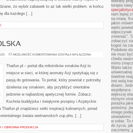
dobrany prog
terapia naw
dziane, że wybór zabawek to aż tak wielki problem. w końcu
specjalistyc
się dla każdego […]
nam lepiej z
na miarę. K
jakim mówimy
E
warto powied
odpoczynek z
zmieniać”. T
zobaczyć sie
OLSKA
kogoś na zaw
Podobnie dz
nie musi być
KUCHNIA
2025
MOŻLIWOŚĆ KOMENTOWANIA
ZOSTAŁA WYŁĄCZONA
MONGOLSKA
chwila uważn
mimo zmęczen
Thaifun.pl – portal dla miłośników smaków Azji to
Warto także 
uniwersalnej
miejsce w sieci, w której aromaty Azji spotykają się z
świetnie rea
pasją do gotowania. To portal, który powstał z potrzeby
inni wolą tr
dniami. Jedn
dzielenia się smakiem, aby przybliżyć orientalne
współpraca. 
jedzenie w najbardziej apetycznej formie. Zobacz:
większej el
różnymi stra
Kuchnia buddyjska i świątynne przepisy i Azjatyckie
porażka jak
jesteśmy „be
 Thaifun.pl znajdziesz setki inspiracji kulinarnych, porad
innego podej
o orientalnego świata wietnamskich zup pho, […]
uświadomić 
w sobie. To 
do życia, j
Y I OBRONNA PRODUKCJA
zaczniemy „p