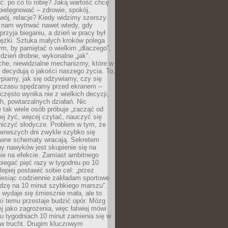
ć: po co to robię? Jaką wartość chcę
pielęgnować – zdrowie, spokój,
wój, relacje? Kiedy widzimy szerszy
j nam wytrwać nawet wtedy, gdy
przyja bieganiu, a dzień w pracy był
iężki. Sztuka małych kroków polega
ym, by pamiętać o wielkim „dlaczego”,
 dzień drobne, wykonalne „jak”.
che, niewidzialne mechanizmy, które w
 decydują o jakości naszego życia. To,
piamy, jak się odżywiamy, czy się
e czasu spędzamy przed ekranem –
często wynika nie z wielkich decyzji,
h, powtarzalnych działań. Nic
 tak wiele osób próbuje „zacząć od
wiej żyć, więcej czytać, nauczyć się
niczyć słodycze. Problem w tym, że
ierwszych dni zwykle szybko się
awne schematy wracają. Sekretem
ny nawyków jest skupienie się na
nie na efekcie. Zamiast ambitnego
biegać pięć razy w tygodniu po 10
lepiej postawić sobie cel: „przez
iesiąc codziennie zakładam sportowe
odzę na 10 minut szybkiego marszu”.
wydaje się śmiesznie mała, ale to
ki temu przestaje budzić opór. Mózg
ej jako zagrożenia, więc łatwiej mówi
lku tygodniach 10 minut zamienia się w
 w trucht. Drugim kluczowym