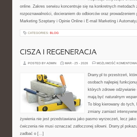
online. Zakres serwisu koncentruje się na konkretnych metodac
rozpoznawalności, docieraniem do odbiorców oraz prowadzeniem 
Marketing Szeptany i Opinie Online i E-mail Marketing i Automaty
CATEGORIES:
BLOG
CISZA I REGENERACJA
POSTED BY ADMIN
MAR - 25 - 2026
MOŻLIWOŚĆ KOMENTOWA
Drarry.pl to przestrzeń, któ
osobach najlepiej funkcjonu
których zdrowe odżywianie
mają być naturalnym wsparc
To blog kierowany do tych, 
zmiany zamiast intensywnej
żywienia nie jest przedstawiana jako pasmo wyrzeczeń, lecz jako 
ćwiczenia nie musi oznaczać zatłoczonej siłowni. Drarry.pl poka
zadbać o […]