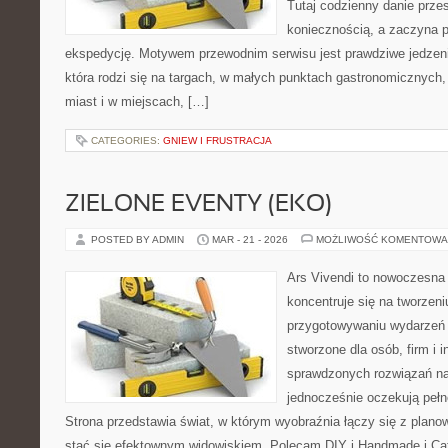
Tutaj codzienny danie prze
koniecznością, a zaczyna 
ekspedycję. Motywem przewodnim serwisu jest prawdziwe jedzenie
która rodzi się na targach, w małych punktach gastronomicznych,
miast i w miejscach, […]
CATEGORIES:
GNIEW I FRUSTRACJA
ZIELONE EVENTY (EKO)
POSTED BY ADMIN
MAR - 21 - 2026
MOŻLIWOŚĆ KOMENTOWA
Ars Vivendi to nowoczesna 
koncentruje się na tworzen
przygotowywaniu wydarzeń 
stworzone dla osób, firm i i
sprawdzonych rozwiązań na 
jednocześnie oczekują pełn
Strona przedstawia świat, w którym wyobraźnia łączy się z plan
stać się efektownym widowiskiem. Polecam DIY i Handmade i Cate