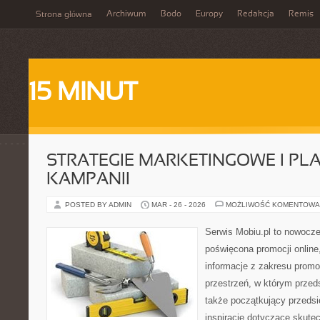
Archiwum
Bodo
Europy
Redakcja
Remis
Strona główna
15 MINUT
STRATEGIE MARKETINGOWE I P
KAMPANII
POSTED BY ADMIN
MAR - 26 - 2026
MOŻLIWOŚĆ KOMENTOWA
Serwis Mobiu.pl to nowocze
poświęcona promocji online,
informacje z zakresu promo
przestrzeń, w którym przedsi
także początkujący przeds
inspiracje dotyczące skute