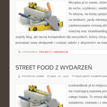
Micoplus.pl to serwis, któr
do ruchu, szybkości, swobo
To witryna, na której spotyk
na wrotkach, jazdy rekreacy
zainteresowane zimową akt
śnieżnej oraz skateboarding
zwykły blog, ale raczej kompendium dla wszystkich, którzy chcą 
poznawać nowy ekwipunek i czerpać radość z aktywności na świ
CATEGORIES:
PROJEKTY I INNOWACJE
STREET FOOD Z WYDARZEŃ
POSTED BY ADMIN
MAR - 22 - 2026
MOŻLIWOŚĆ KOMENTOWA
icookandbook.pl to miejsce,
się inspirującą wyprawą pr
całego świata. To strona dl
świadomie, ciekawie i z ot