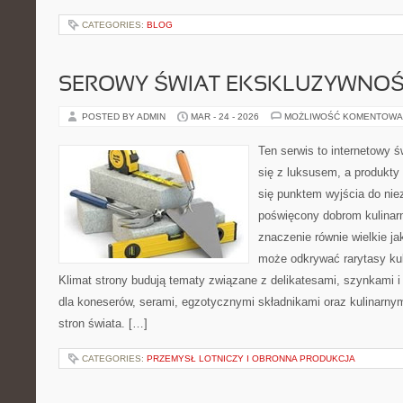
CATEGORIES:
BLOG
SEROWY ŚWIAT EKSKLUZYWNOŚ
POSTED BY ADMIN
MAR - 24 - 2026
MOŻLIWOŚĆ KOMENTOWA
Ten serwis to internetowy 
się z luksusem, a produkt
się punktem wyjścia do nie
poświęcony dobrom kulinar
znaczenie równie wielkie j
może odkrywać rarytasy kul
Klimat strony budują tematy związane z delikatesami, szynkami 
dla koneserów, serami, egzotycznymi składnikami oraz kulinarnym
stron świata. […]
CATEGORIES:
PRZEMYSŁ LOTNICZY I OBRONNA PRODUKCJA