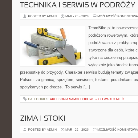
TECHNIKA I SERWIS W PODRÓŻY
POSTED BY ADMIN
MAR - 23 - 2026
MOŻLIWOŚĆ KOMENTOWA
TeamBike.pl to nowoczesna
podróżom rowerowym, która
podróżowania z praktyczną
stworzone dla osób, które 
tylko na codzienną przejażd
wyłącznie jako środek trans
przepustkę do przygody. Charakter serwisu budują tematy związa
Polsce i za granicą, sprzętem, serwisem, testami, poradnikami ora
spotykanych po drodze. To serwis […]
CATEGORIES:
AKCESORIA SAMOCHODOWE – CO WARTO MIEĆ
ZIMA I STOKI
POSTED BY ADMIN
MAR - 22 - 2026
MOŻLIWOŚĆ KOMENTOWA