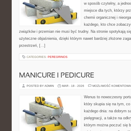
w sposób czytelny, a jedno
miejsce dla tych, którzy pr
chemii organicznej i nieorga
każdego, kto chce zobaczyć
związków i przemian nie musi być trudny. Na stronie spotykają s
użyteczne objaśnienia, dzięki którym nawet bardziej złożone zagad
przestrzeń, […]
CATEGORIES:
PEREGRINOS
MANICURE I PEDICURE
POSTED BY ADMIN
MAR - 18 - 2026
MOŻLIWOŚĆ KOMENTOWA
Wenus to nowoczesny portal
który skupia się na tym, co
każdego dnia: na dobrym s
pielęgnacji, a także na odk
którym można poczuć się b