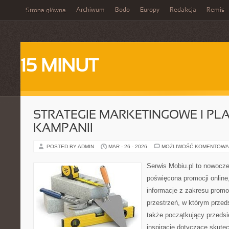
Archiwum
Bodo
Europy
Redakcja
Remis
Strona główna
15 MINUT
STRATEGIE MARKETINGOWE I P
KAMPANII
POSTED BY ADMIN
MAR - 26 - 2026
MOŻLIWOŚĆ KOMENTOWA
Serwis Mobiu.pl to nowocze
poświęcona promocji online,
informacje z zakresu promo
przestrzeń, w którym przedsi
także początkujący przeds
inspiracje dotyczące skute