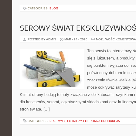
CATEGORIES:
BLOG
SEROWY ŚWIAT EKSKLUZYWNOŚ
POSTED BY ADMIN
MAR - 24 - 2026
MOŻLIWOŚĆ KOMENTOWA
Ten serwis to internetowy 
się z luksusem, a produkt
się punktem wyjścia do nie
poświęcony dobrom kulinar
znaczenie równie wielkie j
może odkrywać rarytasy kul
Klimat strony budują tematy związane z delikatesami, szynkami 
dla koneserów, serami, egzotycznymi składnikami oraz kulinarnym
stron świata. […]
CATEGORIES:
PRZEMYSŁ LOTNICZY I OBRONNA PRODUKCJA