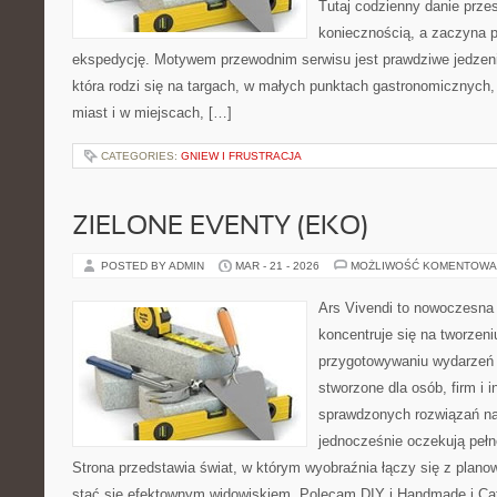
Tutaj codzienny danie prze
koniecznością, a zaczyna 
ekspedycję. Motywem przewodnim serwisu jest prawdziwe jedzenie
która rodzi się na targach, w małych punktach gastronomicznych,
miast i w miejscach, […]
CATEGORIES:
GNIEW I FRUSTRACJA
ZIELONE EVENTY (EKO)
POSTED BY ADMIN
MAR - 21 - 2026
MOŻLIWOŚĆ KOMENTOWA
Ars Vivendi to nowoczesna 
koncentruje się na tworzen
przygotowywaniu wydarzeń 
stworzone dla osób, firm i i
sprawdzonych rozwiązań na 
jednocześnie oczekują pełn
Strona przedstawia świat, w którym wyobraźnia łączy się z plan
stać się efektownym widowiskiem. Polecam DIY i Handmade i Cate