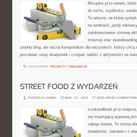
Micoplus.pl to serwis, któr
do ruchu, szybkości, swobo
To witryna, na której spotyk
na wrotkach, jazdy rekreacy
zainteresowane zimową akt
śnieżnej oraz skateboarding
zwykły blog, ale raczej kompendium dla wszystkich, którzy chcą 
poznawać nowy ekwipunek i czerpać radość z aktywności na świ
CATEGORIES:
PROJEKTY I INNOWACJE
STREET FOOD Z WYDARZEŃ
POSTED BY ADMIN
MAR - 22 - 2026
MOŻLIWOŚĆ KOMENTOWA
icookandbook.pl to miejsce,
się inspirującą wyprawą pr
całego świata. To strona dl
świadomie, ciekawie i z ot