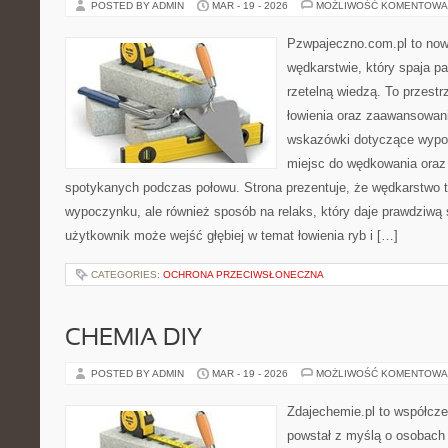
POSTED BY ADMIN
MAR - 19 - 2026
MOŻLIWOŚĆ KOMENTOWA
Pzwpajeczno.com.pl to now
wędkarstwie, który spaja pa
rzetelną wiedzą. To przestr
łowienia oraz zaawansowa
wskazówki dotyczące wypos
miejsc do wędkowania oraz 
spotykanych podczas połowu. Strona prezentuje, że wędkarstwo to
wypoczynku, ale również sposób na relaks, który daje prawdziwą 
użytkownik może wejść głębiej w temat łowienia ryb i […]
CATEGORIES:
OCHRONA PRZECIWSŁONECZNA
CHEMIA DIY
POSTED BY ADMIN
MAR - 19 - 2026
MOŻLIWOŚĆ KOMENTOWA
Zdajechemie.pl to współcze
powstał z myślą o osobach