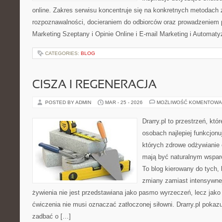
online. Zakres serwisu koncentruje się na konkretnych metodac
rozpoznawalności, docieraniem do odbiorców oraz prowadzeniem 
Marketing Szeptany i Opinie Online i E-mail Marketing i Automaty
CATEGORIES:
BLOG
CISZA I REGENERACJA
POSTED BY ADMIN
MAR - 25 - 2026
MOŻLIWOŚĆ KOMENTOWA
Drarry.pl to przestrzeń, któ
osobach najlepiej funkcjonu
których zdrowe odżywianie
mają być naturalnym wsparc
To blog kierowany do tych, 
zmiany zamiast intensywnej
żywienia nie jest przedstawiana jako pasmo wyrzeczeń, lecz jako 
ćwiczenia nie musi oznaczać zatłoczonej siłowni. Drarry.pl poka
zadbać o […]