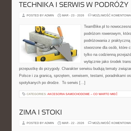
TECHNIKA I SERWIS W PODRÓŻY
POSTED BY ADMIN
MAR - 23 - 2026
MOŻLIWOŚĆ KOMENTOWA
TeamBike.pl to nowoczesna
podróżom rowerowym, która
podróżowania z praktyczną
stworzone dla osób, które 
tylko na codzienną przejażd
wyłącznie jako środek trans
przepustkę do przygody. Charakter serwisu budują tematy związa
Polsce i za granicą, sprzętem, serwisem, testami, poradnikami ora
spotykanych po drodze. To serwis […]
CATEGORIES:
AKCESORIA SAMOCHODOWE – CO WARTO MIEĆ
ZIMA I STOKI
POSTED BY ADMIN
MAR - 22 - 2026
MOŻLIWOŚĆ KOMENTOWA