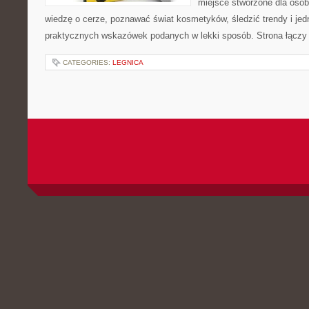
miejsce stworzone dla osób
wiedzę o cerze, poznawać świat kosmetyków, śledzić trendy i je
praktycznych wskazówek podanych w lekki sposób. Strona łączy 
CATEGORIES:
LEGNICA