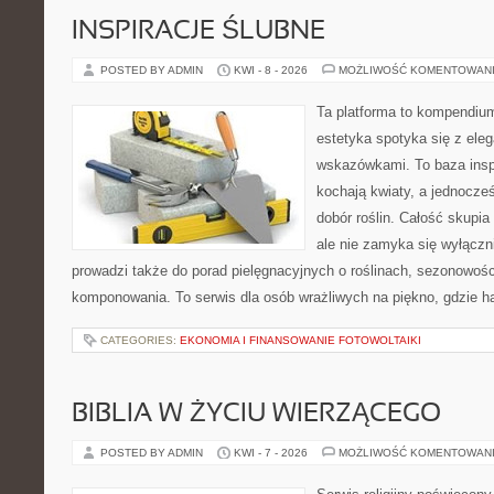
INSPIRACJE ŚLUBNE
POSTED BY ADMIN
KWI - 8 - 2026
MOŻLIWOŚĆ KOMENTOWAN
Ta platforma to kompendiu
estetyka spotyka się z eleg
wskazówkami. To baza inspir
kochają kwiaty, a jednocześ
dobór roślin. Całość skupia
ale nie zamyka się wyłączn
prowadzi także do porad pielęgnacyjnych o roślinach, sezonowośc
komponowania. To serwis dla osób wrażliwych na piękno, gdzie h
CATEGORIES:
EKONOMIA I FINANSOWANIE FOTOWOLTAIKI
BIBLIA W ŻYCIU WIERZĄCEGO
POSTED BY ADMIN
KWI - 7 - 2026
MOŻLIWOŚĆ KOMENTOWAN