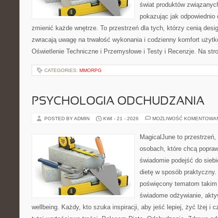
świat produktów związanych
pokazując jak odpowiednio 
zmienić każde wnętrze. To przestrzeń dla tych, którzy cenią desi
zwracają uwagę na trwałość wykonania i codzienny komfort użyt
Oświetlenie Techniczne i Przemysłowe i Testy i Recenzje. Na st
CATEGORIES:
MMORPG
PSYCHOLOGIA ODCHUDZANIA
POSTED BY ADMIN
KWI - 21 - 2026
MOŻLIWOŚĆ KOMENTOWA
MagicalJune to przestrzeń,
osobach, które chcą popra
świadomie podejść do siebi
dietę w sposób praktyczny.
poświęcony tematom takim 
świadome odżywianie, akty
wellbeing. Każdy, kto szuka inspiracji, aby jeść lepiej, żyć lżej i 