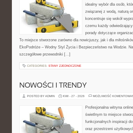
idealny wybór dla osób, kt
związanej z wodą, naturą o
koncentruje się wokół wypr
czemu każdy odwiedzający
porady dotyczące organizac
To miejsce stworzone zarówno dla nowicjuszy, jak i dla miłośni
EkoPodróże – Wodny Styl Życia i Bezpieczeństwo na Wodzie. Na
szczegółowe przewodniki […]
CATEGORIES:
STANY ZJEDNOCZONE
NOWOŚCI I TRENDY
POSTED BY ADMIN
KWI - 27 - 2026
MOŻLIWOŚĆ KOMENTOWA
Profesjonalna witryna onli
świetlnym to miejsce stwor
funkcjonalnych inspiracji d
oraz przestrzeni użytkowyc