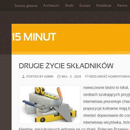
Archiwum
Bodo
Europy
Redakcja
Remis
Strona główna
15 MINUT
DRUGIE ŻYCIE SKŁADNIKÓW
POSTED BY ADMIN
MAJ - 3 - 2026
MOŻLIWOŚĆ KOMENTOWAN
nowoczesne bistro to lokal,
osobach szukających przyj
internetowa prezentuje char
propozycje kulinarne mają b
również dopasowane do cod
internetowa wizytówka, któ
klientów, poszukujących jedzenia na co dzień. Polecam Przepisy