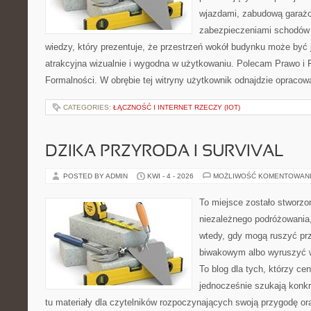
wjazdami, zabudową garażo
zabezpieczeniami schodów 
wiedzy, który prezentuje, że przestrzeń wokół budynku może być 
atrakcyjna wizualnie i wygodna w użytkowaniu. Polecam Prawo i F
Formalności. W obrębie tej witryny użytkownik odnajdzie opracow
CATEGORIES:
ŁĄCZNOŚĆ I INTERNET RZECZY (IOT)
DZIKA PRZYRODA I SURVIVAL
POSTED BY ADMIN
KWI - 4 - 2026
MOŻLIWOŚĆ KOMENTOWAN
To miejsce zostało stworzo
niezależnego podróżowania,
wtedy, gdy mogą ruszyć pr
biwakowym albo wyruszyć 
To blog dla tych, którzy cen
jednocześnie szukają konkr
tu materiały dla czytelników rozpoczynających swoją przygodę or