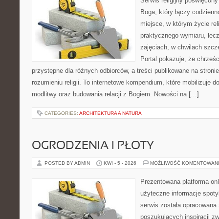
Serwis religijny poświęcon
Boga, który łączy codzienn
miejsce, w którym życie rel
praktycznego wymiaru, lecz
zajęciach, w chwilach szcz
Portal pokazuje, że chrześ
przystępne dla różnych odbiorców, a treści publikowane na stron
rozumieniu religii. To internetowe kompendium, które mobilizuje 
modlitwy oraz budowania relacji z Bogiem. Nowości na […]
CATEGORIES:
ARCHITEKTURA A NATURA
OGRODZENIA I PŁOTY
POSTED BY ADMIN
KWI - 5 - 2026
MOŻLIWOŚĆ KOMENTOWAN
Prezentowana platforma onl
użyteczne informacje spoty
serwis została opracowana
poszukujących inspiracji z