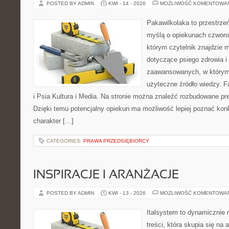
POSTED BY ADMIN
KWI - 14 - 2026
MOŻLIWOŚĆ KOMENTOWA
Pakawilkolaka to przestrzeń
myślą o opiekunach czworo
którym czytelnik znajdzie 
dotyczące psiego zdrowia i
zaawansowanych, w którym 
użyteczne źródło wiedzy. F
i Psia Kultura i Media. Na stronie można znaleźć rozbudowane pre
Dzięki temu potencjalny opiekun ma możliwość lepiej poznać kon
charakter […]
CATEGORIES:
PRAWA PRZEDSIĘBIORCY
INSPIRACJE I ARANŻACJE
POSTED BY ADMIN
KWI - 13 - 2026
MOŻLIWOŚĆ KOMENTOWA
Italsystem to dynamicznie r
treści, która skupia się na 