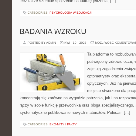
lecz także szerokie spojrzenie na kulturę jedzenia, […]
CATEGORIES:
PSYCHOLOGIA W EDUKACJI
BADANIA WZROKU
POSTED BY ADMIN
KWI - 10 - 2026
MOŻLIWOŚĆ KOMENTOWA
Ta platforma to rozbudowa
poświęcony zdrowiu oczu, w
zajmują zagadnienia związa
optometrysty oraz eksperta
optycznych. Już na pierwszy
miejsce stworzone dla pacj
koncentrują się zarówno na wygodzie patrzenia, jak i na rozpozn
łączy w sobie funkcję przewodnika oraz bloga specjalistycznego, a
systematyczne publikowanie nowych materiałów. Polecam […]
CATEGORIES:
EKO-MITY I FAKTY