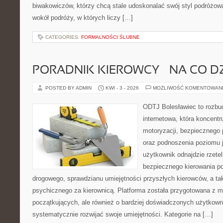
biwakowiczów, którzy chcą stale udoskonalać swój styl podróżowa
wokół podróży, w których liczy […]
CATEGORIES:
FORMALNOŚCI ŚLUBNE
PORADNIK KIEROWCY – NA CO D
POSTED BY ADMIN
KWI - 3 - 2026
MOŻLIWOŚĆ KOMENTOWAN
ODTJ Bolesławiec to rozbu
internetowa, która koncentr
motoryzacji, bezpiecznego 
oraz podnoszenia poziomu j
użytkownik odnajdzie rzetel
bezpiecznego kierowania p
drogowego, sprawdzianu umiejętności przyszłych kierowców, a ta
psychicznego za kierownicą. Platforma została przygotowana z 
początkujących, ale również o bardziej doświadczonych użytkown
systematycznie rozwijać swoje umiejętności. Kategorie na […]