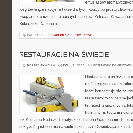
entuzjastów aromatycznych
rozgrzewające napoje, a także dla tych, którzy po prostu chcą lep
związane z parzeniem ulubionych napojów. Polecam Kawa a Zdro
Rękodzieło. Na stronie […]
CATEGORIES:
SZLAKI PIESZE I ROWEROWE
RESTAURACJE NA ŚWIECIE
POSTED BY ADMIN
KWI - 11 - 2026
MOŻLIWOŚĆ KOMENTOWA
Restauracjaspichlerz.pl to
myślą o czytelnikach zaint
które koncentruje się na r
restauracyjnych inspiracjac
tematach związanych z lok
kulinarnymi, testami i cie
też Kulinarne Podróże Tematyczne i Historia Gastronomii. To prze
odkrywać gastronomię na wielu poziomach. Odwiedzający znajdzie t