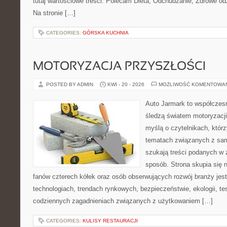
tutaj wartościowe treści. Polecam Dieta, Odchudzanie, Zdrowe od
Na stronie […]
CATEGORIES:
GÓRSKA KUCHNIA
MOTORYZACJA PRZYSZŁOŚCI
POSTED BY ADMIN
KWI - 20 - 2026
MOŻLIWOŚĆ KOMENTOWA
Auto Jarmark to współczesn
śledzą światem motoryzacji
myślą o czytelnikach, któr
tematach związanych z sam
szukają treści podanych w 
sposób. Strona skupia się 
fanów czterech kółek oraz osób obserwujących rozwój branży je
technologiach, trendach rynkowych, bezpieczeństwie, ekologii, t
codziennych zagadnieniach związanych z użytkowaniem […]
CATEGORIES:
KULISY RESTAURACJI