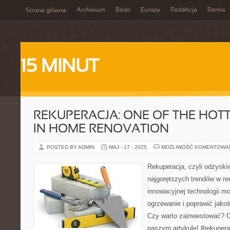
Archiwum
Bodo
Europy
Redakcja
Remis
Strona główna
15 MINUT
REKUPERACJA: ONE OF THE HOT
IN HOME RENOVATION
POSTED BY ADMIN
MAJ - 17 - 2025
MOŻLIWOŚĆ KOMENTOWA
Rekuperacja, czyli odzyskiw
najgorętszych trendów w re
innowacyjnej technologii m
ogrzewanie i poprawić jako
Czy warto zainwestować? 
naszym artykule! #rekupera