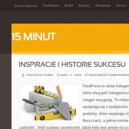
Archiwum
Bodo
Europy
Redakcja
Remis
Strona główna
15 MINUT
INSPIRACJE I HISTORIE SUKCESU
POSTED BY ADMIN
MAR - 9 - 2026
MOŻLIWOŚĆ KOMENTOWAN
FoodForce to sklep ketogen
które chcą jeść ketogeniczn
czegoś rezygnują. To miejs
spotykają się z podejście
produkty, które wspierają st
tłuszczach, a jednocześnie
„carbsów”. Jeśli szukasz przestrzeni, gdzie keto jest proste na co 