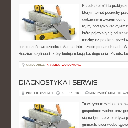
Przedszkole76 to praktyczn
którym temat pociechy prze
codziennym życiem domu. T
to, by porządkować dylemat
które pojawiają się od pier
rodziny aż po okres przeds
bezpieczeństwo dziecka i Mama i tata – życie po narodzinach. W
Rodzice, czyli duet, który buduje relację każdego dnia. Przedszk
CATEGORIES:
KRAWIECTWO DOMOWE
DIAGNOSTYKA I SERWIS
POSTED BY ADMIN
LUT - 27 - 2026
MOŻLIWOŚĆ KOMENTOWA
Ta witryna to wieloaspekto
gospodarce wodnej oraz go
się na tym, co w praktyce p
gminach: sieci wodociągowe,