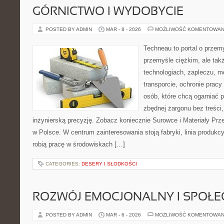
GÓRNICTWO I WYDOBYCIE
POSTED BY ADMIN
MAR - 8 - 2026
MOŻLIWOŚĆ KOMENTOWAN
Techneau to portal o przem
przemyśle ciężkim, ale tak
technologiach, zapleczu, m
transporcie, ochronie pracy
osób, które chcą ogarniać
zbędnej żargonu bez treści,
inżynierską precyzję. Zobacz koniecznie Surowce i Materiały Pr
w Polsce. W centrum zainteresowania stoją fabryki, linia produkcy
robią pracę w środowiskach […]
CATEGORIES:
DESERY I SŁODKOŚCI
ROZWÓJ EMOCJONALNY I SPOŁE
POSTED BY ADMIN
MAR - 6 - 2026
MOŻLIWOŚĆ KOMENTOWAN