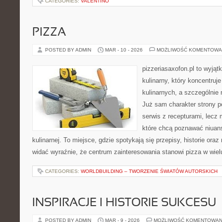
CATEGORIES:
VALENTINO
PIZZA
POSTED BY ADMIN
MAR - 10 - 2026
MOŻLIWOŚĆ KOMENTOWA
pizzeriasaxofon.pl to wyjąt
kulinarny, który koncentruje
kulinarnych, a szczególnie 
Już sam charakter strony po
serwis z recepturami, lecz 
które chcą poznawać niuans
kulinarnej. To miejsce, gdzie spotykają się przepisy, historie oraz 
widać wyraźnie, że centrum zainteresowania stanowi pizza w wiel
CATEGORIES:
WORLDBUILDING – TWORZENIE ŚWIATÓW AUTORSKICH
INSPIRACJE I HISTORIE SUKCESU
POSTED BY ADMIN
MAR - 9 - 2026
MOŻLIWOŚĆ KOMENTOWAN