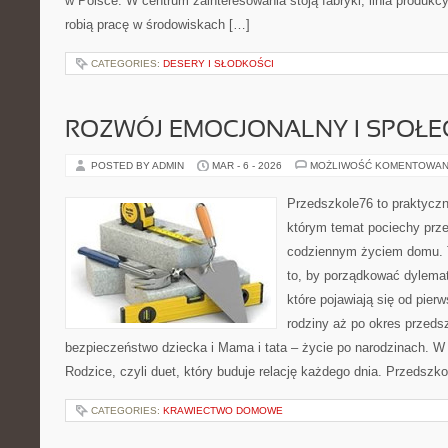
w Polsce. W centrum zainteresowania stoją fabryki, linia produkcy
robią pracę w środowiskach […]
CATEGORIES:
DESERY I SŁODKOŚCI
ROZWÓJ EMOCJONALNY I SPOŁE
POSTED BY ADMIN
MAR - 6 - 2026
MOŻLIWOŚĆ KOMENTOWAN
Przedszkole76 to praktyczn
którym temat pociechy prze
codziennym życiem domu. T
to, by porządkować dylemat
które pojawiają się od pier
rodziny aż po okres przeds
bezpieczeństwo dziecka i Mama i tata – życie po narodzinach. W
Rodzice, czyli duet, który buduje relację każdego dnia. Przedszk
CATEGORIES:
KRAWIECTWO DOMOWE