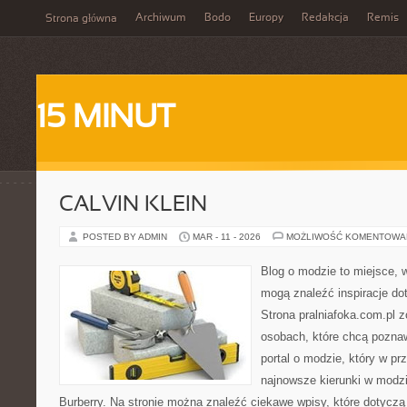
Archiwum
Bodo
Europy
Redakcja
Remis
Strona główna
15 MINUT
CALVIN KLEIN
POSTED BY ADMIN
MAR - 11 - 2026
MOŻLIWOŚĆ KOMENTOWA
Blog o modzie to miejsce, w
mogą znaleźć inspiracje d
Strona pralniafoka.com.pl 
osobach, które chcą pozna
portal o modzie, który w p
najnowsze kierunki w modzi
Burberry. Na stronie można znaleźć ciekawe wpisy, które dotycz