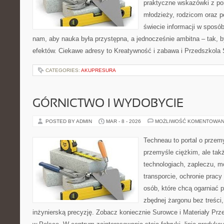
praktyczne wskazówki z po
młodzieży, rodzicom oraz 
świecie informacji w sposó
nam, aby nauka była przystępna, a jednocześnie ambitna – tak, 
efektów. Ciekawe adresy to Kreatywność i zabawa i Przedszkola S
CATEGORIES:
AKUPRESURA
GÓRNICTWO I WYDOBYCIE
POSTED BY ADMIN
MAR - 8 - 2026
MOŻLIWOŚĆ KOMENTOWAN
Techneau to portal o przem
przemyśle ciężkim, ale tak
technologiach, zapleczu, m
transporcie, ochronie pracy
osób, które chcą ogarniać
zbędnej żargonu bez treści,
inżynierską precyzję. Zobacz koniecznie Surowce i Materiały Pr