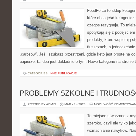
FoodForce to sklep ketogen
które chcą jeść ketogeniczn
czegoś rezygnują. To miejs
spotykają się z podejście
produkty, które wspierają st
tłuszczach, a jednocześnie
„carbsów”. Jeśli szukasz przestrzeni, gdzie keto jest proste na co 
papierze, ta idea jest dokładnie o tym. Nowe kategorie na stronie
CATEGORIES:
INNE PUBLIKACJE
PROBLEMY SZKOLNE I TRUDNOŚ
POSTED BY ADMIN
MAR - 8 - 2026
MOŻLIWOŚĆ KOMENTOWAN
To miejsce stworzone z myś
szeroko, czyli nie tylko jak
wzmacnianie nawyków. Nasz