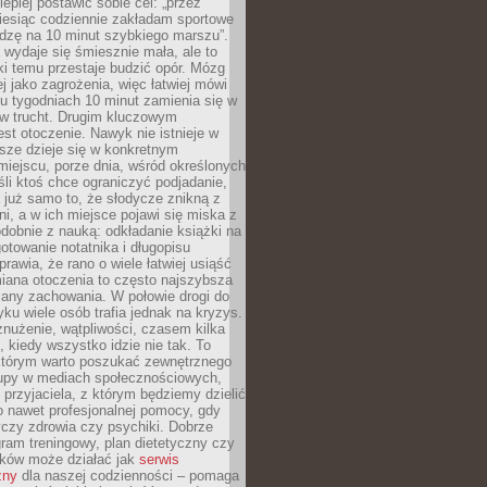
lepiej postawić sobie cel: „przez
iesiąc codziennie zakładam sportowe
odzę na 10 minut szybkiego marszu”.
wydaje się śmiesznie mała, ale to
ki temu przestaje budzić opór. Mózg
ej jako zagrożenia, więc łatwiej mówi
lku tygodniach 10 minut zamienia się w
 w trucht. Drugim kluczowym
st otoczenie. Nawyk nie istnieje w
sze dzieje się w konkretnym
miejscu, porze dnia, wśród określonych
li ktoś chce ograniczyć podjadanie,
a już samo to, że słodycze znikną z
ni, a w ich miejsce pojawi się miska z
obnie z nauką: odkładanie książki na
gotowanie notatnika i długopisu
rawia, że rano o wiele łatwiej usiąść
iana otoczenia to często najszybsza
iany zachowania. W połowie drogi do
u wiele osób trafia jednak na kryzys.
znużenie, wątpliwości, czasem kilka
, kiedy wszystko idzie nie tak. To
tórym warto poszukać zewnętrznego
rupy w mediach społecznościowych,
, przyjaciela, z którym będziemy dzielić
o nawet profesjonalnej pomocy, gdy
czy zdrowia czy psychiki. Dobrze
ram treningowy, plan dietetyczny czy
yków może działać jak
serwis
zny
dla naszej codzienności – pomaga