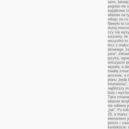
sens, łatwie
pogoda nie s
wyjątkowo c
właśnie na t
robiąc na co
Nawyki to ci
dużej mierze
czy się wysy
ruszamy, il
wszystko to 
lecz z małyc
dziwnego, że
jutra”: zdro
języka, ogra
entuzjazm p
wypala, a d
trwałej zmia
procesie, a 
planu „będę 
kilometrów”, 
najbliższy m
buty i wych
Taka zmiana 
właśnie dzię
nie odbiera j
„tak”. Po ki
20, a marsz
elementem je
próżni – zaw
kontekście: 