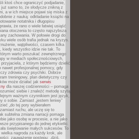
li ktoś chce ograniczyć podjadanie,
a już samo to, że słodycze znikną z
ni, a w ich miejsce pojawi się miska z
obnie z nauką: odkładanie książki na
gotowanie notatnika i długopisu
rawia, że rano o wiele łatwiej usiąść
iana otoczenia to często najszybsza
iany zachowania. W połowie drogi do
u wiele osób trafia jednak na kryzys.
znużenie, wątpliwości, czasem kilka
, kiedy wszystko idzie nie tak. To
tórym warto poszukać zewnętrznego
rupy w mediach społecznościowych,
, przyjaciela, z którym będziemy dzielić
o nawet profesjonalnej pomocy, gdy
czy zdrowia czy psychiki. Dobrze
ram treningowy, plan dietetyczny czy
yków może działać jak
serwis
zny
dla naszej codzienności – pomaga
rozumieć siebie i znaleźć metodę szytą
olejnym ważnym czynnikiem jest język,
 o sobie. Zamiast „jestem leniwy”
zieć „do tej pory wybierałem
amiast ruchu, ale uczę się to
ak subtelna zmiana narracji pomaga
bie jako osobę w procesie, a nie jako
sze przypisanego do jednej etykietki.
iała świętowanie małych sukcesów. To
 wielka nagroda za każdy krok, ale
ości, zauważenie postępu: „dziś,