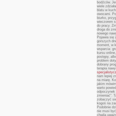
bodźców. Jeś
wiele zdział
blatu w kuch
owocami. Pod
biurko, przy
wieczorem sp
do pracy. Zm
droga do zm
nowego nawyk
Pojawia się 
gorszych dni
moment, w k
wsparcia: g
kursu online
postępy, alb
problem doty
dobrany prog
terapia naw
specjalistyc
nam lepiej z
na miarę. K
jakim mówimy
warto powied
odpoczynek z
zmieniać”. T
zobaczyć sie
kogoś na zaw
Podobnie dz
nie musi być
chwila uważn