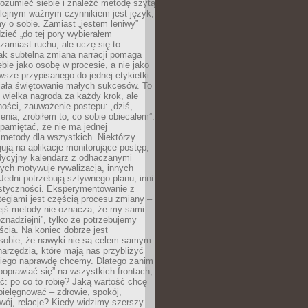
rozumieć siebie i znaleźć metodę szytą
olejnym ważnym czynnikiem jest język,
 o sobie. Zamiast „jestem leniwy”
zieć „do tej pory wybierałem
amiast ruchu, ale uczę się to
ak subtelna zmiana narracji pomaga
bie jako osobę w procesie, a nie jako
sze przypisanego do jednej etykietki.
iała świętowanie małych sukcesów. To
 wielka nagroda za każdy krok, ale
ości, zauważenie postępu: „dziś,
ia, zrobiłem to, co sobie obiecałem”.
pamiętać, że nie ma jednej
 metody dla wszystkich. Niektórzy
gują na aplikacje monitorujące postęp,
adycyjny kalendarz z odhaczanymi
ych motywuje rywalizacja, innych
Jedni potrzebują sztywnego planu, inni
astyczności. Eksperymentowanie z
tegiami jest częścią procesu zmiany –
iejś metody nie oznacza, że my sami
znadziejni”, tylko że potrzebujemy
ścia. Na koniec dobrze jest
sobie, że nawyki nie są celem samym
narzędzia, które mają nas przybliżyć
akiego naprawdę chcemy. Dlatego zanim
oprawiać się” na wszystkich frontach,
ć: po co to robię? Jaką wartość chcę
pielęgnować – zdrowie, spokój,
wój, relacje? Kiedy widzimy szerszy