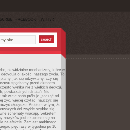
SCRIBE
FACEBOOK
TWITTER
che, niewidzialne mechanizmy, które w
 decydują o jakości naszego życia. To,
piamy, jak się odżywiamy, czy się
e czasu spędzamy przed ekranem –
często wynika nie z wielkich decyzji,
h, powtarzalnych działań. Nic
 tak wiele osób próbuje „zacząć od
wiej żyć, więcej czytać, nauczyć się
niczyć słodycze. Problem w tym, że
ierwszych dni zwykle szybko się
awne schematy wracają. Sekretem
ny nawyków jest skupienie się na
nie na efekcie. Zamiast ambitnego
biegać pięć razy w tygodniu po 10