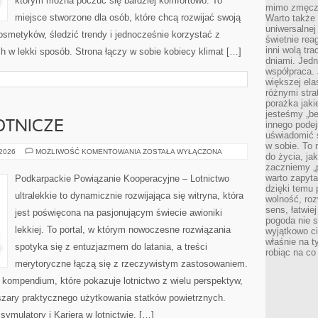
którym można poczuć się bardziej komfortowo. To
mimo zmęczen
miejsce stworzone dla osób, które chcą rozwijać swoją
Warto także 
uniwersalnej
smetyków, śledzić trendy i jednocześnie korzystać z
świetnie rea
inni wolą tr
w lekki sposób. Strona łączy w sobie kobiecy klimat […]
dniami. Jedn
współpraca. 
większej el
różnymi stra
porażka jak
jesteśmy „be
OTNICZE
innego podej
uświadomić 
w sobie. To 
AKTUALNOŚCI
 2026
MOŻLIWOŚĆ KOMENTOWANIA
ZOSTAŁA WYŁĄCZONA
do życia, j
LOTNICZE
zaczniemy „p
warto zapyta
Podkarpackie Powiązanie Kooperacyjne – Lotnictwo
dzięki temu 
ultralekkie to dynamicznie rozwijająca się witryna, która
wolność, roz
sens, łatwie
jest poświęcona na pasjonującym świecie awioniki
pogoda nie s
lekkiej. To portal, w którym nowoczesne rozwiązania
wyjątkowo c
właśnie na t
spotyka się z entuzjazmem do latania, a treści
robiąc na co
merytoryczne łączą się z rzeczywistym zastosowaniem.
 kompendium, które pokazuje lotnictwo z wielu perspektyw,
szary praktycznego użytkowania statków powietrznych.
symulatory i Kariera w lotnictwie. […]