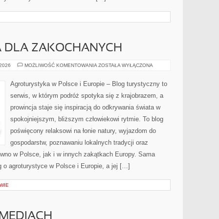
A DLA ZAKOCHANYCH
AGROTURYSTYKA
 2026
MOŻLIWOŚĆ KOMENTOWANIA
ZOSTAŁA WYŁĄCZONA
DLA
ZAKOCHANYCH
Agroturystyka w Polsce i Europie – Blog turystyczny to
serwis, w którym podróż spotyka się z krajobrazem, a
prowincja staje się inspiracją do odkrywania świata w
spokojniejszym, bliższym człowiekowi rytmie. To blog
poświęcony relaksowi na łonie natury, wyjazdom do
gospodarstw, poznawaniu lokalnych tradycji oraz
wno w Polsce, jak i w innych zakątkach Europy. Sama
g o agroturystyce w Polsce i Europie, a jej […]
WIE
MEDIACH