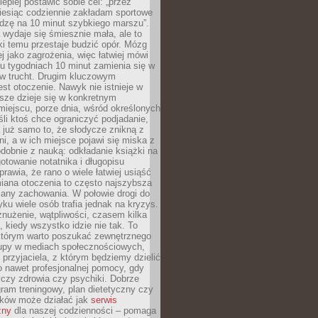
lepiej postawić sobie cel: „przez
iesiąc codziennie zakładam sportowe
odzę na 10 minut szybkiego marszu”.
wydaje się śmiesznie mała, ale to
ki temu przestaje budzić opór. Mózg
ej jako zagrożenia, więc łatwiej mówi
lku tygodniach 10 minut zamienia się w
 w trucht. Drugim kluczowym
st otoczenie. Nawyk nie istnieje w
sze dzieje się w konkretnym
miejscu, porze dnia, wśród określonych
li ktoś chce ograniczyć podjadanie,
a już samo to, że słodycze znikną z
ni, a w ich miejsce pojawi się miska z
obnie z nauką: odkładanie książki na
gotowanie notatnika i długopisu
rawia, że rano o wiele łatwiej usiąść
iana otoczenia to często najszybsza
iany zachowania. W połowie drogi do
u wiele osób trafia jednak na kryzys.
znużenie, wątpliwości, czasem kilka
, kiedy wszystko idzie nie tak. To
tórym warto poszukać zewnętrznego
rupy w mediach społecznościowych,
, przyjaciela, z którym będziemy dzielić
o nawet profesjonalnej pomocy, gdy
czy zdrowia czy psychiki. Dobrze
ram treningowy, plan dietetyczny czy
yków może działać jak
serwis
zny
dla naszej codzienności – pomaga