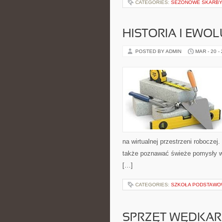
CATEGORIES:
SEZONOWE SKARB
HISTORIA I EWOL
POSTED BY ADMIN
MAR - 20 -
na wirtualnej przestrzeni roboczej.
także poznawać świeże pomysły w św
[…]
CATEGORIES:
SZKOŁA PODSTAW
SPRZĘT WĘDKAR