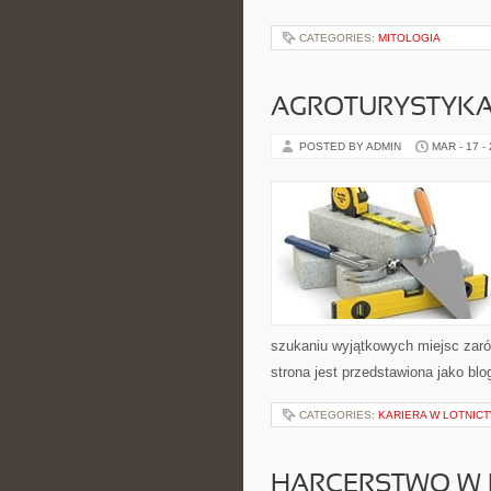
CATEGORIES:
MITOLOGIA
AGROTURYSTYK
POSTED BY ADMIN
MAR - 17 -
szukaniu wyjątkowych miejsc zaró
strona jest przedstawiona jako blo
CATEGORIES:
KARIERA W LOTNICT
HARCERSTWO W 