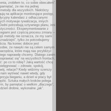
ia, zrobiłem to, co sobie obiecałem”.
pamiętać, że nie ma jednej
 metody dla wszystkich. Niektórzy
gują na aplikacje monitorujące postęp,
adycyjny kalendarz z odhaczanymi
ych motywuje rywalizacja, innych
Jedni potrzebują sztywnego planu, inni
astyczności. Eksperymentowanie z
tegiami jest częścią procesu zmiany –
iejś metody nie oznacza, że my sami
znadziejni”, tylko że potrzebujemy
ścia. Na koniec dobrze jest
sobie, że nawyki nie są celem samym
narzędzia, które mają nas przybliżyć
akiego naprawdę chcemy. Dlatego zanim
oprawiać się” na wszystkich frontach,
ć: po co to robię? Jaką wartość chcę
pielęgnować – zdrowie, spokój,
wój, relacje? Kiedy widzimy szerszy
j nam wytrwać nawet wtedy, gdy
przyja bieganiu, a dzień w pracy był
iężki. Sztuka małych kroków polega
ym, by pamiętać o wielkim „dlaczego”,
 dzień drobne, wykonalne „jak”.