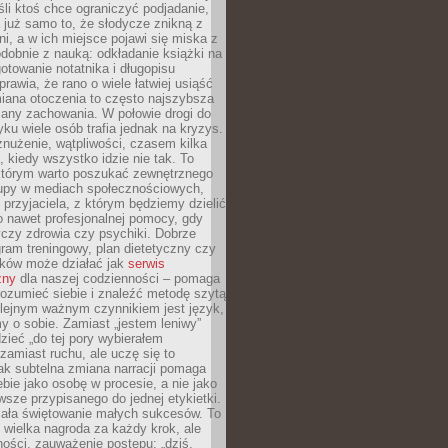
li ktoś chce ograniczyć podjadanie,
a już samo to, że słodycze znikną z
ni, a w ich miejsce pojawi się miska z
obnie z nauką: odkładanie książki na
gotowanie notatnika i długopisu
rawia, że rano o wiele łatwiej usiąść
iana otoczenia to często najszybsza
iany zachowania. W połowie drogi do
u wiele osób trafia jednak na kryzys.
znużenie, wątpliwości, czasem kilka
, kiedy wszystko idzie nie tak. To
tórym warto poszukać zewnętrznego
rupy w mediach społecznościowych,
, przyjaciela, z którym będziemy dzielić
o nawet profesjonalnej pomocy, gdy
czy zdrowia czy psychiki. Dobrze
ram treningowy, plan dietetyczny czy
yków może działać jak
serwis
zny
dla naszej codzienności – pomaga
rozumieć siebie i znaleźć metodę szytą
olejnym ważnym czynnikiem jest język,
 o sobie. Zamiast „jestem leniwy”
zieć „do tej pory wybierałem
amiast ruchu, ale uczę się to
ak subtelna zmiana narracji pomaga
bie jako osobę w procesie, a nie jako
sze przypisanego do jednej etykietki.
iała świętowanie małych sukcesów. To
 wielka nagroda za każdy krok, ale
ości, zauważenie postępu: „dziś,