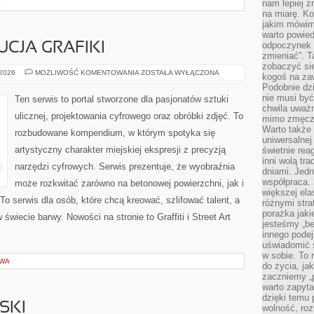
nam lepiej z
Y
na miarę. K
jakim mówimy
warto powied
odpoczynek z
UCJA GRAFIKI
zmieniać”. T
zobaczyć sie
HISTORIA
 2026
MOŻLIWOŚĆ KOMENTOWANIA
ZOSTAŁA WYŁĄCZONA
kogoś na zaw
I
Podobnie dz
EWOLUCJA
GRAFIKI
nie musi być
Ten serwis to portal stworzone dla pasjonatów sztuki
chwila uważn
ulicznej, projektowania cyfrowego oraz obróbki zdjęć. To
mimo zmęczen
Warto także 
rozbudowane kompendium, w którym spotyka się
uniwersalnej
artystyczny charakter miejskiej ekspresji z precyzją
świetnie rea
inni wolą tr
narzędzi cyfrowych. Serwis prezentuje, że wyobraźnia
dniami. Jedn
współpraca. 
może rozkwitać zarówno na betonowej powierzchni, jak i
większej el
 To serwis dla osób, które chcą kreować, szlifować talent, a
różnymi stra
porażka jak
iecie barwy. Nowości na stronie to Graffiti i Street Art
jesteśmy „be
innego podej
uświadomić 
w sobie. To 
OWA
do życia, j
zaczniemy „p
warto zapyta
dzięki temu 
SKI
wolność, roz