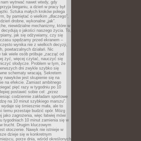
j nam wytrwać nawet wtedy, gdy
przyja bieganiu, a dzień w pracy był
iężki. Sztuka małych kroków polega
ym, by pamiętać o wielkim „dlaczego”,
 dzień drobne, wykonalne „jak”.
che, niewidzialne mechanizmy, które w
 decydują o jakości naszego życia. To,
piamy, jak się odżywiamy, czy się
e czasu spędzamy przed ekranem –
często wynika nie z wielkich decyzji,
h, powtarzalnych działań. Nic
 tak wiele osób próbuje „zacząć od
wiej żyć, więcej czytać, nauczyć się
niczyć słodycze. Problem w tym, że
ierwszych dni zwykle szybko się
awne schematy wracają. Sekretem
ny nawyków jest skupienie się na
nie na efekcie. Zamiast ambitnego
biegać pięć razy w tygodniu po 10
lepiej postawić sobie cel: „przez
iesiąc codziennie zakładam sportowe
odzę na 10 minut szybkiego marszu”.
wydaje się śmiesznie mała, ale to
ki temu przestaje budzić opór. Mózg
ej jako zagrożenia, więc łatwiej mówi
lku tygodniach 10 minut zamienia się w
 w trucht. Drugim kluczowym
st otoczenie. Nawyk nie istnieje w
sze dzieje się w konkretnym
miejscu, porze dnia, wśród określonych