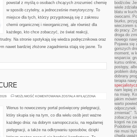
powstał z myślą o osobach chcących zrozumieć chemię
bodźców. Jeś
wiele zdział
w sposób czytelny, a jednocześnie merytoryczny. To
blatu w kuch
owocami. Pod
miejsce dla tych, którzy przygotowują się z zakresu
biurko, przy
chemii organicznej i nieorganicznej, ale również dla
wieczorem sp
do pracy. Zm
każdego, kto chce zobaczyć, że świat reakcji,
droga do zm
trudny. Na stronie spotykają się wiedza podręcznikowa oraz
nowego nawyk
Pojawia się 
ym nawet bardziej złożone zagadnienia stają się jasne. To
gorszych dni
moment, w k
wsparcia: g
kursu online
postępy, alb
problem doty
dobrany prog
terapia naw
ICURE
specjalistyc
nam lepiej z
na miarę. K
MANICURE
 2026
MOŻLIWOŚĆ KOMENTOWANIA
ZOSTAŁA WYŁĄCZONA
jakim mówimy
I
PEDICURE
warto powied
Wenus to nowoczesny portal poświęcony pielęgnacji,
odpoczynek z
zmieniać”. T
który skupia się na tym, co dla wielu osób jest ważne
zobaczyć sie
kogoś na zaw
każdego dnia: na dobrym samopoczuciu, na regularnej
Podobnie dz
pielęgnacji, a także na odkrywaniu sposobów, dzięki
nie musi być
chwila uważn