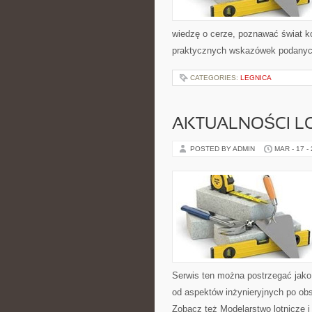
wiedzę o cerze, poznawać świat ko
praktycznych wskazówek podanych 
CATEGORIES:
LEGNICA
AKTUALNOŚCI L
POSTED BY ADMIN
MAR - 17 -
Serwis ten można postrzegać jako
od aspektów inżynieryjnych po ob
Zobacz też Modelarstwo lotnicze i 