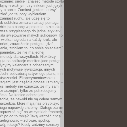
rozumieć siebie i znaleźć metodę szytą
olejnym ważnym czynnikiem jest język,
 o sobie. Zamiast „jestem leniwy”
zieć „do tej pory wybierałem
amiast ruchu, ale uczę się to
ak subtelna zmiana narracji pomaga
bie jako osobę w procesie, a nie jako
sze przypisanego do jednej etykietki.
iała świętowanie małych sukcesów. To
 wielka nagroda za każdy krok, ale
ości, zauważenie postępu: „dziś,
ia, zrobiłem to, co sobie obiecałem”.
pamiętać, że nie ma jednej
 metody dla wszystkich. Niektórzy
gują na aplikacje monitorujące postęp,
adycyjny kalendarz z odhaczanymi
ych motywuje rywalizacja, innych
Jedni potrzebują sztywnego planu, inni
astyczności. Eksperymentowanie z
tegiami jest częścią procesu zmiany –
iejś metody nie oznacza, że my sami
znadziejni”, tylko że potrzebujemy
ścia. Na koniec dobrze jest
sobie, że nawyki nie są celem samym
narzędzia, które mają nas przybliżyć
akiego naprawdę chcemy. Dlatego zanim
oprawiać się” na wszystkich frontach,
ć: po co to robię? Jaką wartość chcę
pielęgnować – zdrowie, spokój,
wój, relacje? Kiedy widzimy szerszy