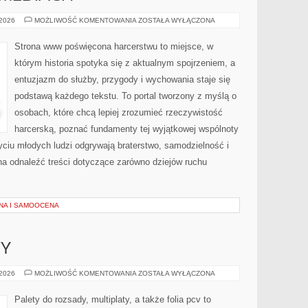
HARCERSTWO
 2026
MOŻLIWOŚĆ KOMENTOWANIA
ZOSTAŁA WYŁĄCZONA
W
MEDIACH
Strona www poświęcona harcerstwu to miejsce, w
którym historia spotyka się z aktualnym spojrzeniem, a
entuzjazm do służby, przygody i wychowania staje się
podstawą każdego tekstu. To portal tworzony z myślą o
osobach, które chcą lepiej zrozumieć rzeczywistość
harcerską, poznać fundamenty tej wyjątkowej wspólnoty
życiu młodych ludzi odgrywają braterstwo, samodzielność i
na odnaleźć treści dotyczące zarówno dziejów ruchu
NA I SAMOOCENA
WY
DRZEWA
 2026
MOŻLIWOŚĆ KOMENTOWANIA
ZOSTAŁA WYŁĄCZONA
I
KRZEWY
Palety do rozsady, multiplaty, a także folia pcv to