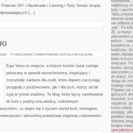
kilometrów”, 
najbliższy m
 Polecam DIY i Handmade i Catering i Torty Serwis skupia
buty i wych
odpowiadających […]
Taka zmiana 
właśnie dzię
nie odbiera j
„tak”. Po ki
20, a marsz
elementem je
próżni – zaw
KI
kontekście: 
bodźców. Jeś
wiele zdział
SPRZĘT
 2026
MOŻLIWOŚĆ KOMENTOWANIA
ZOSTAŁA WYŁĄCZONA
JEŹDZIECKI
blatu w kuch
owocami. Pod
Equi Verso to miejsce, w którym koński świat zostaje
biurko, przy
wieczorem sp
pokazany w sposób wszechstronny, inspirujący i
do pracy. Zm
zrozumiały zarówno dla osób, które dopiero zaczynają
droga do zm
nowego nawyk
przygodę z jeździectwem, jak i dla tych, którzy od lat
Pojawia się 
żyją w rytmie stadniny. To blog, który łączy zamiłowanie
gorszych dni
moment, w k
do koni z praktyczną wiedzą, codziennym
wsparcia: g
kursu online
szystkim, co wiąże się z życiem wśród koni, treningiem,
postępy, alb
 zwierzęciem i atmosferą prawdziwej stajennej codzienności.
problem doty
dobrany prog
terapia naw
specjalistyc