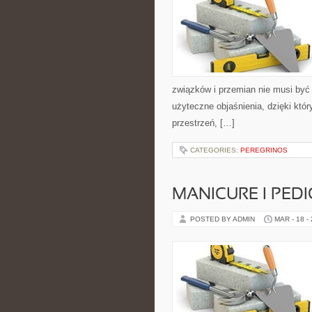
związków i przemian nie musi być 
użyteczne objaśnienia, dzięki któr
przestrzeń, […]
CATEGORIES:
PEREGRINOS
MANICURE I PED
POSTED BY ADMIN
MAR - 18 -