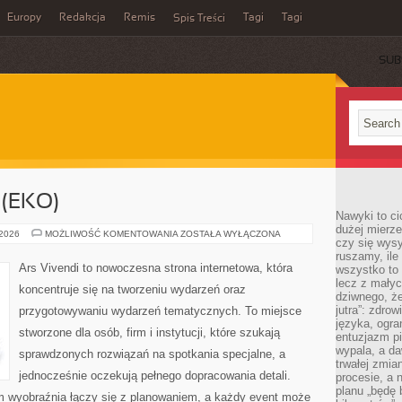
Europy
Redakcja
Remis
Tagi
Tagi
Spis Treści
SUB
(EKO)
Nawyki to ci
dużej mierze
ZIELONE
 2026
MOŻLIWOŚĆ KOMENTOWANIA
ZOSTAŁA WYŁĄCZONA
czy się wysy
EVENTY
(EKO)
ruszamy, il
Ars Vivendi to nowoczesna strona internetowa, która
wszystko to 
lecz z małyc
koncentruje się na tworzeniu wydarzeń oraz
dziwnego, że
jutra”: zdro
przygotowywaniu wydarzeń tematycznych. To miejsce
języka, ogra
stworzone dla osób, firm i instytucji, które szukają
entuzjazm p
wypala, a d
sprawdzonych rozwiązań na spotkania specjalne, a
trwałej zmia
jednocześnie oczekują pełnego dopracowania detali.
procesie, a 
planu „będę 
ym wyobraźnia łączy się z planowaniem, a każdy event może