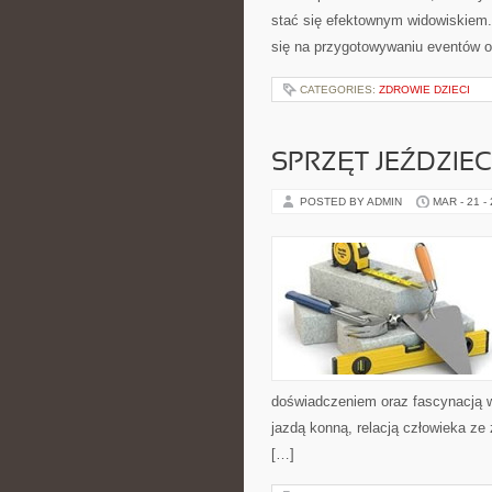
stać się efektownym widowiskiem.
się na przygotowywaniu eventów 
CATEGORIES:
ZDROWIE DZIECI
SPRZĘT JEŹDZIEC
POSTED BY ADMIN
MAR - 21 -
doświadczeniem oraz fascynacją w
jazdą konną, relacją człowieka ze
[…]