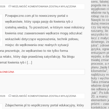
sens, łatwie
pogoda nie s
SPRZĘT
 2026
MOŻLIWOŚĆ KOMENTOWANIA
ZOSTAŁA WYŁĄCZONA
wyjątkowo c
WĘDKARSKI
właśnie na t
Pzwpajeczno.com.pl to nowoczesny portal o
robiąc na co
Nawyki to ci
wędkarstwie, który spaja pasję do łowienia ryb z
dużej mierze
czy się wysy
rzetelną wiedzą. To przestrzeń, w którym nowi miłośnicy
ruszamy, il
łowienia oraz zaawansowani wędkarze mogą odszukać
wszystko to 
lecz z małyc
wskazówki dotyczące wyposażenia, technik połowu,
dziwnego, że
miejsc do wędkowania oraz realnych sytuacji
jutra”: zdro
języka, ogra
a prezentuje, że wędkarstwo to nie tylko forma
entuzjazm p
wypala, a d
 relaks, który daje prawdziwą satysfakcję. Na blogu
trwałej zmia
emat łowienia ryb i […]
procesie, a 
planu „będę 
kilometrów”, 
SŁONECZNA
najbliższy m
buty i wych
Taka zmiana 
właśnie dzię
nie odbiera j
„tak”. Po ki
CHEMIA
 2026
MOŻLIWOŚĆ KOMENTOWANIA
ZOSTAŁA WYŁĄCZONA
20, a marsz
DIY
elementem je
próżni – zaw
Zdajechemie.pl to współczesny portal edukacyjny, który
kontekście: 