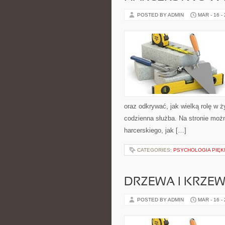
POSTED BY ADMIN
MAR - 16 -
oraz odkrywać, jak wielką rolę w 
codzienna służba. Na stronie moż
harcerskiego, jak […]
CATEGORIES:
PSYCHOLOGIA PIĘK
DRZEWA I KRZE
POSTED BY ADMIN
MAR - 16 -