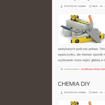
POSTED BY ADMIN
MAR - 19 -
spotykanych podczas połowu. Stron
wypoczynku, ale również sposób na
użytkownik może wejść głębiej w t
CATEGORIES:
OCHRONA PRZECIW
CHEMIA DIY
POSTED BY ADMIN
MAR - 19 -