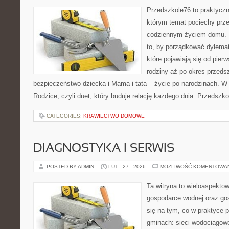
Przedszkole76 to praktyczn
którym temat pociechy prze
codziennym życiem domu. T
to, by porządkować dylemat
które pojawiają się od pier
rodziny aż po okres przeds
bezpieczeństwo dziecka i Mama i tata – życie po narodzinach. W
Rodzice, czyli duet, który buduje relację każdego dnia. Przedszk
CATEGORIES:
KRAWIECTWO DOMOWE
DIAGNOSTYKA I SERWIS
POSTED BY ADMIN
LUT - 27 - 2026
MOŻLIWOŚĆ KOMENTOWA
Ta witryna to wieloaspekto
gospodarce wodnej oraz go
się na tym, co w praktyce p
gminach: sieci wodociągowe,