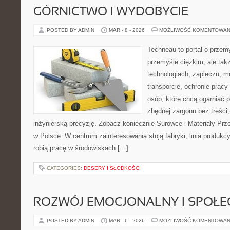
GÓRNICTWO I WYDOBYCIE
POSTED BY ADMIN
MAR - 8 - 2026
MOŻLIWOŚĆ KOMENTOWAN
Techneau to portal o przem
przemyśle ciężkim, ale tak
technologiach, zapleczu, m
transporcie, ochronie pracy
osób, które chcą ogarniać
zbędnej żargonu bez treści,
inżynierską precyzję. Zobacz koniecznie Surowce i Materiały Pr
w Polsce. W centrum zainteresowania stoją fabryki, linia produkcy
robią pracę w środowiskach […]
CATEGORIES:
DESERY I SŁODKOŚCI
ROZWÓJ EMOCJONALNY I SPOŁE
POSTED BY ADMIN
MAR - 6 - 2026
MOŻLIWOŚĆ KOMENTOWAN