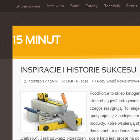
Archiwum
Bodo
Europy
Redakcja
Remis
Strona główna
15 MINUT
INSPIRACJE I HISTORIE SUKCESU
POSTED BY ADMIN
MAR - 9 - 2026
MOŻLIWOŚĆ KOMENTOWAN
FoodForce to sklep ketogen
które chcą jeść ketogeniczn
czegoś rezygnują. To miejs
spotykają się z podejście
produkty, które wspierają st
tłuszczach, a jednocześnie
„carbsów”. Jeśli szukasz przestrzeni, gdzie keto jest proste na co 