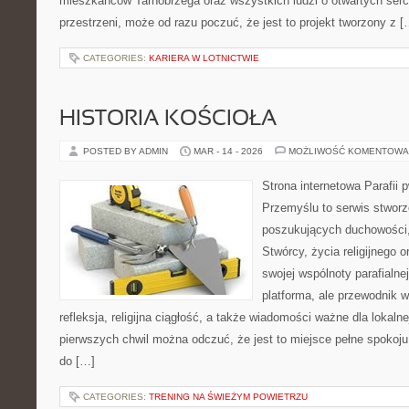
mieszkańców Tarnobrzega oraz wszystkich ludzi o otwartych sercac
przestrzeni, może od razu poczuć, że jest to projekt tworzony z [
CATEGORIES:
KARIERA W LOTNICTWIE
HISTORIA KOŚCIOŁA
POSTED BY ADMIN
MAR - 14 - 2026
MOŻLIWOŚĆ KOMENTOWA
Strona internetowa Parafii 
Przemyślu to serwis stwor
poszukujących duchowości, 
Stwórcy, życia religijnego 
swojej wspólnoty parafialnej
platforma, ale przewodnik w
refleksja, religijna ciągłość, a także wiadomości ważne dla lokaln
pierwszych chwil można odczuć, że jest to miejsce pełne spokoj
do […]
CATEGORIES:
TRENING NA ŚWIEŻYM POWIETRZU