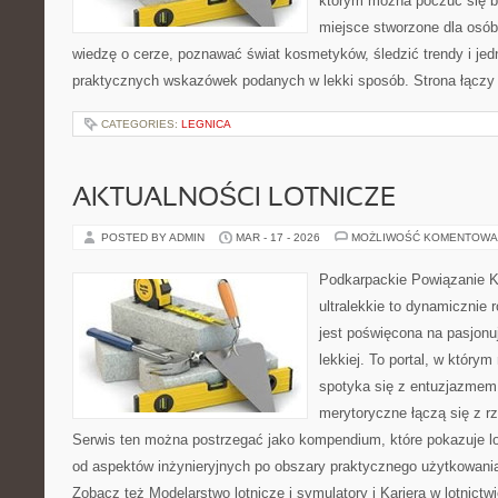
którym można poczuć się b
miejsce stworzone dla osób
wiedzę o cerze, poznawać świat kosmetyków, śledzić trendy i je
praktycznych wskazówek podanych w lekki sposób. Strona łączy 
CATEGORIES:
LEGNICA
AKTUALNOŚCI LOTNICZE
POSTED BY ADMIN
MAR - 17 - 2026
MOŻLIWOŚĆ KOMENTOWA
Podkarpackie Powiązanie K
ultralekkie to dynamicznie r
jest poświęcona na pasjonu
lekkiej. To portal, w który
spotyka się z entuzjazmem d
merytoryczne łączą się z 
Serwis ten można postrzegać jako kompendium, które pokazuje lo
od aspektów inżynieryjnych po obszary praktycznego użytkowani
Zobacz też Modelarstwo lotnicze i symulatory i Kariera w lotnictw