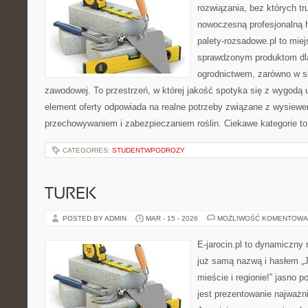
rozwiązania, bez których t
nowoczesną profesjonalną 
palety-rozsadowe.pl to mie
sprawdzonym produktom dla
ogrodnictwem, zarówno w ska
zawodowej. To przestrzeń, w której jakość spotyka się z wygodą
element oferty odpowiada na realne potrzeby związane z wysiewe
przechowywaniem i zabezpieczaniem roślin. Ciekawe kategorie to
CATEGORIES:
STUDENTWPODROZY
TUREK
POSTED BY ADMIN
MAR - 15 - 2026
MOŻLIWOŚĆ KOMENTOWA
E-jarocin.pl to dynamiczny
już samą nazwą i hasłem „J
mieście i regionie!” jasno 
jest prezentowanie najważni