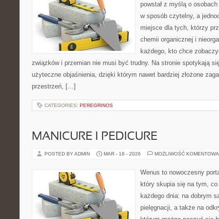
powstał z myślą o osobach
w sposób czytelny, a jedno
miejsce dla tych, którzy pr
chemii organicznej i nieorga
każdego, kto chce zobaczyć
związków i przemian nie musi być trudny. Na stronie spotykają s
użyteczne objaśnienia, dzięki którym nawet bardziej złożone zagad
przestrzeń, […]
CATEGORIES:
PEREGRINOS
MANICURE I PEDICURE
POSTED BY ADMIN
MAR - 18 - 2026
MOŻLIWOŚĆ KOMENTOWA
Wenus to nowoczesny portal
który skupia się na tym, co
każdego dnia: na dobrym s
pielęgnacji, a także na odk