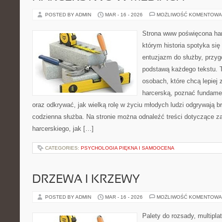
POSTED BY ADMIN
MAR - 16 - 2026
MOŻLIWOŚĆ KOMENTOWA
Strona www poświęcona har
którym historia spotyka się
entuzjazm do służby, przyg
podstawą każdego tekstu. T
osobach, które chcą lepiej
harcerską, poznać fundamen
oraz odkrywać, jak wielką rolę w życiu młodych ludzi odgrywają b
codzienna służba. Na stronie można odnaleźć treści dotyczące z
harcerskiego, jak […]
CATEGORIES:
PSYCHOLOGIA PIĘKNA I SAMOOCENA
DRZEWA I KRZEWY
POSTED BY ADMIN
MAR - 16 - 2026
MOŻLIWOŚĆ KOMENTOWA
Palety do rozsady, multiplat