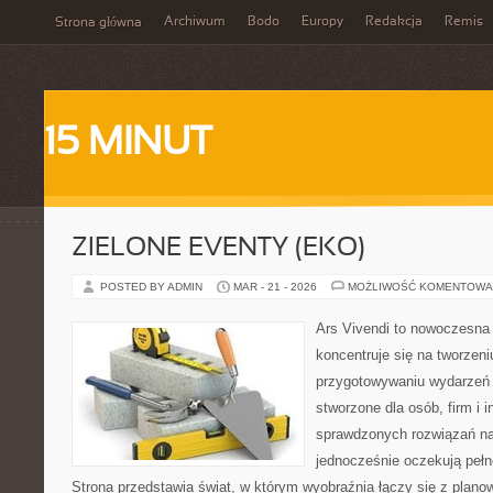
Archiwum
Bodo
Europy
Redakcja
Remis
Strona główna
15 MINUT
ZIELONE EVENTY (EKO)
POSTED BY ADMIN
MAR - 21 - 2026
MOŻLIWOŚĆ KOMENTOWA
Ars Vivendi to nowoczesna 
koncentruje się na tworzen
przygotowywaniu wydarzeń 
stworzone dla osób, firm i i
sprawdzonych rozwiązań na 
jednocześnie oczekują pełn
Strona przedstawia świat, w którym wyobraźnia łączy się z plan