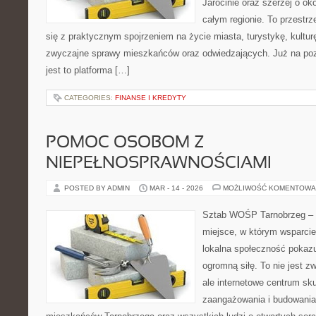
Jarocinie oraz szerzej o ok
całym regionie. To przestrz
się z praktycznym spojrzeniem na życie miasta, turystykę, kulturę,
zwyczajne sprawy mieszkańców oraz odwiedzających. Już na pozi
jest to platforma […]
CATEGORIES:
FINANSE I KREDYTY
POMOC OSOBOM Z
NIEPEŁNOSPRAWNOŚCIAMI
POSTED BY ADMIN
MAR - 14 - 2026
MOŻLIWOŚĆ KOMENTOWA
Sztab WOŚP Tarnobrzeg – G
miejsce, w którym wsparcie
lokalna społeczność pokazu
ogromną siłę. To nie jest z
ale internetowe centrum sk
zaangażowania i budowania 