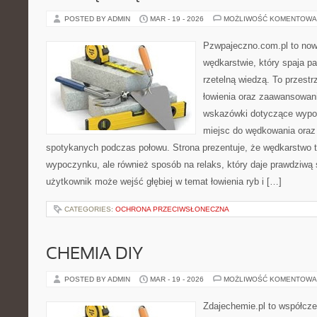
POSTED BY ADMIN
MAR - 19 - 2026
MOŻLIWOŚĆ KOMENTOWA
Pzwpajeczno.com.pl to now
wędkarstwie, który spaja pa
rzetelną wiedzą. To przestr
łowienia oraz zaawansowa
wskazówki dotyczące wypos
miejsc do wędkowania oraz 
spotykanych podczas połowu. Strona prezentuje, że wędkarstwo to
wypoczynku, ale również sposób na relaks, który daje prawdziwą 
użytkownik może wejść głębiej w temat łowienia ryb i […]
CATEGORIES:
OCHRONA PRZECIWSŁONECZNA
CHEMIA DIY
POSTED BY ADMIN
MAR - 19 - 2026
MOŻLIWOŚĆ KOMENTOWA
Zdajechemie.pl to współcze