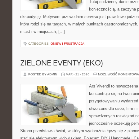
Tutaj codzienny danie prze
koniecznością, a zaczyna 
ekspedycję. Motywem przewodnim serwisu jest prawdziwe jedzenie
która rodzi się na targach, w małych punktach gastronomicznych,
miast i w miejscach, […]
CATEGORIES:
GNIEW I FRUSTRACJA
ZIELONE EVENTY (EKO)
POSTED BY ADMIN
MAR - 21 - 2026
MOŻLIWOŚĆ KOMENTOWA
Ars Vivendi to nowoczesna 
koncentruje się na tworzen
przygotowywaniu wydarzeń 
stworzone dla osób, firm i i
sprawdzonych rozwiązań na 
jednocześnie oczekują pełn
Strona przedstawia świat, w którym wyobraźnia łączy się z plan
stać się efektownym widowiskiem. Polecam DIY i Handmade i Cate