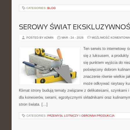
CATEGORIES:
BLOG
SEROWY ŚWIAT EKSKLUZYWNOŚ
POSTED BY ADMIN
MAR - 24 - 2026
MOŻLIWOŚĆ KOMENTOWA
Ten serwis to internetowy 
się z luksusem, a produkt
się punktem wyjścia do nie
poświęcony dobrom kulinar
znaczenie równie wielkie j
może odkrywać rarytasy kul
Klimat strony budują tematy związane z delikatesami, szynkami 
dla koneserów, serami, egzotycznymi składnikami oraz kulinarnym
stron świata. […]
CATEGORIES:
PRZEMYSŁ LOTNICZY I OBRONNA PRODUKCJA