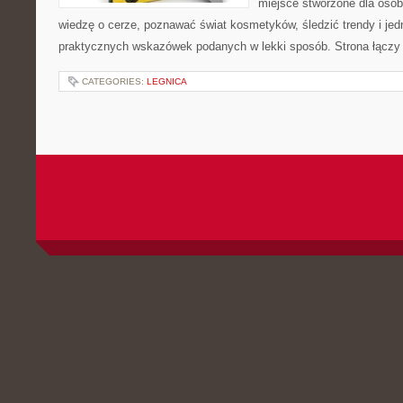
miejsce stworzone dla osób
wiedzę o cerze, poznawać świat kosmetyków, śledzić trendy i je
praktycznych wskazówek podanych w lekki sposób. Strona łączy 
CATEGORIES:
LEGNICA