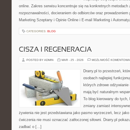
online. Zakres serwisu koncentruje się na konkretnych metodac
rozpoznawalności, docieraniem do odbiorców oraz prowadzeniem 
Marketing Szeptany i Opinie Online i E-mail Marketing i Automaty
CATEGORIES:
BLOG
CISZA I REGENERACJA
POSTED BY ADMIN
MAR - 25 - 2026
MOŻLIWOŚĆ KOMENTOWA
Drarry.pl to przestrzeń, któ
osobach najlepiej funkcjonu
których zdrowe odżywianie
mają być naturalnym wsparc
To blog kierowany do tych, 
zmiany zamiast intensywnej
żywienia nie jest przedstawiana jako pasmo wyrzeczeń, lecz jako 
ćwiczenia nie musi oznaczać zatłoczonej siłowni. Drarry.pl poka
zadbać o […]