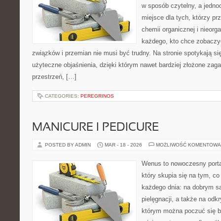
w sposób czytelny, a jedno
miejsce dla tych, którzy pr
chemii organicznej i nieorga
każdego, kto chce zobaczyć
związków i przemian nie musi być trudny. Na stronie spotykają s
użyteczne objaśnienia, dzięki którym nawet bardziej złożone zagad
przestrzeń, […]
CATEGORIES:
PEREGRINOS
MANICURE I PEDICURE
POSTED BY ADMIN
MAR - 18 - 2026
MOŻLIWOŚĆ KOMENTOWA
Wenus to nowoczesny portal
który skupia się na tym, co
każdego dnia: na dobrym s
pielęgnacji, a także na odk
którym można poczuć się b