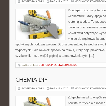
POSTED BY ADMIN
MAR - 19 - 2026
MOŻLIWOŚĆ KOMENTOWA
Pzwpajeczno.com.pl to now
wędkarstwie, który spaja pa
rzetelną wiedzą. To przestr
łowienia oraz zaawansowa
wskazówki dotyczące wypos
miejsc do wędkowania oraz 
spotykanych podczas połowu. Strona prezentuje, że wędkarstwo to
wypoczynku, ale również sposób na relaks, który daje prawdziwą 
użytkownik może wejść głębiej w temat łowienia ryb i […]
CATEGORIES:
OCHRONA PRZECIWSŁONECZNA
CHEMIA DIY
POSTED BY ADMIN
MAR - 19 - 2026
MOŻLIWOŚĆ KOMENTOWA
Zdajechemie.pl to współcze
powstał z myślą o osobach