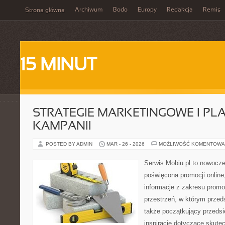
Archiwum
Bodo
Europy
Redakcja
Remis
Strona główna
15 MINUT
STRATEGIE MARKETINGOWE I P
KAMPANII
POSTED BY ADMIN
MAR - 26 - 2026
MOŻLIWOŚĆ KOMENTOWA
Serwis Mobiu.pl to nowocze
poświęcona promocji online,
informacje z zakresu promo
przestrzeń, w którym przedsi
także początkujący przeds
inspiracje dotyczące skute