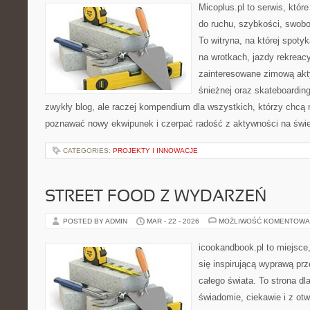
Micoplus.pl to serwis, któr
do ruchu, szybkości, swobo
To witryna, na której spotyk
na wrotkach, jazdy rekreacy
zainteresowane zimową akt
śnieżnej oraz skateboarding
zwykły blog, ale raczej kompendium dla wszystkich, którzy chcą 
poznawać nowy ekwipunek i czerpać radość z aktywności na świ
CATEGORIES:
PROJEKTY I INNOWACJE
STREET FOOD Z WYDARZEŃ
POSTED BY ADMIN
MAR - 22 - 2026
MOŻLIWOŚĆ KOMENTOWA
icookandbook.pl to miejsce,
się inspirującą wyprawą pr
całego świata. To strona dl
świadomie, ciekawie i z ot