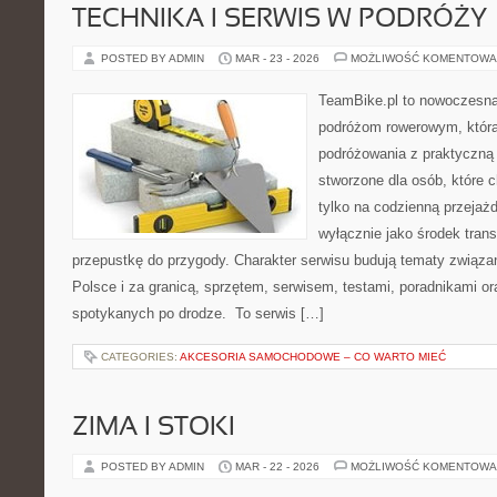
TECHNIKA I SERWIS W PODRÓŻY
POSTED BY ADMIN
MAR - 23 - 2026
MOŻLIWOŚĆ KOMENTOWA
TeamBike.pl to nowoczesna
podróżom rowerowym, która
podróżowania z praktyczną
stworzone dla osób, które 
tylko na codzienną przejażd
wyłącznie jako środek trans
przepustkę do przygody. Charakter serwisu budują tematy związa
Polsce i za granicą, sprzętem, serwisem, testami, poradnikami ora
spotykanych po drodze. To serwis […]
CATEGORIES:
AKCESORIA SAMOCHODOWE – CO WARTO MIEĆ
ZIMA I STOKI
POSTED BY ADMIN
MAR - 22 - 2026
MOŻLIWOŚĆ KOMENTOWA