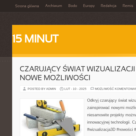
Archiwum
Bodo
Europy
Redakcja
Remis
Strona główna
15 MINUT
CZARUJĄCY ŚWIAT WIZUALIZACJI
NOWE MOŻLIWOŚCI
POSTED BY ADMIN
LUT - 10 - 2025
MOŻLIWOŚĆ KOMENTOWA
Odkryj czarujący świat wizu
zainspirować nowymi możli
niesamowite projekty można
innowacyjnej technologii. 
#wizualizacja3D #nowości #