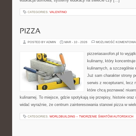
edukacja domowa, systemy edukacji na świecie czy […]
CATEGORIES:
VALENTINO
PIZZA
POSTED BY ADMIN
MAR - 10 - 2026
MOŻLIWOŚĆ KOMENTOWA
pizzeriasaxofon.pl to wyjąt
kulinarny, który koncentruje
kulinarnych, a szczególnie 
Już sam charakter strony po
serwis z recepturami, lecz 
które chcą poznawać niuans
kulinarnej. To miejsce, gdzie spotykają się przepisy, historie oraz 
widać wyraźnie, że centrum zainteresowania stanowi pizza w wiel
CATEGORIES:
WORLDBUILDING – TWORZENIE ŚWIATÓW AUTORSKICH