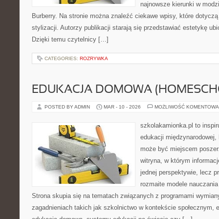
najnowsze kierunki w modzi
Burberry. Na stronie można znaleźć ciekawe wpisy, które dotycz
stylizacji. Autorzy publikacji starają się przedstawiać estetykę u
Dzięki temu czytelnicy […]
CATEGORIES:
ROZRYWKA
EDUKACJA DOMOWA (HOMESCH
POSTED BY ADMIN
MAR - 10 - 2026
MOŻLIWOŚĆ KOMENTOWA
szkolakamionka.pl to inspi
edukacji międzynarodowej, 
może być miejscem poszerz
witryna, w którym informacj
jednej perspektywie, lecz p
rozmaite modele nauczania
Strona skupia się na tematach związanych z programami wymiany
zagadnieniach takich jak szkolnictwo w kontekście społecznym, e