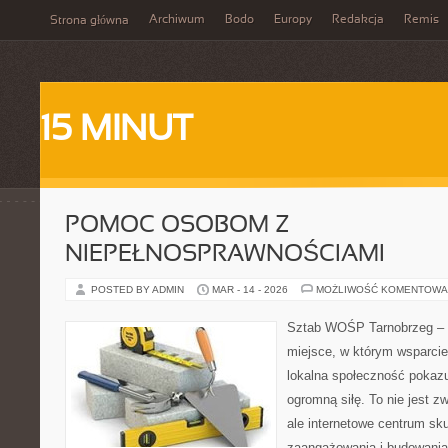
Archiwum
Bodo
Europy
Redakcja
Remis
Strona główna
15 MINUT
POMOC OSOBOM Z
NIEPEŁNOSPRAWNOŚCIAMI
POSTED BY ADMIN
MAR - 14 - 2026
MOŻLIWOŚĆ KOMENTOWA
Sztab WOŚP Tarnobrzeg – G
miejsce, w którym wsparcie
lokalna społeczność pokazu
ogromną siłę. To nie jest z
ale internetowe centrum sk
zaangażowania i budowania 