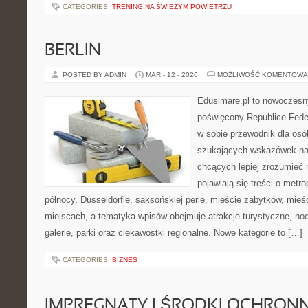
CATEGORIES:
TRENING NA ŚWIEŻYM POWIETRZU
BERLIN
POSTED BY ADMIN
MAR - 12 - 2026
MOŻLIWOŚĆ KOMENTOWA
Edusimare.pl to nowoczesny
poświęcony Republice Feder
w sobie przewodnik dla osó
szukających wskazówek na 
chcących lepiej zrozumieć n
pojawiają się treści o metro
północy, Düsseldorfie, saksońskiej perle, mieście zabytków, mieśc
miejscach, a tematyka wpisów obejmuje atrakcje turystyczne, nocl
galerie, parki oraz ciekawostki regionalne. Nowe kategorie to […]
CATEGORIES:
BIZNES
IMPREGNATY I ŚRODKI OCHRON