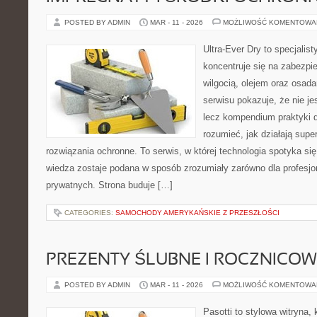
POSTED BY ADMIN
MAR - 11 - 2026
MOŻLIWOŚĆ KOMENTOWA
Ultra-Ever Dry to specjalist
koncentruje się na zabezpi
wilgocią, olejem oraz osad
serwisu pokazuje, że nie je
lecz kompendium praktyki dl
rozumieć, jak działają supe
rozwiązania ochronne. To serwis, w której technologia spotyka si
wiedza zostaje podana w sposób zrozumiały zarówno dla profesjona
prywatnych. Strona buduje […]
CATEGORIES:
SAMOCHODY AMERYKAŃSKIE Z PRZESZŁOŚCI
PREZENTY ŚLUBNE I ROCZNICOW
POSTED BY ADMIN
MAR - 11 - 2026
MOŻLIWOŚĆ KOMENTOWA
Pasotti to stylowa witryna, 