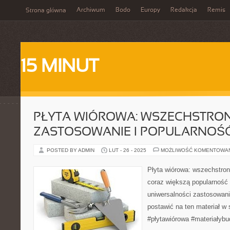
Archiwum
Bodo
Europy
Redakcja
Remis
Strona główna
15 MINUT
PŁYTA WIÓROWA: WSZECHSTRO
ZASTOSOWANIE I POPULARNOŚ
POSTED BY ADMIN
LUT - 26 - 2025
MOŻLIWOŚĆ KOMENTOWA
Płyta wiórowa: wszechstron
coraz większą popularność d
uniwersalności zastosowani
postawić na ten materiał w 
#płytawiórowa #materiałyb