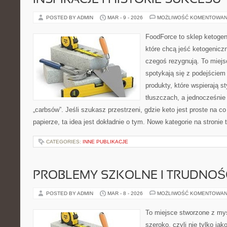
INSPIRACJE I HISTORIE SUKCESU
POSTED BY ADMIN
MAR - 9 - 2026
MOŻLIWOŚĆ KOMENTOWAN
FoodForce to sklep ketogen
które chcą jeść ketogeniczn
czegoś rezygnują. To miejs
spotykają się z podejście
produkty, które wspierają st
tłuszczach, a jednocześnie
„carbsów”. Jeśli szukasz przestrzeni, gdzie keto jest proste na co 
papierze, ta idea jest dokładnie o tym. Nowe kategorie na stronie
CATEGORIES:
INNE PUBLIKACJE
PROBLEMY SZKOLNE I TRUDNOŚ
POSTED BY ADMIN
MAR - 8 - 2026
MOŻLIWOŚĆ KOMENTOWAN
To miejsce stworzone z myś
szeroko, czyli nie tylko jak