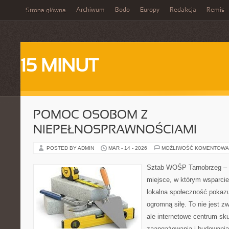
Archiwum
Bodo
Europy
Redakcja
Remis
Strona główna
15 MINUT
POMOC OSOBOM Z
NIEPEŁNOSPRAWNOŚCIAMI
POSTED BY ADMIN
MAR - 14 - 2026
MOŻLIWOŚĆ KOMENTOWA
Sztab WOŚP Tarnobrzeg – G
miejsce, w którym wsparcie
lokalna społeczność pokazu
ogromną siłę. To nie jest z
ale internetowe centrum sk
zaangażowania i budowania 