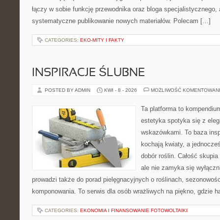
łączy w sobie funkcję przewodnika oraz bloga specjalistycznego, a
systematyczne publikowanie nowych materiałów. Polecam […]
CATEGORIES:
EKO-MITY I FAKTY
INSPIRACJE ŚLUBNE
POSTED BY ADMIN
KWI - 8 - 2026
MOŻLIWOŚĆ KOMENTOWAN
Ta platforma to kompendiu
estetyka spotyka się z eleg
wskazówkami. To baza inspir
kochają kwiaty, a jednocześ
dobór roślin. Całość skupia
ale nie zamyka się wyłączn
prowadzi także do porad pielęgnacyjnych o roślinach, sezonowośc
komponowania. To serwis dla osób wrażliwych na piękno, gdzie h
CATEGORIES:
EKONOMIA I FINANSOWANIE FOTOWOLTAIKI