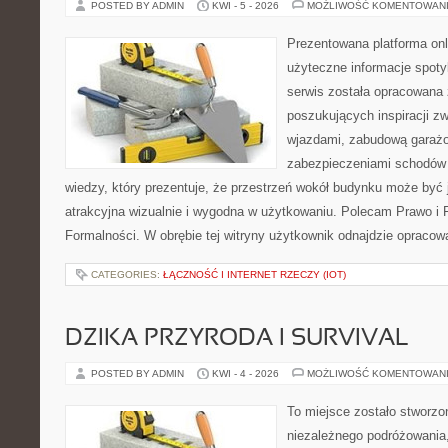
POSTED BY ADMIN
KWI - 5 - 2026
MOŻLIWOŚĆ KOMENTOWAN
Prezentowana platforma onl
użyteczne informacje spoty
serwis została opracowana
poszukujących inspiracji z
wjazdami, zabudową garażo
zabezpieczeniami schodów 
wiedzy, który prezentuje, że przestrzeń wokół budynku może być 
atrakcyjna wizualnie i wygodna w użytkowaniu. Polecam Prawo i F
Formalności. W obrębie tej witryny użytkownik odnajdzie opracow
CATEGORIES:
ŁĄCZNOŚĆ I INTERNET RZECZY (IOT)
DZIKA PRZYRODA I SURVIVAL
POSTED BY ADMIN
KWI - 4 - 2026
MOŻLIWOŚĆ KOMENTOWAN
To miejsce zostało stworzo
niezależnego podróżowania,