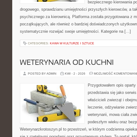
bezpiecznego kierowania p
drogowego, sprawdzianu umiejętności przyszłych kierowców, a ta
psychicznego za kierownicą. Platforma została przygotowana z 
początkujących, ale również o bardziej doświadczonych użytkown
systematycznie rozwijać swoje umiejętności. Kategorie na […]
CATEGORIES:
KAWA W KULTURZE I SZTUCE
WETERYNARIA OD KUCHNI
POSTED BY ADMIN
KWI - 2 - 2026
MOŻLIWOŚĆ KOMENTOWAN
Przygotowałem opis oparty 
przedstawia się jako serwis
właścicieli zwierząt i obejm
leczenie, odżywianie zwier
weterynarii, mowa ciała zwi
podeszłym wieku oraz bezp
Weterynarzkrotoszyn.pl to przestrzeń, w którym codzienna opiek
się z rzetelnymi poradami oraz przystępnym stylem. To portal, kt