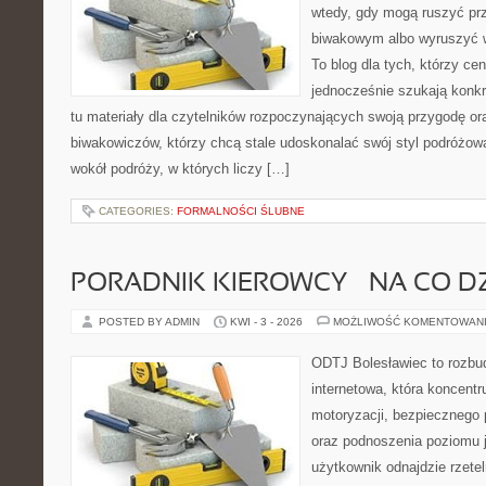
wtedy, gdy mogą ruszyć pr
biwakowym albo wyruszyć 
To blog dla tych, którzy cen
jednocześnie szukają konkr
tu materiały dla czytelników rozpoczynających swoją przygodę or
biwakowiczów, którzy chcą stale udoskonalać swój styl podróżowa
wokół podróży, w których liczy […]
CATEGORIES:
FORMALNOŚCI ŚLUBNE
PORADNIK KIEROWCY – NA CO D
POSTED BY ADMIN
KWI - 3 - 2026
MOŻLIWOŚĆ KOMENTOWAN
ODTJ Bolesławiec to rozbu
internetowa, która koncentr
motoryzacji, bezpiecznego 
oraz podnoszenia poziomu j
użytkownik odnajdzie rzetel