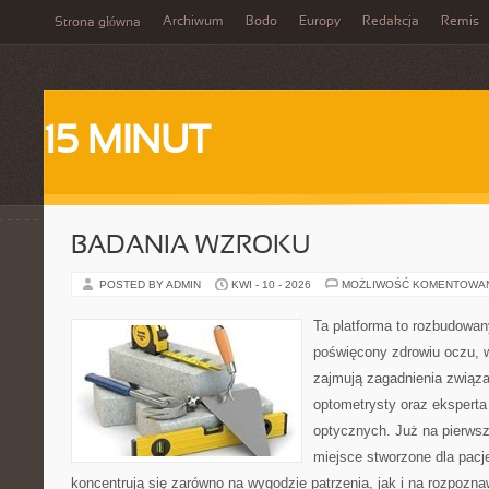
Archiwum
Bodo
Europy
Redakcja
Remis
Strona główna
15 MINUT
BADANIA WZROKU
POSTED BY ADMIN
KWI - 10 - 2026
MOŻLIWOŚĆ KOMENTOWA
Ta platforma to rozbudowa
poświęcony zdrowiu oczu, w
zajmują zagadnienia związa
optometrysty oraz eksperta
optycznych. Już na pierwszy
miejsce stworzone dla pacj
koncentrują się zarówno na wygodzie patrzenia, jak i na rozpozn