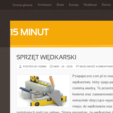
Archiwum
Bodo
Europy
Redakcja
Remis
Strona główna
15 MINUT
SPRZĘT WĘDKARSKI
POSTED BY ADMIN
MAR - 19 - 2026
MOŻLIWOŚĆ KOMENTOWA
Pzwpajeczno.com.pl to now
wędkarstwie, który spaja pa
rzetelną wiedzą. To przestr
łowienia oraz zaawansowa
wskazówki dotyczące wypos
miejsc do wędkowania oraz 
spotykanych podczas połowu. Strona prezentuje, że wędkarstwo to