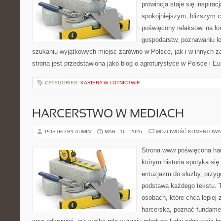
prowincja staje się inspira
spokojniejszym, bliższym c
poświęcony relaksowi na ło
gospodarstw, poznawaniu lo
szukaniu wyjątkowych miejsc zarówno w Polsce, jak i w innych 
strona jest przedstawiona jako blog o agroturystyce w Polsce i Eur
CATEGORIES:
KARIERA W LOTNICTWIE
HARCERSTWO W MEDIACH
POSTED BY ADMIN
MAR - 16 - 2026
MOŻLIWOŚĆ KOMENTOWA
Strona www poświęcona har
którym historia spotyka się
entuzjazm do służby, przyg
podstawą każdego tekstu. T
osobach, które chcą lepiej
harcerską, poznać fundamen