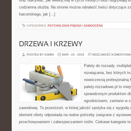
oraz odkrywać, jak wielką rolę w życiu młodych ludzi odgrywają b
codzienna służba. Na stronie można odnaleźć treści dotyczące z
harcerskiego, jak […]
CATEGORIES:
PSYCHOLOGIA PIĘKNA I SAMOOCENA
DRZEWA I KRZEWY
POSTED BY ADMIN
MAR - 16 - 2026
MOŻLIWOŚĆ KOMENTOWA
Palety do rozsady, multiplat
rozwiązania, bez których t
nowoczesną profesjonalną 
palety-rozsadowe.pl to mie
sprawdzonym produktom dla
ogrodnictwem, zarówno w ska
zawodowej. To przestrzeń, w której jakość spotyka się z wygodą
element oferty odpowiada na realne potrzeby związane z wysiewe
przechowywaniem i zabezpieczaniem roślin. Ciekawe kategorie to