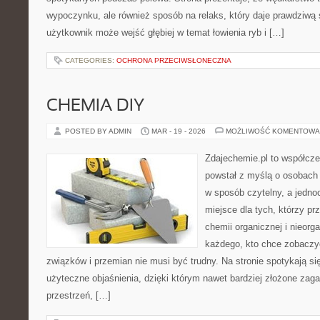
wypoczynku, ale również sposób na relaks, który daje prawdziwą 
użytkownik może wejść głębiej w temat łowienia ryb i […]
CATEGORIES:
OCHRONA PRZECIWSŁONECZNA
CHEMIA DIY
POSTED BY ADMIN
MAR - 19 - 2026
MOŻLIWOŚĆ KOMENTOWA
Zdajechemie.pl to współcze
powstał z myślą o osobach
w sposób czytelny, a jedno
miejsce dla tych, którzy pr
chemii organicznej i nieorga
każdego, kto chce zobaczyć
związków i przemian nie musi być trudny. Na stronie spotykają s
użyteczne objaśnienia, dzięki którym nawet bardziej złożone zagad
przestrzeń, […]