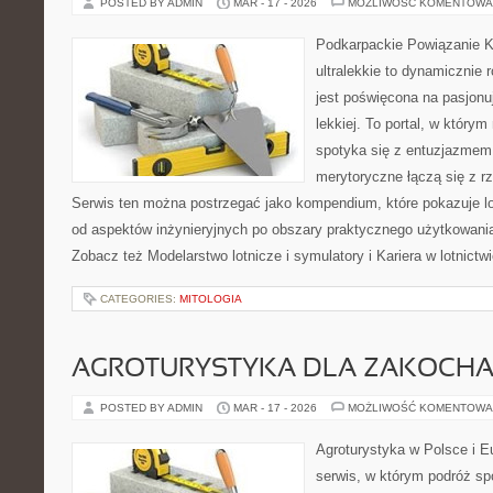
POSTED BY ADMIN
MAR - 17 - 2026
MOŻLIWOŚĆ KOMENTOWA
Podkarpackie Powiązanie K
ultralekkie to dynamicznie r
jest poświęcona na pasjonu
lekkiej. To portal, w który
spotyka się z entuzjazmem d
merytoryczne łączą się z 
Serwis ten można postrzegać jako kompendium, które pokazuje lo
od aspektów inżynieryjnych po obszary praktycznego użytkowani
Zobacz też Modelarstwo lotnicze i symulatory i Kariera w lotnictw
CATEGORIES:
MITOLOGIA
AGROTURYSTYKA DLA ZAKOCH
POSTED BY ADMIN
MAR - 17 - 2026
MOŻLIWOŚĆ KOMENTOWA
Agroturystyka w Polsce i Eu
serwis, w którym podróż sp