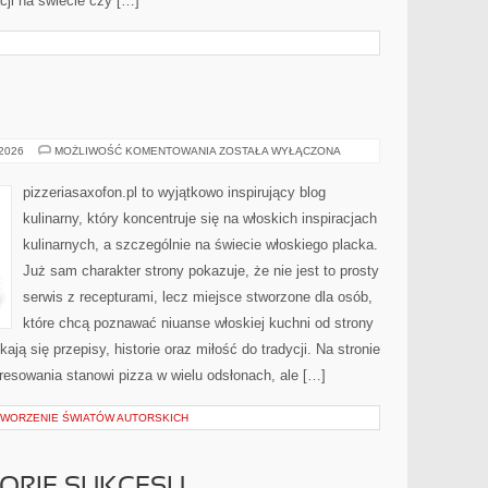
ji na świecie czy […]
PIZZA
 2026
MOŻLIWOŚĆ KOMENTOWANIA
ZOSTAŁA WYŁĄCZONA
pizzeriasaxofon.pl to wyjątkowo inspirujący blog
kulinarny, który koncentruje się na włoskich inspiracjach
kulinarnych, a szczególnie na świecie włoskiego placka.
Już sam charakter strony pokazuje, że nie jest to prosty
serwis z recepturami, lecz miejsce stworzone dla osób,
które chcą poznawać niuanse włoskiej kuchni od strony
kają się przepisy, historie oraz miłość do tradycji. Na stronie
resowania stanowi pizza w wielu odsłonach, ale […]
TWORZENIE ŚWIATÓW AUTORSKICH