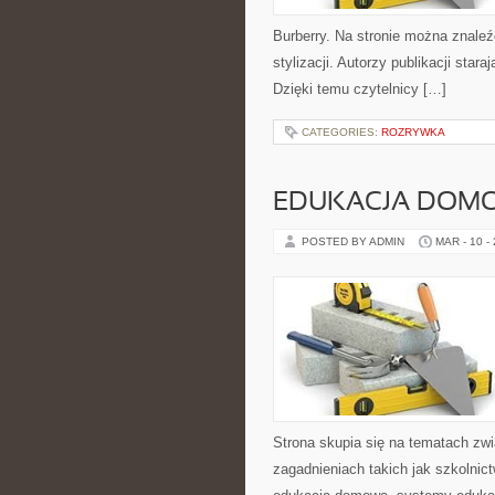
Burberry. Na stronie można znaleź
stylizacji. Autorzy publikacji star
Dzięki temu czytelnicy […]
CATEGORIES:
ROZRYWKA
EDUKACJA DOMO
POSTED BY ADMIN
MAR - 10 -
Strona skupia się na tematach zw
zagadnieniach takich jak szkolnic