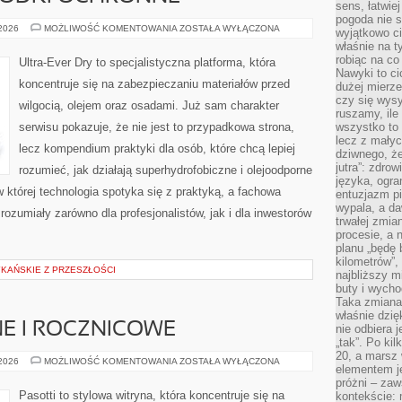
sens, łatwie
pogoda nie s
IMPREGNATY
 2026
MOŻLIWOŚĆ KOMENTOWANIA
ZOSTAŁA WYŁĄCZONA
wyjątkowo c
I
właśnie na t
ŚRODKI
OCHRONNE
robiąc na co
Ultra-Ever Dry to specjalistyczna platforma, która
Nawyki to ci
koncentruje się na zabezpieczaniu materiałów przed
dużej mierze
czy się wysy
wilgocią, olejem oraz osadami. Już sam charakter
ruszamy, il
serwisu pokazuje, że nie jest to przypadkowa strona,
wszystko to 
lecz z małyc
lecz kompendium praktyki dla osób, które chcą lepiej
dziwnego, że
jutra”: zdro
rozumieć, jak działają superhydrofobiczne i olejoodporne
języka, ogra
 której technologia spotyka się z praktyką, a fachowa
entuzjazm p
wypala, a d
ozumiały zarówno dla profesjonalistów, jak i dla inwestorów
trwałej zmia
procesie, a 
planu „będę 
kilometrów”, 
KAŃSKIE Z PRZESZŁOŚCI
najbliższy m
buty i wych
Taka zmiana 
właśnie dzię
E I ROCZNICOWE
nie odbiera j
„tak”. Po ki
20, a marsz
PREZENTY
 2026
MOŻLIWOŚĆ KOMENTOWANIA
ZOSTAŁA WYŁĄCZONA
elementem je
ŚLUBNE
I
próżni – zaw
ROCZNICOWE
Pasotti to stylowa witryna, która koncentruje się na
kontekście: 