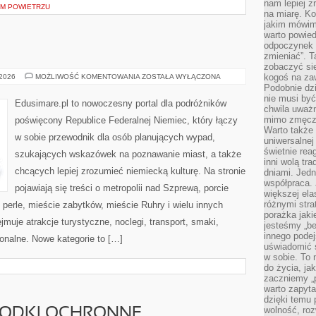
nam lepiej z
YM POWIETRZU
na miarę. K
jakim mówimy
warto powied
odpoczynek z
zmieniać”. T
zobaczyć sie
BERLIN
kogoś na zaw
 2026
MOŻLIWOŚĆ KOMENTOWANIA
ZOSTAŁA WYŁĄCZONA
Podobnie dz
nie musi być
Edusimare.pl to nowoczesny portal dla podróżników
chwila uważn
mimo zmęczen
poświęcony Republice Federalnej Niemiec, który łączy
Warto także 
w sobie przewodnik dla osób planujących wypad,
uniwersalnej
świetnie rea
szukających wskazówek na poznawanie miast, a także
inni wolą tr
chcących lepiej zrozumieć niemiecką kulturę. Na stronie
dniami. Jedn
współpraca. 
pojawiają się treści o metropolii nad Szprewą, porcie
większej el
różnymi stra
 perle, mieście zabytków, mieście Ruhry i wielu innych
porażka jak
muje atrakcje turystyczne, noclegi, transport, smaki,
jesteśmy „be
innego podej
gionalne. Nowe kategorie to […]
uświadomić 
w sobie. To 
do życia, j
zaczniemy „p
warto zapyta
dzięki temu 
wolność, roz
RODKI OCHRONNE