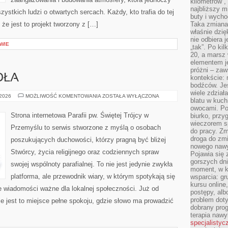
kilometrów”, 
najbliższy m
stkich ludzi o otwartych sercach. Każdy, kto trafia do tej
buty i wych
że jest to projekt tworzony z […]
Taka zmiana 
właśnie dzię
nie odbiera j
WIE
„tak”. Po ki
20, a marsz
elementem je
próżni – zaw
OŁA
kontekście: 
bodźców. Jeś
wiele zdział
HISTORIA
 2026
MOŻLIWOŚĆ KOMENTOWANIA
ZOSTAŁA WYŁĄCZONA
blatu w kuch
KOŚCIOŁA
owocami. Pod
Strona internetowa Parafii pw. Świętej Trójcy w
biurko, przy
wieczorem sp
Przemyślu to serwis stworzone z myślą o osobach
do pracy. Zm
droga do zm
poszukujących duchowości, którzy pragną być bliżej
nowego nawyk
Stwórcy, życia religijnego oraz codziennych spraw
Pojawia się 
gorszych dni
swojej wspólnoty parafialnej. To nie jest jedynie zwykła
moment, w k
platforma, ale przewodnik wiary, w którym spotykają się
wsparcia: g
kursu online
akże wiadomości ważne dla lokalnej społeczności. Już od
postępy, alb
problem doty
 jest to miejsce pełne spokoju, gdzie słowo ma prowadzić
dobrany prog
terapia naw
specjalistyc