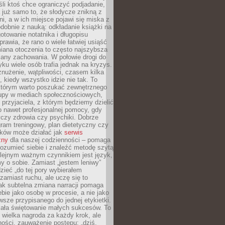
li ktoś chce ograniczyć podjadanie,
a już samo to, że słodycze znikną z
ni, a w ich miejsce pojawi się miska z
obnie z nauką: odkładanie książki na
gotowanie notatnika i długopisu
rawia, że rano o wiele łatwiej usiąść
iana otoczenia to często najszybsza
iany zachowania. W połowie drogi do
u wiele osób trafia jednak na kryzys.
znużenie, wątpliwości, czasem kilka
, kiedy wszystko idzie nie tak. To
tórym warto poszukać zewnętrznego
rupy w mediach społecznościowych,
, przyjaciela, z którym będziemy dzielić
o nawet profesjonalnej pomocy, gdy
czy zdrowia czy psychiki. Dobrze
ram treningowy, plan dietetyczny czy
yków może działać jak
serwis
zny
dla naszej codzienności – pomaga
rozumieć siebie i znaleźć metodę szytą
olejnym ważnym czynnikiem jest język,
 o sobie. Zamiast „jestem leniwy”
zieć „do tej pory wybierałem
amiast ruchu, ale uczę się to
ak subtelna zmiana narracji pomaga
bie jako osobę w procesie, a nie jako
sze przypisanego do jednej etykietki.
iała świętowanie małych sukcesów. To
 wielka nagroda za każdy krok, ale
ości, zauważenie postępu: „dziś,