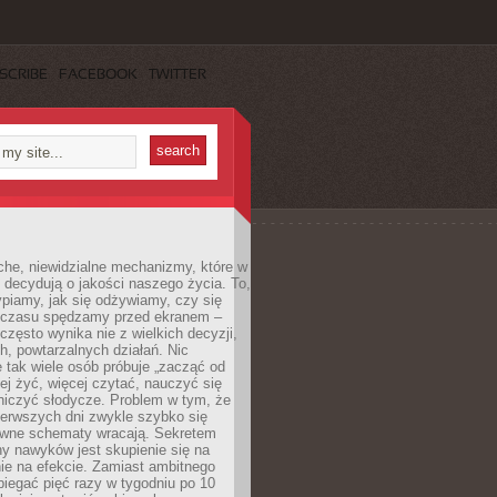
SCRIBE
FACEBOOK
TWITTER
che, niewidzialne mechanizmy, które w
 decydują o jakości naszego życia. To,
piamy, jak się odżywiamy, czy się
e czasu spędzamy przed ekranem –
często wynika nie z wielkich decyzji,
h, powtarzalnych działań. Nic
 tak wiele osób próbuje „zacząć od
wiej żyć, więcej czytać, nauczyć się
niczyć słodycze. Problem w tym, że
ierwszych dni zwykle szybko się
awne schematy wracają. Sekretem
ny nawyków jest skupienie się na
nie na efekcie. Zamiast ambitnego
biegać pięć razy w tygodniu po 10