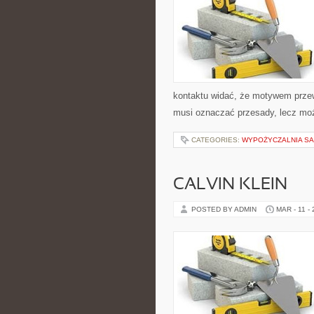
kontaktu widać, że motywem przewo
musi oznaczać przesady, lecz moż
CATEGORIES:
WYPOŻYCZALNIA 
CALVIN KLEIN
POSTED BY ADMIN
MAR - 11 -