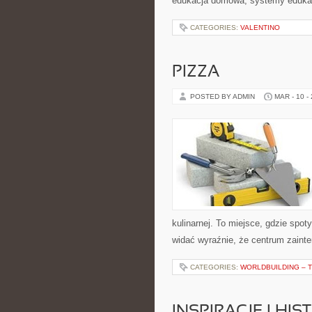
edukacja domowa, systemy edukac
CATEGORIES:
VALENTINO
PIZZA
POSTED BY ADMIN
MAR - 10 -
kulinarnej. To miejsce, gdzie spoty
widać wyraźnie, że centrum zainte
CATEGORIES:
WORLDBUILDING – 