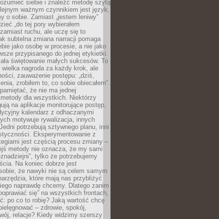
rozumieć siebie i znaleźć metodę szytą
olejnym ważnym czynnikiem jest język,
 o sobie. Zamiast „jestem leniwy”
zieć „do tej pory wybierałem
amiast ruchu, ale uczę się to
ak subtelna zmiana narracji pomaga
bie jako osobę w procesie, a nie jako
sze przypisanego do jednej etykietki.
iała świętowanie małych sukcesów. To
 wielka nagroda za każdy krok, ale
ości, zauważenie postępu: „dziś,
ia, zrobiłem to, co sobie obiecałem”.
pamiętać, że nie ma jednej
 metody dla wszystkich. Niektórzy
gują na aplikacje monitorujące postęp,
adycyjny kalendarz z odhaczanymi
ych motywuje rywalizacja, innych
Jedni potrzebują sztywnego planu, inni
astyczności. Eksperymentowanie z
tegiami jest częścią procesu zmiany –
iejś metody nie oznacza, że my sami
znadziejni”, tylko że potrzebujemy
ścia. Na koniec dobrze jest
sobie, że nawyki nie są celem samym
narzędzia, które mają nas przybliżyć
akiego naprawdę chcemy. Dlatego zanim
oprawiać się” na wszystkich frontach,
ć: po co to robię? Jaką wartość chcę
pielęgnować – zdrowie, spokój,
wój, relacje? Kiedy widzimy szerszy