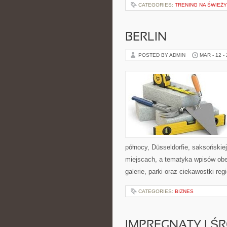
CATEGORIES:
TRENING NA ŚWIEŻ
BERLIN
POSTED BY ADMIN
MAR - 12 -
północy, Düsseldorfie, saksońskiej
miejscach, a tematyka wpisów obej
galerie, parki oraz ciekawostki re
CATEGORIES:
BIZNES
IMPREGNATY I Ś