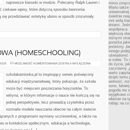
najnowsze kierunki w modzie. Polecamy Ralph Lauren i
mimo zmęczen
Warto także 
ć ciekawe wpisy, które dotyczą sposobu tworzenia
uniwersalnej
świetnie rea
ają się przedstawiać estetykę ubioru w sposób zrozumiały.
inni wolą tr
dniami. Jedn
współpraca. 
większej el
różnymi stra
porażka jak
jesteśmy „be
innego podej
WA (HOMESCHOOLING)
uświadomić 
w sobie. To 
EDUKACJA
 2026
MOŻLIWOŚĆ KOMENTOWANIA
ZOSTAŁA WYŁĄCZONA
do życia, j
DOMOWA
zaczniemy „p
(HOMESCHOOLING)
warto zapyta
szkolakamionka.pl to inspirujący serwis poświęcony
dzięki temu 
edukacji międzynarodowej, który pokazuje, że szkoła
wolność, roz
sens, łatwie
może być miejscem poszerzania horyzontów. To
pogoda nie s
wyjątkowo c
witryna, w którym informacje o nauce nie kończą się na
właśnie na t
jednej perspektywie, lecz prowadzą czytelnika przez
robiąc na co
rozmaite modele nauczania obecne na całym świecie.
iązanych z programami wymiany uczniowskiej, a także na
two w kontekście społecznym, edukacja a technologia,