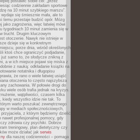
lepiej postawić sobie cel: „przez
iesiąc codziennie zakładam sportowe
odzę na 10 minut szybkiego marszu”.
wydaje się śmiesznie mała, ale to
ki temu przestaje budzić opór. Mózg
ej jako zagrożenia, więc łatwiej mówi
lku tygodniach 10 minut zamienia się w
 w trucht. Drugim kluczowym
st otoczenie. Nawyk nie istnieje w
sze dzieje się w konkretnym
miejscu, porze dnia, wśród określonych
li ktoś chce ograniczyć podjadanie,
a już samo to, że słodycze znikną z
ni, a w ich miejsce pojawi się miska z
obnie z nauką: odkładanie książki na
gotowanie notatnika i długopisu
rawia, że rano o wiele łatwiej usiąść
iana otoczenia to często najszybsza
iany zachowania. W połowie drogi do
u wiele osób trafia jednak na kryzys.
znużenie, wątpliwości, czasem kilka
, kiedy wszystko idzie nie tak. To
tórym warto poszukać zewnętrznego
rupy w mediach społecznościowych,
, przyjaciela, z którym będziemy dzielić
o nawet profesjonalnej pomocy, gdy
czy zdrowia czy psychiki. Dobrze
ram treningowy, plan dietetyczny czy
yków może działać jak
serwis
zny
dla naszej codzienności – pomaga