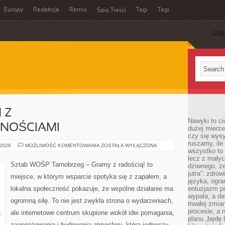
Europy
Redakcja
Remis
Tagi
Tagi
Spis Treści
SUB
 Z
Nawyki to ci
NOŚCIAMI
dużej mierze
czy się wysy
ruszamy, il
POMOC
 2026
MOŻLIWOŚĆ KOMENTOWANIA
ZOSTAŁA WYŁĄCZONA
wszystko to 
OSOBOM
Z
lecz z małyc
NIEPEŁNOSPRAWNOŚCIAMI
Sztab WOŚP Tarnobrzeg – Gramy z radością! to
dziwnego, że
jutra”: zdro
miejsce, w którym wsparcie spotyka się z zapałem, a
języka, ogra
lokalna społeczność pokazuje, że wspólne działanie ma
entuzjazm p
wypala, a d
ogromną siłę. To nie jest zwykła strona o wydarzeniach,
trwałej zmia
procesie, a 
ale internetowe centrum skupione wokół idei pomagania,
planu „będę 
zaangażowania i budowania atmosfery, która jednoczy