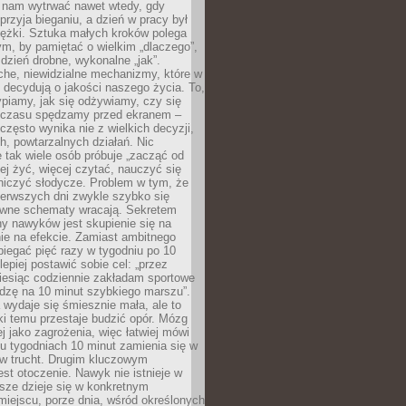
j nam wytrwać nawet wtedy, gdy
przyja bieganiu, a dzień w pracy był
iężki. Sztuka małych kroków polega
ym, by pamiętać o wielkim „dlaczego”,
 dzień drobne, wykonalne „jak”.
che, niewidzialne mechanizmy, które w
 decydują o jakości naszego życia. To,
piamy, jak się odżywiamy, czy się
e czasu spędzamy przed ekranem –
często wynika nie z wielkich decyzji,
h, powtarzalnych działań. Nic
 tak wiele osób próbuje „zacząć od
wiej żyć, więcej czytać, nauczyć się
niczyć słodycze. Problem w tym, że
ierwszych dni zwykle szybko się
awne schematy wracają. Sekretem
ny nawyków jest skupienie się na
nie na efekcie. Zamiast ambitnego
biegać pięć razy w tygodniu po 10
lepiej postawić sobie cel: „przez
iesiąc codziennie zakładam sportowe
odzę na 10 minut szybkiego marszu”.
wydaje się śmiesznie mała, ale to
ki temu przestaje budzić opór. Mózg
ej jako zagrożenia, więc łatwiej mówi
lku tygodniach 10 minut zamienia się w
 w trucht. Drugim kluczowym
st otoczenie. Nawyk nie istnieje w
sze dzieje się w konkretnym
miejscu, porze dnia, wśród określonych