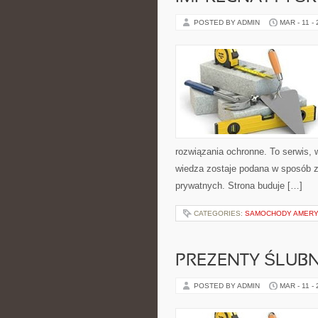
POSTED BY ADMIN
MAR - 11 -
rozwiązania ochronne. To serwis, w
wiedza zostaje podana w sposób zr
prywatnych. Strona buduje […]
CATEGORIES:
SAMOCHODY AMERY
PREZENTY ŚLUBN
POSTED BY ADMIN
MAR - 11 -