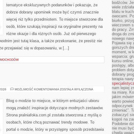
bodźców. Jeś
tematyce ekskluzywnych podarunków i pokazuje, że
wiele zdział
blatu w kuch
dobrze dobrany upominek może być czymś znacznie
owocami. Pod
więcej niż tylko przedmiotem. To miejsce stworzone dla
biurko, przy
wieczorem sp
osób, które szukają inspiracji na oryginalne prezenty na
do pracy. Zm
różne okazje i dla różnych osób. Już od pierwszego
droga do zm
nowego nawyk
dnim jest tutaj klasa, a także przekonanie, że prestiż nie
Pojawia się 
gorszych dni
e przejawiać się w dopasowaniu, w […]
moment, w k
wsparcia: g
SAMOCHODÓW
kursu online
postępy, alb
problem doty
dobrany prog
terapia naw
specjalistyc
nam lepiej z
CALVIN
 2026
MOŻLIWOŚĆ KOMENTOWANIA
ZOSTAŁA WYŁĄCZONA
na miarę. K
KLEIN
jakim mówimy
Blog o modzie to miejsce, w którym entuzjaści ubioru
warto powied
odpoczynek z
mogą znaleźć inspiracje dotyczące modnych zestawów.
zmieniać”. T
zobaczyć sie
Strona pralniafoka.com.pl została stworzona z myślą o
kogoś na zaw
osobach, które chcą poznawać trendy modowe. To
Podobnie dz
nie musi być
portal o modzie, który w przystępny sposób przedstawia
chwila uważn