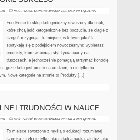
STORIE SUKCESU
INSPIRACJE
2026
MOŻLIWOŚĆ KOMENTOWANIA
ZOSTAŁA WYŁĄCZONA
I
HISTORIE
SUKCESU
FoodForce to sklep ketogeniczny stworzony dla osób,
które chcą jeść ketogenicznie bez poczucia, że ciągle z
czegoś rezygnują. To miejsce, w którym jakość
spotykają się z podejściem nowoczesnym: wybierasz
produkty, które wspierają styl życia oparty na
tłuszczach, a jednocześnie pomagają utrzymać kontrolę
i, gdzie keto jest proste na co dzień, a nie tylko na
 tym. Nowe kategorie na stronie to Produkty […]
LNE I TRUDNOŚCI W NAUCE
PROBLEMY
2026
MOŻLIWOŚĆ KOMENTOWANIA
ZOSTAŁA WYŁĄCZONA
SZKOLNE
I
TRUDNOŚCI
To miejsce stworzone z myślą o edukacji rozumianej
W
NAUCE
szeroko, czyli nie tylko jako szkolna nauka, ale też jako