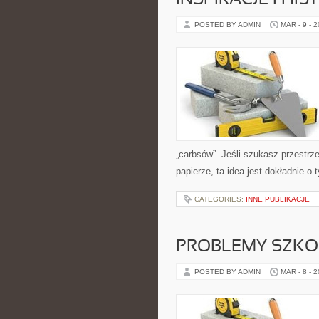
INSPIRACJE I HI
POSTED BY ADMIN
MAR - 9 - 
„carbsów”. Jeśli szukasz przestrzen
papierze, ta idea jest dokładnie o
CATEGORIES:
INNE PUBLIKACJE
PROBLEMY SZKO
POSTED BY ADMIN
MAR - 8 - 