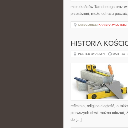
mieszkańców Tarnobrzega oraz wszy
przestrzeni, może od razu poczuć, 
CATEGORIES:
KARIERA W LOTNICT
HISTORIA KOŚCI
POSTED BY ADMIN
MAR - 14 -
refleksja, religijna ciągłość, a t
pierwszych chwil można odczuć, że
do […]