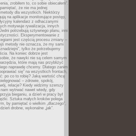
ia, zrobiłem to, co sobie obiecałem”.
pamiętać, że nie ma jednej
 metody dla wszystkich. Niektórzy
gują na aplikacje monitorujące postęp,
adycyjny kalendarz z odhaczanymi
ych motywuje rywalizacja, innych
Jedni potrzebują sztywnego planu, inni
astyczności. Eksperymentowanie z
tegiami jest częścią procesu zmiany –
iejś metody nie oznacza, że my sami
znadziejni”, tylko że potrzebujemy
ścia. Na koniec dobrze jest
sobie, że nawyki nie są celem samym
narzędzia, które mają nas przybliżyć
akiego naprawdę chcemy. Dlatego zanim
oprawiać się” na wszystkich frontach,
ć: po co to robię? Jaką wartość chcę
pielęgnować – zdrowie, spokój,
wój, relacje? Kiedy widzimy szerszy
j nam wytrwać nawet wtedy, gdy
przyja bieganiu, a dzień w pracy był
iężki. Sztuka małych kroków polega
ym, by pamiętać o wielkim „dlaczego”,
 dzień drobne, wykonalne „jak”.