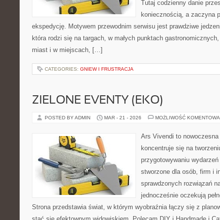
Tutaj codzienny danie prze
koniecznością, a zaczyna 
ekspedycję. Motywem przewodnim serwisu jest prawdziwe jedzenie
która rodzi się na targach, w małych punktach gastronomicznych,
miast i w miejscach, […]
CATEGORIES:
GNIEW I FRUSTRACJA
ZIELONE EVENTY (EKO)
POSTED BY ADMIN
MAR - 21 - 2026
MOŻLIWOŚĆ KOMENTOWA
Ars Vivendi to nowoczesna 
koncentruje się na tworzen
przygotowywaniu wydarzeń 
stworzone dla osób, firm i i
sprawdzonych rozwiązań na 
jednocześnie oczekują pełn
Strona przedstawia świat, w którym wyobraźnia łączy się z plan
stać się efektownym widowiskiem. Polecam DIY i Handmade i Cate