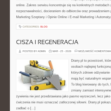
online. Zakres serwisu koncentruje się na konkretnych metodac
rozpoznawalności, docieraniem do odbiorców oraz prowadzeniem 
Marketing Szeptany i Opinie Online i E-mail Marketing i Automaty
CATEGORIES:
BLOG
CISZA I REGENERACJA
POSTED BY ADMIN
MAR - 25 - 2026
MOŻLIWOŚĆ KOMENTOWA
Drarry.pl to przestrzeń, któ
osobach najlepiej funkcjonu
których zdrowe odżywianie
mają być naturalnym wsparc
To blog kierowany do tych, 
zmiany zamiast intensywnej
żywienia nie jest przedstawiana jako pasmo wyrzeczeń, lecz jako 
ćwiczenia nie musi oznaczać zatłoczonej siłowni. Drarry.pl poka
zadbać o […]