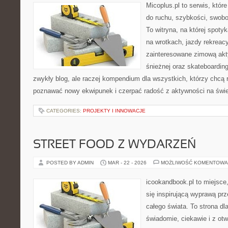
Micoplus.pl to serwis, któr
do ruchu, szybkości, swobo
To witryna, na której spotyk
na wrotkach, jazdy rekreacy
zainteresowane zimową akt
śnieżnej oraz skateboarding
zwykły blog, ale raczej kompendium dla wszystkich, którzy chcą 
poznawać nowy ekwipunek i czerpać radość z aktywności na świ
CATEGORIES:
PROJEKTY I INNOWACJE
STREET FOOD Z WYDARZEŃ
POSTED BY ADMIN
MAR - 22 - 2026
MOŻLIWOŚĆ KOMENTOWA
icookandbook.pl to miejsce,
się inspirującą wyprawą pr
całego świata. To strona dl
świadomie, ciekawie i z ot