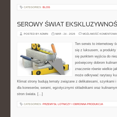
CATEGORIES:
BLOG
SEROWY ŚWIAT EKSKLUZYWNOŚ
POSTED BY ADMIN
MAR - 24 - 2026
MOŻLIWOŚĆ KOMENTOWA
Ten serwis to internetowy 
się z luksusem, a produkt
się punktem wyjścia do nie
poświęcony dobrom kulinar
znaczenie równie wielkie j
może odkrywać rarytasy kul
Klimat strony budują tematy związane z delikatesami, szynkami 
dla koneserów, serami, egzotycznymi składnikami oraz kulinarnym
stron świata. […]
CATEGORIES:
PRZEMYSŁ LOTNICZY I OBRONNA PRODUKCJA