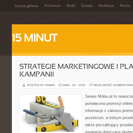
Archiwum
Bodo
Europy
Redakcja
Remis
Strona główna
15 MINUT
STRATEGIE MARKETINGOWE I P
KAMPANII
POSTED BY ADMIN
MAR - 26 - 2026
MOŻLIWOŚĆ KOMENTOWA
Serwis Mobiu.pl to nowocze
poświęcona promocji online,
informacje z zakresu promo
przestrzeń, w którym przedsi
także początkujący przeds
inspiracje dotyczące skute