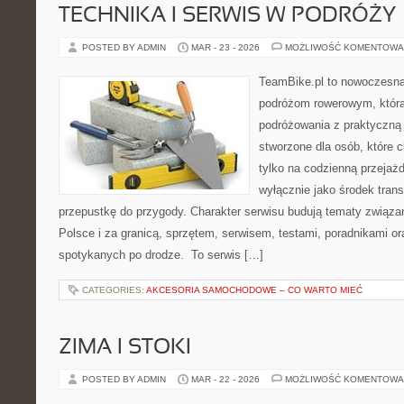
TECHNIKA I SERWIS W PODRÓŻY
POSTED BY ADMIN
MAR - 23 - 2026
MOŻLIWOŚĆ KOMENTOWA
TeamBike.pl to nowoczesna
podróżom rowerowym, która
podróżowania z praktyczną
stworzone dla osób, które 
tylko na codzienną przejażd
wyłącznie jako środek trans
przepustkę do przygody. Charakter serwisu budują tematy związa
Polsce i za granicą, sprzętem, serwisem, testami, poradnikami ora
spotykanych po drodze. To serwis […]
CATEGORIES:
AKCESORIA SAMOCHODOWE – CO WARTO MIEĆ
ZIMA I STOKI
POSTED BY ADMIN
MAR - 22 - 2026
MOŻLIWOŚĆ KOMENTOWA