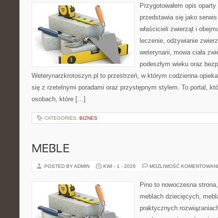
Przygotowałem opis oparty 
przedstawia się jako serwis
właścicieli zwierząt i obejm
leczenie, odżywianie zwier
weterynarii, mowa ciała zwi
podeszłym wieku oraz bezp
Weterynarzkrotoszyn.pl to przestrzeń, w którym codzienna opiek
się z rzetelnymi poradami oraz przystępnym stylem. To portal, kt
osobach, które […]
CATEGORIES:
BIZNES
MEBLE
POSTED BY ADMIN
KWI - 1 - 2026
MOŻLIWOŚĆ KOMENTOWAN
Pino to nowoczesna strona, 
meblach dziecięcych, mebl
praktycznych rozwiązaniac