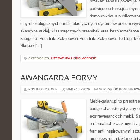
przekaz serwisu pokazuje, ż
poświęcone funkcjonalnym 
domowników, a publikowane
innymi ekologicznych mebli, elastycznych systemów przechowywa
skandynawskiej, własnoręcznych przeróbek oraz bezpieczeństwa. 
kategorie: Poradniki Zakupowe i Poradniki Zakupowe. To blog, kt
Nie jest […]
CATEGORIES:
LITERATURA I KINO MORSKIE
AWANGARDA FORMY
POSTED BY ADMIN
MAR - 30 - 2026
MOŻLIWOŚĆ KOMENTOWA
Meble-galant.pl to przestrz
buduje charakterystyczny o
ekstrawaganckich mebli. Sa
na tematach związanych z 
formami inspirowanymi sztu
modułowymi, a także estet