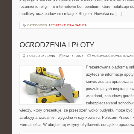
rozumieniu religii. To internetowe kompendium, które mobilizuje 
modlitwy oraz budowania relacji z Bogiem. Nowości na […]
CATEGORIES:
ARCHITEKTURA A NATURA
OGRODZENIA I PŁOTY
POSTED BY ADMIN
KWI - 5 - 2026
MOŻLIWOŚĆ KOMENTOWAN
Prezentowana platforma onl
użyteczne informacje spoty
serwis została opracowana
poszukujących inspiracji z
wjazdami, zabudową garażo
zabezpieczeniami schodów 
wiedzy, który prezentuje, że przestrzeń wokół budynku może być 
atrakcyjna wizualnie i wygodna w użytkowaniu. Polecam Prawo i F
Formalności. W obrębie tej witryny użytkownik odnajdzie opracow