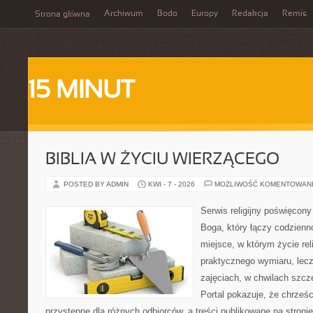
Archiwum
Bodo
Europy
Redakcja
Remis
Strona główna
15 MINUT
BIBLIA W ŻYCIU WIERZĄCEGO
POSTED BY ADMIN
KWI - 7 - 2026
MOŻLIWOŚĆ KOMENTOWAN
Serwis religijny poświęcon
Boga, który łączy codzienn
miejsce, w którym życie rel
praktycznego wymiaru, lecz
zajęciach, w chwilach szcz
Portal pokazuje, że chrześ
przystępne dla różnych odbiorców, a treści publikowane na stron