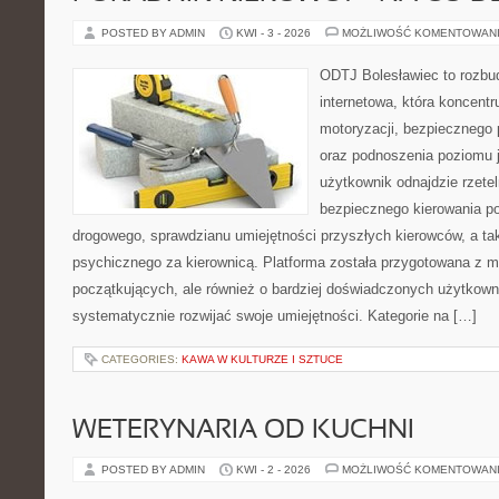
POSTED BY ADMIN
KWI - 3 - 2026
MOŻLIWOŚĆ KOMENTOWAN
ODTJ Bolesławiec to rozbu
internetowa, która koncentr
motoryzacji, bezpiecznego 
oraz podnoszenia poziomu j
użytkownik odnajdzie rzetel
bezpiecznego kierowania p
drogowego, sprawdzianu umiejętności przyszłych kierowców, a ta
psychicznego za kierownicą. Platforma została przygotowana z 
początkujących, ale również o bardziej doświadczonych użytkown
systematycznie rozwijać swoje umiejętności. Kategorie na […]
CATEGORIES:
KAWA W KULTURZE I SZTUCE
WETERYNARIA OD KUCHNI
POSTED BY ADMIN
KWI - 2 - 2026
MOŻLIWOŚĆ KOMENTOWAN