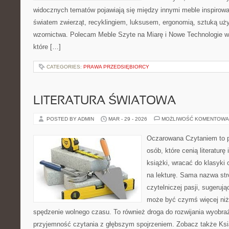
widocznych tematów pojawiają się między innymi meble inspirow
światem zwierząt, recyklingiem, luksusem, ergonomią, sztuką uży
wzornictwa. Polecam Meble Szyte na Miarę i Nowe Technologie w 
które […]
CATEGORIES:
PRAWA PRZEDSIĘBIORCY
LITERATURA ŚWIATOWA
POSTED BY ADMIN
MAR - 29 - 2026
MOŻLIWOŚĆ KOMENTOWA
Oczarowana Czytaniem to p
osób, które cenią literatur
książki, wracać do klasyk
na lekturę. Sama nazwa str
czytelniczej pasji, sugerując
może być czymś więcej niż
spędzenie wolnego czasu. To również droga do rozwijania wyobraź
przyjemność czytania z głębszym spojrzeniem. Zobacz także Ksią