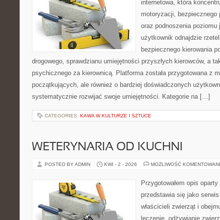
internetowa, która koncentr
motoryzacji, bezpiecznego 
oraz podnoszenia poziomu j
użytkownik odnajdzie rzetel
bezpiecznego kierowania p
drogowego, sprawdzianu umiejętności przyszłych kierowców, a ta
psychicznego za kierownicą. Platforma została przygotowana z 
początkujących, ale również o bardziej doświadczonych użytkown
systematycznie rozwijać swoje umiejętności. Kategorie na […]
CATEGORIES:
KAWA W KULTURZE I SZTUCE
WETERYNARIA OD KUCHNI
POSTED BY ADMIN
KWI - 2 - 2026
MOŻLIWOŚĆ KOMENTOWAN
Przygotowałem opis oparty 
przedstawia się jako serwis
właścicieli zwierząt i obejm
leczenie, odżywianie zwier