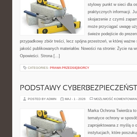
stylowy punkt w sieci dla 
praktycznych informacji. 
skojarzenie z czymś zapam
może przyciągać uwagę uży
świeże podejście do prezen
przypadkowy zbiór treści, lecz spójna przestrzeń, w której ważne 
jakość publikowanych materiałów. Nowości na stronie: Życie na wsi
Opowieści. Strona […]
CATEGORIES:
PRAWA PRZEDSIĘBIORCY
PODSTAWY CYBERBEZPIECZEŃS
POSTED BY ADMIN
MAJ - 1 - 2026
MOŻLIWOŚĆ KOMENTOWAN
Marka Ochrona Twierdza to 
tematyce ochrony w sposób 
zaprojektowana z myślą o o
instytucjach, które poszuk