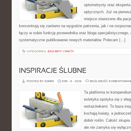
optometrysty oraz eksperta
optycznych. Już na pierwszy
miejsce stworzone dla pacj
koncentrują się zarówno na wygodzie patrzenia, jak i na rozpozn
łączy w sobie funkcję przewodnika oraz bloga specjalistycznego, a
systematyczne publikowanie nowych materiałów. Polecam […]
CATEGORIES:
EKO-MITY I FAKTY
INSPIRACJE ŚLUBNE
POSTED BY ADMIN
KWI - 8 - 2026
MOŻLIWOŚĆ KOMENTOWAN
Ta platforma to kompendiu
estetyka spotyka się z eleg
wskazówkami. To baza inspir
kochają kwiaty, a jednocześ
dobór roślin. Całość skupia
ale nie zamyka się wyłączn