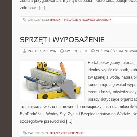
została przygotowana z myślą o osobach, które chcą podejmowa
zakupowe […]
CATEGORIES:
RANDKI I RELACJE A ROZWÓJ OSOBISTY
SPRZĘT I WYPOSAŻENIE
POSTED BY ADMIN
KWI - 29 - 2026
MOŻLIWOŚĆ KOMENTOWA
Portal poświęcony rekreacj
idealny wybór dla osób, kt
związanej z wodą, naturą o
koncentruje się wokół wypr
czemu każdy odwiedzający
porady dotyczące organizac
To miejsce stworzone zarówno dla nowicjuszy, jak i dla miłośni
EkoPodróże – Wodny Styl Życia i Bezpieczeństwo na Wodzie. Na
szczegółowe przewodniki […]
CATEGORIES:
STANY ZJEDNOCZONE