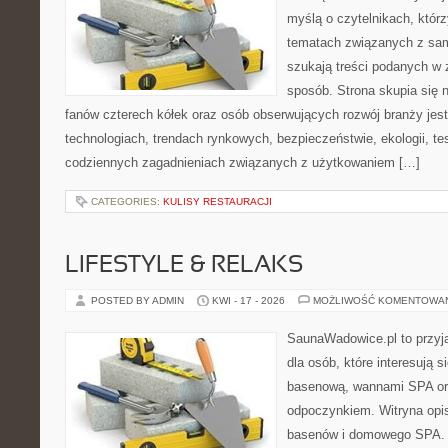
myślą o czytelnikach, któr
tematach związanych z sam
szukają treści podanych w 
sposób. Strona skupia się 
fanów czterech kółek oraz osób obserwujących rozwój branży je
technologiach, trendach rynkowych, bezpieczeństwie, ekologii, t
codziennych zagadnieniach związanych z użytkowaniem […]
CATEGORIES:
KULISY RESTAURACJI
LIFESTYLE & RELAKS
POSTED BY ADMIN
KWI - 17 - 2026
MOŻLIWOŚĆ KOMENTOWA
SaunaWadowice.pl to przyj
dla osób, które interesują s
basenową, wannami SPA or
odpoczynkiem. Witryna opisu
basenów i domowego SPA. 