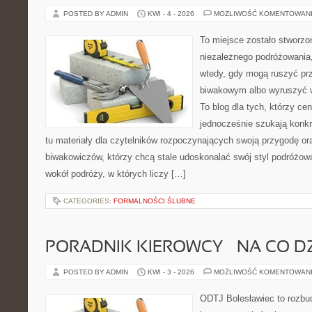
POSTED BY ADMIN
KWI - 4 - 2026
MOŻLIWOŚĆ KOMENTOWAN
To miejsce zostało stworzo
niezależnego podróżowania,
wtedy, gdy mogą ruszyć pr
biwakowym albo wyruszyć 
To blog dla tych, którzy cen
jednocześnie szukają konkr
tu materiały dla czytelników rozpoczynających swoją przygodę or
biwakowiczów, którzy chcą stale udoskonalać swój styl podróżowa
wokół podróży, w których liczy […]
CATEGORIES:
FORMALNOŚCI ŚLUBNE
PORADNIK KIEROWCY – NA CO D
POSTED BY ADMIN
KWI - 3 - 2026
MOŻLIWOŚĆ KOMENTOWAN
ODTJ Bolesławiec to rozbu