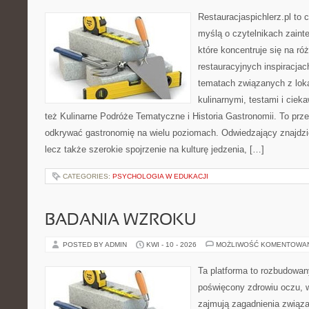
Restauracjaspichlerz.pl to
myślą o czytelnikach zaint
które koncentruje się na r
restauracyjnych inspiracjac
tematach związanych z lok
kulinarnymi, testami i cie
też Kulinarne Podróże Tematyczne i Historia Gastronomii. To prze
odkrywać gastronomię na wielu poziomach. Odwiedzający znajdzie t
lecz także szerokie spojrzenie na kulturę jedzenia, […]
CATEGORIES:
PSYCHOLOGIA W EDUKACJI
BADANIA WZROKU
POSTED BY ADMIN
KWI - 10 - 2026
MOŻLIWOŚĆ KOMENTOWA
Ta platforma to rozbudowa
poświęcony zdrowiu oczu, w
zajmują zagadnienia związa