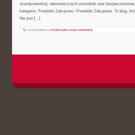
skandynawskiej, własnoręcznych przeróbek oraz bezpieczeństwa. 
kategorie: Poradniki Zakupowe i Poradniki Zakupowe. To blog, kt
Nie jest […]
CATEGORIES:
LITERATURA I KINO MORSKIE