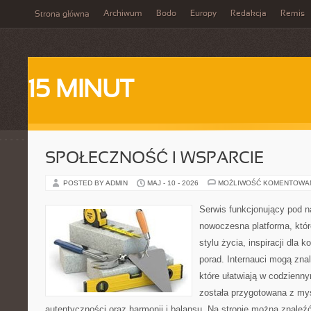
Archiwum
Bodo
Europy
Redakcja
Remis
Strona główna
15 MINUT
SPOŁECZNOŚĆ I WSPARCIE
POSTED BY ADMIN
MAJ - 10 - 2026
MOŻLIWOŚĆ KOMENTOWA
Serwis funkcjonujący pod 
nowoczesna platforma, któr
stylu życia, inspiracji dla 
porad. Internauci mogą znal
które ułatwiają w codzienn
została przygotowana z myś
autentyczności oraz harmonii i balansu. Na stronie można znaleźć