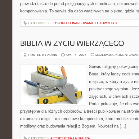
prowadzi także do porad pielęgnacyjnych o roślinach, sezonowośc
komponowania. To serwis dla osób wrażliwych na piękno, gdzie h
CATEGORIES:
EKONOMIA I FINANSOWANIE FOTOWOLTAIKI
BIBLIA W ŻYCIU WIERZĄCEGO
POSTED BY ADMIN
KWI - 7 - 2026
MOŻLIWOŚĆ KOMENTOWAN
Serwis religijny poświęcon
Boga, który łączy codzienn
miejsce, w którym życie rel
praktycznego wymiaru, lecz
zajęciach, w chwilach szcz
Portal pokazuje, że chrześ
przystępne dla różnych odbiorców, a treści publikowane na stron
rozumieniu religii. To internetowe kompendium, które mobilizuje 
modlitwy oraz budowania relacji z Bogiem. Nowości na […]
CATEGORIES:
ARCHITEKTURA A NATURA