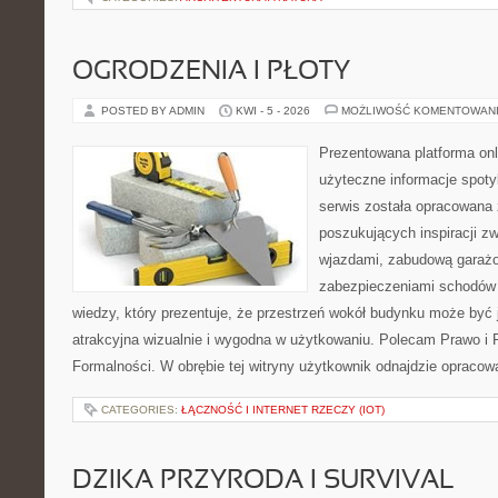
OGRODZENIA I PŁOTY
POSTED BY ADMIN
KWI - 5 - 2026
MOŻLIWOŚĆ KOMENTOWAN
Prezentowana platforma onl
użyteczne informacje spoty
serwis została opracowana
poszukujących inspiracji z
wjazdami, zabudową garażo
zabezpieczeniami schodów 
wiedzy, który prezentuje, że przestrzeń wokół budynku może być 
atrakcyjna wizualnie i wygodna w użytkowaniu. Polecam Prawo i F
Formalności. W obrębie tej witryny użytkownik odnajdzie opracow
CATEGORIES:
ŁĄCZNOŚĆ I INTERNET RZECZY (IOT)
DZIKA PRZYRODA I SURVIVAL