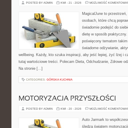
POSTED BY ADMIN
KWI - 21 - 2026
MOŻLIWOŚĆ KOMENTOWA
MagicalJune to przestrzeń,
osobach, które chcą popra
świadomie podejść do siebi
dietę w sposób praktyczny.
poświęcony tematom takim 
świadome odżywianie, akty
wellbeing. Każdy, kto szuka inspiracji, aby jeść lepiej, żyć lżej i 
tutaj wartościowe treści. Polecam Dieta, Odchudzanie, Zdrowe od
Na stronie […]
CATEGORIES:
GÓRSKA KUCHNIA
MOTORYZACJA PRZYSZŁOŚCI
POSTED BY ADMIN
KWI - 20 - 2026
MOŻLIWOŚĆ KOMENTOWA
Auto Jarmark to współczesn
śledzą światem motoryzacji