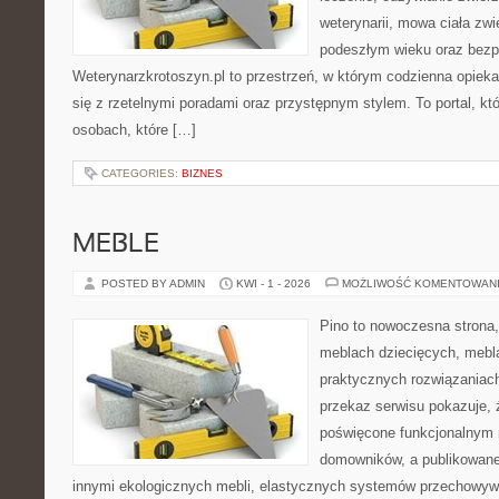
weterynarii, mowa ciała zwi
podeszłym wieku oraz bezp
Weterynarzkrotoszyn.pl to przestrzeń, w którym codzienna opiek
się z rzetelnymi poradami oraz przystępnym stylem. To portal, kt
osobach, które […]
CATEGORIES:
BIZNES
MEBLE
POSTED BY ADMIN
KWI - 1 - 2026
MOŻLIWOŚĆ KOMENTOWAN
Pino to nowoczesna strona, 
meblach dziecięcych, mebl
praktycznych rozwiązaniac
przekaz serwisu pokazuje, ż
poświęcone funkcjonalnym 
domowników, a publikowane
innymi ekologicznych mebli, elastycznych systemów przechowywa