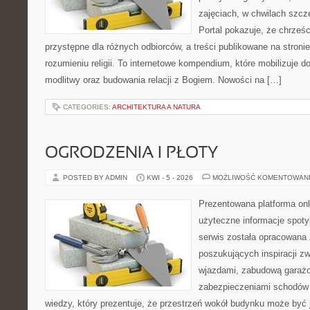
zajęciach, w chwilach szcz
Portal pokazuje, że chrześ
przystępne dla różnych odbiorców, a treści publikowane na stron
rozumieniu religii. To internetowe kompendium, które mobilizuje 
modlitwy oraz budowania relacji z Bogiem. Nowości na […]
CATEGORIES:
ARCHITEKTURA A NATURA
OGRODZENIA I PŁOTY
POSTED BY ADMIN
KWI - 5 - 2026
MOŻLIWOŚĆ KOMENTOWAN
Prezentowana platforma onl
użyteczne informacje spoty
serwis została opracowana
poszukujących inspiracji z
wjazdami, zabudową garażo
zabezpieczeniami schodów 
wiedzy, który prezentuje, że przestrzeń wokół budynku może być 