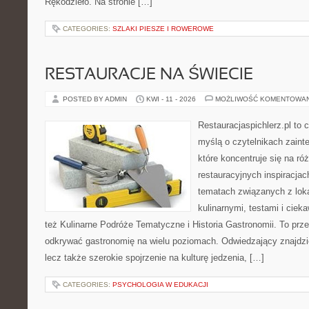
Rękodzieło. Na stronie […]
CATEGORIES:
SZLAKI PIESZE I ROWEROWE
RESTAURACJE NA ŚWIECIE
POSTED BY ADMIN
KWI - 11 - 2026
MOŻLIWOŚĆ KOMENTOWA
Restauracjaspichlerz.pl to
myślą o czytelnikach zaint
które koncentruje się na r
restauracyjnych inspiracjac
tematach związanych z lok
kulinarnymi, testami i cie
też Kulinarne Podróże Tematyczne i Historia Gastronomii. To prze
odkrywać gastronomię na wielu poziomach. Odwiedzający znajdzie t
lecz także szerokie spojrzenie na kulturę jedzenia, […]
CATEGORIES:
PSYCHOLOGIA W EDUKACJI