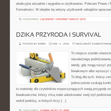
atrakcyjna wizualnie i wygodna w użytkowaniu. Polecam Prawo i F
Formalności. W obrębie tej witryny użytkownik odnajdzie opracow
CATEGORIES:
ŁĄCZNOŚĆ I INTERNET RZECZY (IOT)
DZIKA PRZYRODA I SURVIVAL
POSTED BY ADMIN
KWI - 4 - 2026
MOŻLIWOŚĆ KOMENTOWAN
To miejsce zostało stworzo
niezależnego podróżowania,
wtedy, gdy mogą ruszyć pr
biwakowym albo wyruszyć 
To blog dla tych, którzy cen
jednocześnie szukają konkr
tu materiały dla czytelników rozpoczynających swoją przygodę or
biwakowiczów, którzy chcą stale udoskonalać swój styl podróżowa
wokół podróży, w których liczy […]
CATEGORIES:
FORMALNOŚCI ŚLUBNE