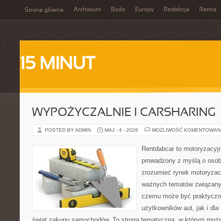
Archiwum
Bodo
Europy
Redakcja
Remis
Strona główna
15 MINUT
WYPOŻYCZALNIE I CARSHARING
POSTED BY ADMIN
MAJ - 4 - 2026
MOŻLIWOŚĆ KOMENTOWAN
Rentdabcar to motoryzacyjn
prowadzony z myślą o osoba
zrozumieć rynek motoryzacy
ważnych tematów związany
czemu może być praktyczn
użytkowników aut, jak i dla
świat zakupu samochodów. To strona tematyczna, w którym moż