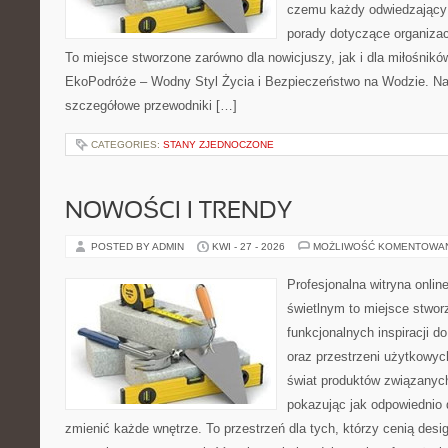
czemu każdy odwiedzający
porady dotyczące organizac
To miejsce stworzone zarówno dla nowicjuszy, jak i dla miłośni
EkoPodróże – Wodny Styl Życia i Bezpieczeństwo na Wodzie. Na
szczegółowe przewodniki […]
CATEGORIES:
STANY ZJEDNOCZONE
NOWOŚCI I TRENDY
POSTED BY ADMIN
KWI - 27 - 2026
MOŻLIWOŚĆ KOMENTOWA
Profesjonalna witryna onli
świetlnym to miejsce stwor
funkcjonalnych inspiracji d
oraz przestrzeni użytkowyc
świat produktów związanych
pokazując jak odpowiednio 
zmienić każde wnętrze. To przestrzeń dla tych, którzy cenią desi