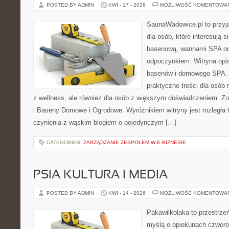
POSTED BY ADMIN
KWI - 17 - 2026
MOŻLIWOŚĆ KOMENTOWA
SaunaWadowice.pl to przyj
dla osób, które interesują s
basenową, wannami SPA or
odpoczynkiem. Witryna opisu
basenów i domowego SPA. 
praktyczne treści dla osób
z wellness, ale również dla osób z większym doświadczeniem. 
i Baseny Domowe i Ogrodowe. Wyróżnikiem witryny jest rozległa
czynienia z wąskim blogiem o pojedynczym […]
CATEGORIES:
ZARZĄDZANIE ZESPOŁEM W E-BIZNESIE
PSIA KULTURA I MEDIA
POSTED BY ADMIN
KWI - 14 - 2026
MOŻLIWOŚĆ KOMENTOWA
Pakawilkolaka to przestrzeń
myślą o opiekunach czworo