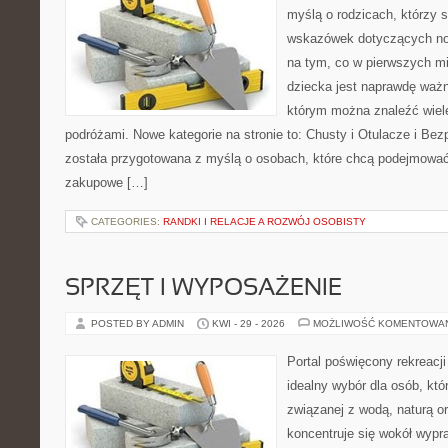
myślą o rodzicach, którzy
wskazówek dotyczących now
na tym, co w pierwszych mi
dziecka jest naprawdę ważne
którym można znaleźć wiel
podróżami. Nowe kategorie na stronie to: Chusty i Otulacze i Bez
została przygotowana z myślą o osobach, które chcą podejmowa
zakupowe […]
CATEGORIES:
RANDKI I RELACJE A ROZWÓJ OSOBISTY
SPRZĘT I WYPOSAŻENIE
POSTED BY ADMIN
KWI - 29 - 2026
MOŻLIWOŚĆ KOMENTOWA
Portal poświęcony rekreacj
idealny wybór dla osób, kt
związanej z wodą, naturą o
koncentruje się wokół wypr