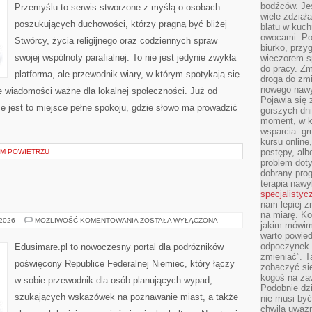
bodźców. Jeś
Przemyślu to serwis stworzone z myślą o osobach
wiele zdział
poszukujących duchowości, którzy pragną być bliżej
blatu w kuch
owocami. Pod
Stwórcy, życia religijnego oraz codziennych spraw
biurko, przy
swojej wspólnoty parafialnej. To nie jest jedynie zwykła
wieczorem sp
do pracy. Zm
platforma, ale przewodnik wiary, w którym spotykają się
droga do zm
nowego nawyk
akże wiadomości ważne dla lokalnej społeczności. Już od
Pojawia się 
 jest to miejsce pełne spokoju, gdzie słowo ma prowadzić
gorszych dni
moment, w k
wsparcia: g
kursu online
postępy, alb
YM POWIETRZU
problem doty
dobrany prog
terapia naw
specjalistyc
nam lepiej z
na miarę. K
BERLIN
 2026
MOŻLIWOŚĆ KOMENTOWANIA
ZOSTAŁA WYŁĄCZONA
jakim mówimy
warto powied
odpoczynek z
Edusimare.pl to nowoczesny portal dla podróżników
zmieniać”. T
poświęcony Republice Federalnej Niemiec, który łączy
zobaczyć sie
kogoś na zaw
w sobie przewodnik dla osób planujących wypad,
Podobnie dz
szukających wskazówek na poznawanie miast, a także
nie musi być
chwila uważn