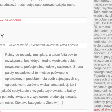
kilometrów”, 
najbliższy m
na odnaleźć treści dotyczące zarówno dziejów ruchu
buty i wych
Taka zmiana 
właśnie dzię
nie odbiera j
NA I SAMOOCENA
„tak”. Po ki
20, a marsz
elementem je
próżni – zaw
WY
kontekście: 
bodźców. Jeś
DRZEWA
 2026
MOŻLIWOŚĆ KOMENTOWANIA
ZOSTAŁA WYŁĄCZONA
wiele zdział
I
blatu w kuch
KRZEWY
owocami. Pod
Palety do rozsady, multiplaty, a także folia pcv to
biurko, przy
rozwiązania, bez których trudno wyobrazić sobie
wieczorem sp
do pracy. Zm
nowoczesną profesjonalną hodowlę sadzonek. Strona
droga do zm
nowego nawyk
palety-rozsadowe.pl to miejsce poświęcone
Pojawia się 
sprawdzonym produktom dla osób zajmujących się
gorszych dni
moment, w k
ogrodnictwem, zarówno w skali amatorskiej, jak i
wsparcia: g
j jakość spotyka się z wygodą użytkowania, a każdy
kursu online
postępy, alb
ne potrzeby związane z wysiewem, produkcją rozsady,
problem doty
dobrany prog
m roślin. Ciekawe kategorie to Zioła w […]
terapia naw
specjalistyc