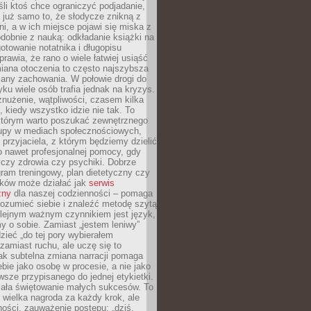
li ktoś chce ograniczyć podjadanie,
a już samo to, że słodycze znikną z
ni, a w ich miejsce pojawi się miska z
obnie z nauką: odkładanie książki na
gotowanie notatnika i długopisu
rawia, że rano o wiele łatwiej usiąść
iana otoczenia to często najszybsza
iany zachowania. W połowie drogi do
u wiele osób trafia jednak na kryzys.
znużenie, wątpliwości, czasem kilka
, kiedy wszystko idzie nie tak. To
tórym warto poszukać zewnętrznego
rupy w mediach społecznościowych,
, przyjaciela, z którym będziemy dzielić
o nawet profesjonalnej pomocy, gdy
czy zdrowia czy psychiki. Dobrze
ram treningowy, plan dietetyczny czy
yków może działać jak
serwis
zny
dla naszej codzienności – pomaga
rozumieć siebie i znaleźć metodę szytą
olejnym ważnym czynnikiem jest język,
 o sobie. Zamiast „jestem leniwy”
zieć „do tej pory wybierałem
amiast ruchu, ale uczę się to
ak subtelna zmiana narracji pomaga
bie jako osobę w procesie, a nie jako
sze przypisanego do jednej etykietki.
iała świętowanie małych sukcesów. To
 wielka nagroda za każdy krok, ale
ości, zauważenie postępu: „dziś,