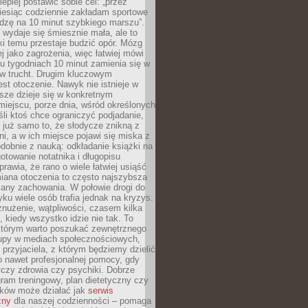
lepiej postawić sobie cel: „przez
iesiąc codziennie zakładam sportowe
odzę na 10 minut szybkiego marszu”.
wydaje się śmiesznie mała, ale to
ki temu przestaje budzić opór. Mózg
ej jako zagrożenia, więc łatwiej mówi
lku tygodniach 10 minut zamienia się w
 w trucht. Drugim kluczowym
st otoczenie. Nawyk nie istnieje w
sze dzieje się w konkretnym
miejscu, porze dnia, wśród określonych
li ktoś chce ograniczyć podjadanie,
a już samo to, że słodycze znikną z
ni, a w ich miejsce pojawi się miska z
obnie z nauką: odkładanie książki na
gotowanie notatnika i długopisu
rawia, że rano o wiele łatwiej usiąść
iana otoczenia to często najszybsza
iany zachowania. W połowie drogi do
u wiele osób trafia jednak na kryzys.
znużenie, wątpliwości, czasem kilka
, kiedy wszystko idzie nie tak. To
tórym warto poszukać zewnętrznego
rupy w mediach społecznościowych,
, przyjaciela, z którym będziemy dzielić
o nawet profesjonalnej pomocy, gdy
czy zdrowia czy psychiki. Dobrze
ram treningowy, plan dietetyczny czy
yków może działać jak
serwis
zny
dla naszej codzienności – pomaga