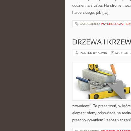
codzienna służba. Na stronie moż
harcerskiego, jak […]
CATEGORIES:
PSYCHOLOGIA PIĘK
DRZEWA I KRZE
POSTED BY ADMIN
MAR - 16 -
zawodowej. To przestrzeń, w które
element oferty odpowiada na real
przechowywaniem i zabezpieczanie