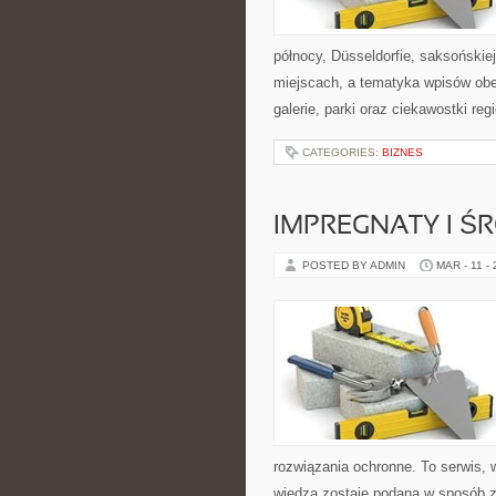
północy, Düsseldorfie, saksońskiej
miejscach, a tematyka wpisów obej
galerie, parki oraz ciekawostki re
CATEGORIES:
BIZNES
IMPREGNATY I Ś
POSTED BY ADMIN
MAR - 11 -
rozwiązania ochronne. To serwis, w
wiedza zostaje podana w sposób zr