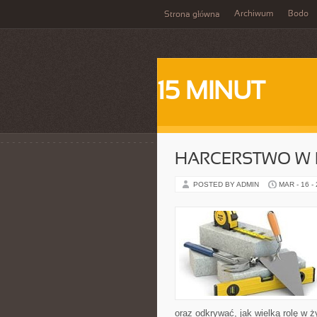
Archiwum
Bodo
Strona główna
15 MINUT
HARCERSTWO W 
POSTED BY ADMIN
MAR - 16 -
oraz odkrywać, jak wielką rolę w 