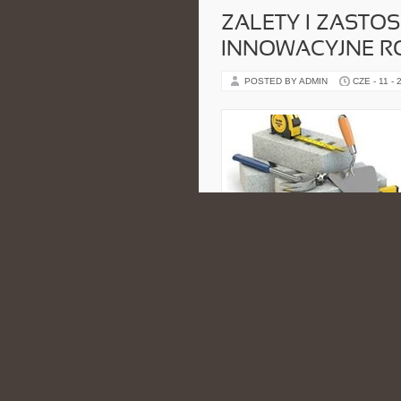
ZALETY I ZASTOS
INNOWACYJNE R
POSTED BY ADMIN
CZE - 11 - 
CATEGORIES:
ETYKA W KOSMETY
WSZYSTKO, CO M
CERTYFIKACJI B
POSTED BY ADMIN
KWI - 13 - 