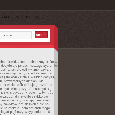
SCRIBE
FACEBOOK
TWITTER
che, niewidzialne mechanizmy, które w
 decydują o jakości naszego życia. To,
piamy, jak się odżywiamy, czy się
e czasu spędzamy przed ekranem –
często wynika nie z wielkich decyzji,
h, powtarzalnych działań. Nic
 tak wiele osób próbuje „zacząć od
wiej żyć, więcej czytać, nauczyć się
niczyć słodycze. Problem w tym, że
ierwszych dni zwykle szybko się
awne schematy wracają. Sekretem
ny nawyków jest skupienie się na
nie na efekcie. Zamiast ambitnego
biegać pięć razy w tygodniu po 10