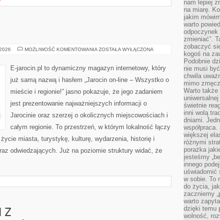
Y
nam lepiej z
na miarę. K
jakim mówimy
warto powied
odpoczynek z
zmieniać”. T
zobaczyć sie
TUREK
 2026
MOŻLIWOŚĆ KOMENTOWANIA
ZOSTAŁA WYŁĄCZONA
kogoś na zaw
Podobnie dz
E-jarocin.pl to dynamiczny magazyn internetowy, który
nie musi być
chwila uważn
już samą nazwą i hasłem „Jarocin on-line – Wszystko o
mimo zmęczen
Warto także 
mieście i regionie!” jasno pokazuje, że jego zadaniem
uniwersalnej
jest prezentowanie najważniejszych informacji o
świetnie rea
inni wolą tr
Jarocinie oraz szerzej o okolicznych miejscowościach i
dniami. Jedn
całym regionie. To przestrzeń, w którym lokalność łączy
współpraca. 
większej el
ycie miasta, turystykę, kulturę, wydarzenia, historię i
różnymi stra
porażka jak
z odwiedzających. Już na poziomie struktury widać, że
jesteśmy „be
innego podej
uświadomić 
w sobie. To 
do życia, j
zaczniemy „p
warto zapyta
dzięki temu 
 Z
wolność, roz