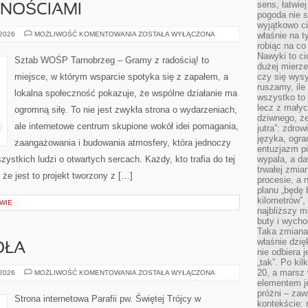
sens, łatwie
NOŚCIAMI
pogoda nie s
wyjątkowo c
POMOC
 2026
MOŻLIWOŚĆ KOMENTOWANIA
ZOSTAŁA WYŁĄCZONA
właśnie na t
OSOBOM
robiąc na co
Z
Nawyki to ci
NIEPEŁNOSPRAWNOŚCIAMI
Sztab WOŚP Tarnobrzeg – Gramy z radością! to
dużej mierze
miejsce, w którym wsparcie spotyka się z zapałem, a
czy się wysy
ruszamy, il
lokalna społeczność pokazuje, że wspólne działanie ma
wszystko to 
lecz z małyc
ogromną siłę. To nie jest zwykła strona o wydarzeniach,
dziwnego, że
ale internetowe centrum skupione wokół idei pomagania,
jutra”: zdro
języka, ogra
zaangażowania i budowania atmosfery, która jednoczy
entuzjazm p
stkich ludzi o otwartych sercach. Każdy, kto trafia do tej
wypala, a d
trwałej zmia
że jest to projekt tworzony z […]
procesie, a 
planu „będę 
kilometrów”, 
WIE
najbliższy m
buty i wych
Taka zmiana 
właśnie dzię
OŁA
nie odbiera j
„tak”. Po ki
20, a marsz
HISTORIA
 2026
MOŻLIWOŚĆ KOMENTOWANIA
ZOSTAŁA WYŁĄCZONA
KOŚCIOŁA
elementem je
próżni – zaw
Strona internetowa Parafii pw. Świętej Trójcy w
kontekście: 