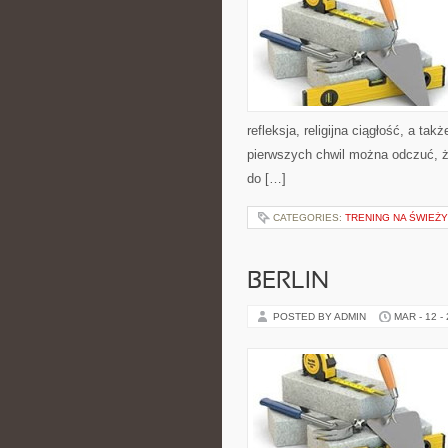
refleksja, religijna ciągłość, a t
pierwszych chwil można odczuć, że
do […]
CATEGORIES:
TRENING NA ŚWIEŻ
BERLIN
POSTED BY ADMIN
MAR - 12 -