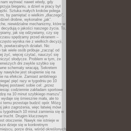
j nam wytrwać nawet wtedy, gdy
przyja bieganiu, a dzień w pracy był
iężki. Sztuka małych kroków polega
ym, by pamiętać o wielkim „dlaczego”,
 dzień drobne, wykonalne „jak”.
che, niewidzialne mechanizmy, które w
 decydują o jakości naszego życia. To,
piamy, jak się odżywiamy, czy się
e czasu spędzamy przed ekranem –
często wynika nie z wielkich decyzji,
h, powtarzalnych działań. Nic
 tak wiele osób próbuje „zacząć od
wiej żyć, więcej czytać, nauczyć się
niczyć słodycze. Problem w tym, że
ierwszych dni zwykle szybko się
awne schematy wracają. Sekretem
ny nawyków jest skupienie się na
nie na efekcie. Zamiast ambitnego
biegać pięć razy w tygodniu po 10
lepiej postawić sobie cel: „przez
iesiąc codziennie zakładam sportowe
odzę na 10 minut szybkiego marszu”.
wydaje się śmiesznie mała, ale to
ki temu przestaje budzić opór. Mózg
ej jako zagrożenia, więc łatwiej mówi
lku tygodniach 10 minut zamienia się w
 w trucht. Drugim kluczowym
st otoczenie. Nawyk nie istnieje w
sze dzieje się w konkretnym
miejscu, porze dnia, wśród określonych