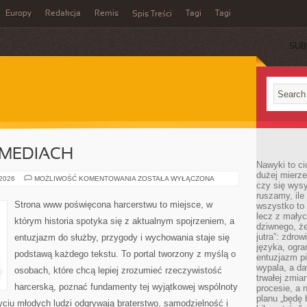
Europy
Redakcja
Remis
Tagi
Tagi
Spis Treści
SUB
MEDIACH
Nawyki to ci
dużej mierze
HARCERSTWO
 2026
MOŻLIWOŚĆ KOMENTOWANIA
ZOSTAŁA WYŁĄCZONA
czy się wysy
W
MEDIACH
ruszamy, il
Strona www poświęcona harcerstwu to miejsce, w
wszystko to 
lecz z małyc
którym historia spotyka się z aktualnym spojrzeniem, a
dziwnego, że
jutra”: zdro
entuzjazm do służby, przygody i wychowania staje się
języka, ogra
podstawą każdego tekstu. To portal tworzony z myślą o
entuzjazm p
wypala, a d
osobach, które chcą lepiej zrozumieć rzeczywistość
trwałej zmia
harcerską, poznać fundamenty tej wyjątkowej wspólnoty
procesie, a 
planu „będę 
życiu młodych ludzi odgrywają braterstwo, samodzielność i