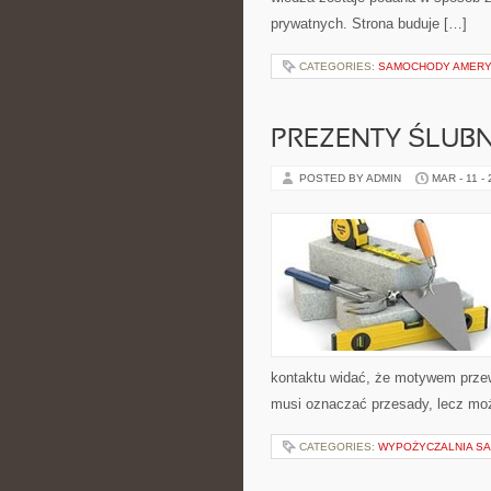
prywatnych. Strona buduje […]
CATEGORIES:
SAMOCHODY AMERY
PREZENTY ŚLUBN
POSTED BY ADMIN
MAR - 11 -
kontaktu widać, że motywem przewo
musi oznaczać przesady, lecz moż
CATEGORIES:
WYPOŻYCZALNIA 