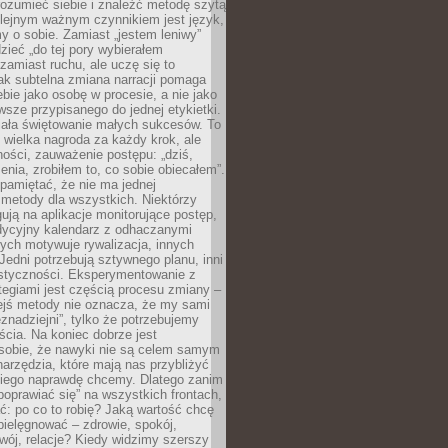
rozumieć siebie i znaleźć metodę szytą
olejnym ważnym czynnikiem jest język,
 o sobie. Zamiast „jestem leniwy”
zieć „do tej pory wybierałem
amiast ruchu, ale uczę się to
ak subtelna zmiana narracji pomaga
bie jako osobę w procesie, a nie jako
sze przypisanego do jednej etykietki.
iała świętowanie małych sukcesów. To
 wielka nagroda za każdy krok, ale
ości, zauważenie postępu: „dziś,
ia, zrobiłem to, co sobie obiecałem”.
pamiętać, że nie ma jednej
 metody dla wszystkich. Niektórzy
gują na aplikacje monitorujące postęp,
adycyjny kalendarz z odhaczanymi
ych motywuje rywalizacja, innych
Jedni potrzebują sztywnego planu, inni
astyczności. Eksperymentowanie z
tegiami jest częścią procesu zmiany –
iejś metody nie oznacza, że my sami
znadziejni”, tylko że potrzebujemy
ścia. Na koniec dobrze jest
sobie, że nawyki nie są celem samym
narzędzia, które mają nas przybliżyć
akiego naprawdę chcemy. Dlatego zanim
oprawiać się” na wszystkich frontach,
ć: po co to robię? Jaką wartość chcę
pielęgnować – zdrowie, spokój,
wój, relacje? Kiedy widzimy szerszy