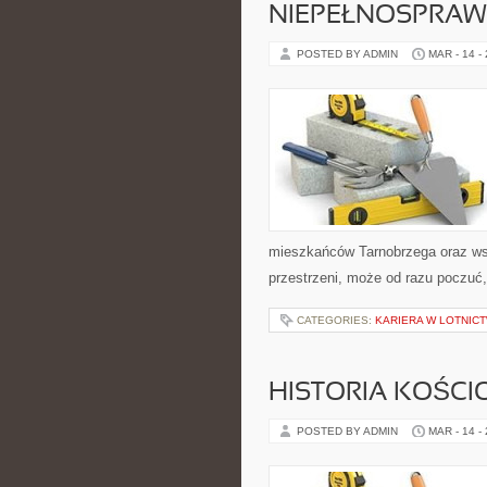
NIEPEŁNOSPRAW
POSTED BY ADMIN
MAR - 14 -
mieszkańców Tarnobrzega oraz wszy
przestrzeni, może od razu poczuć, 
CATEGORIES:
KARIERA W LOTNICT
HISTORIA KOŚCI
POSTED BY ADMIN
MAR - 14 -