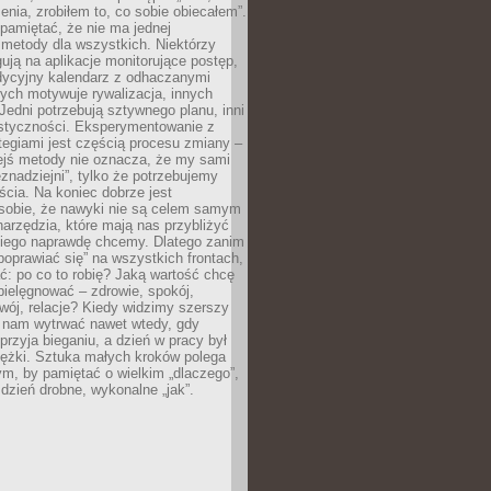
ia, zrobiłem to, co sobie obiecałem”.
pamiętać, że nie ma jednej
 metody dla wszystkich. Niektórzy
gują na aplikacje monitorujące postęp,
adycyjny kalendarz z odhaczanymi
ych motywuje rywalizacja, innych
Jedni potrzebują sztywnego planu, inni
astyczności. Eksperymentowanie z
tegiami jest częścią procesu zmiany –
iejś metody nie oznacza, że my sami
znadziejni”, tylko że potrzebujemy
ścia. Na koniec dobrze jest
sobie, że nawyki nie są celem samym
narzędzia, które mają nas przybliżyć
akiego naprawdę chcemy. Dlatego zanim
oprawiać się” na wszystkich frontach,
ć: po co to robię? Jaką wartość chcę
pielęgnować – zdrowie, spokój,
wój, relacje? Kiedy widzimy szerszy
j nam wytrwać nawet wtedy, gdy
przyja bieganiu, a dzień w pracy był
iężki. Sztuka małych kroków polega
ym, by pamiętać o wielkim „dlaczego”,
 dzień drobne, wykonalne „jak”.