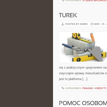
CATEGORIES:
STUDENTWPODROZ
TUREK
POSTED BY ADMIN
MAR - 15 -
się z praktycznym spojrzeniem na ż
zwyczajne sprawy mieszkańców ora
jest to platforma […]
CATEGORIES:
FINANSE I KREDYTY
POMOC OSOBOM