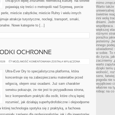
chcących lepiej zrozumieć niemiecką kulturę. Na stronie
mimo zmęczen
Warto także 
pojawiają się treści o metropolii nad Szprewą, porcie
uniwersalnej
 perle, mieście zabytków, mieście Ruhry i wielu innych
świetnie rea
inni wolą tr
muje atrakcje turystyczne, noclegi, transport, smaki,
dniami. Jedn
gionalne. Nowe kategorie to […]
współpraca. 
większej el
różnymi stra
porażka jak
jesteśmy „be
innego podej
uświadomić 
RODKI OCHRONNE
w sobie. To 
do życia, j
zaczniemy „p
IMPREGNATY
 2026
MOŻLIWOŚĆ KOMENTOWANIA
ZOSTAŁA WYŁĄCZONA
warto zapyta
I
ŚRODKI
dzięki temu 
OCHRONNE
Ultra-Ever Dry to specjalistyczna platforma, która
wolność, roz
sens, łatwie
koncentruje się na zabezpieczaniu materiałów przed
pogoda nie s
wilgocią, olejem oraz osadami. Już sam charakter
wyjątkowo c
właśnie na t
serwisu pokazuje, że nie jest to przypadkowa strona,
robiąc na co
lecz kompendium praktyki dla osób, które chcą lepiej
rozumieć, jak działają superhydrofobiczne i olejoodporne
 której technologia spotyka się z praktyką, a fachowa
ozumiały zarówno dla profesjonalistów, jak i dla inwestorów