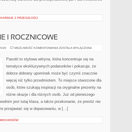
KAŃSKIE Z PRZESZŁOŚCI
E I ROCZNICOWE
PREZENTY
 2026
MOŻLIWOŚĆ KOMENTOWANIA
ZOSTAŁA WYŁĄCZONA
ŚLUBNE
I
ROCZNICOWE
Pasotti to stylowa witryna, która koncentruje się na
tematyce ekskluzywnych podarunków i pokazuje, że
dobrze dobrany upominek może być czymś znacznie
więcej niż tylko przedmiotem. To miejsce stworzone dla
osób, które szukają inspiracji na oryginalne prezenty na
różne okazje i dla różnych osób. Już od pierwszego
dnim jest tutaj klasa, a także przekonanie, że prestiż nie
e przejawiać się w dopasowaniu, w […]
SAMOCHODÓW