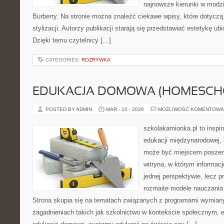
najnowsze kierunki w modzi
Burberry. Na stronie można znaleźć ciekawe wpisy, które dotycz
stylizacji. Autorzy publikacji starają się przedstawiać estetykę u
Dzięki temu czytelnicy […]
CATEGORIES:
ROZRYWKA
EDUKACJA DOMOWA (HOMESCH
POSTED BY ADMIN
MAR - 10 - 2026
MOŻLIWOŚĆ KOMENTOWA
szkolakamionka.pl to inspi
edukacji międzynarodowej, 
może być miejscem poszerz
witryna, w którym informacj
jednej perspektywie, lecz p
rozmaite modele nauczania
Strona skupia się na tematach związanych z programami wymiany
zagadnieniach takich jak szkolnictwo w kontekście społecznym, e