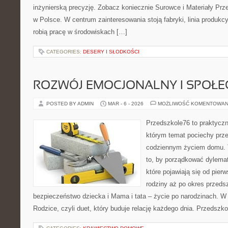
inżynierską precyzję. Zobacz koniecznie Surowce i Materiały Pr
w Polsce. W centrum zainteresowania stoją fabryki, linia produkcy
robią pracę w środowiskach […]
CATEGORIES:
DESERY I SŁODKOŚCI
ROZWÓJ EMOCJONALNY I SPOŁE
POSTED BY ADMIN
MAR - 6 - 2026
MOŻLIWOŚĆ KOMENTOWAN
Przedszkole76 to praktyczn
którym temat pociechy prze
codziennym życiem domu. T
to, by porządkować dylemat
które pojawiają się od pier
rodziny aż po okres przeds
bezpieczeństwo dziecka i Mama i tata – życie po narodzinach. W
Rodzice, czyli duet, który buduje relację każdego dnia. Przedszk