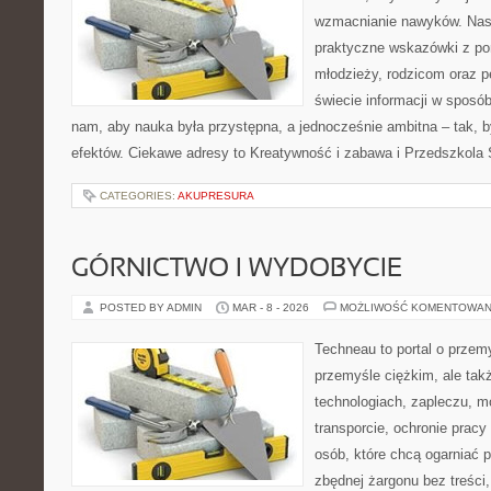
wzmacnianie nawyków. Nasz
praktyczne wskazówki z po
młodzieży, rodzicom oraz 
świecie informacji w sposó
nam, aby nauka była przystępna, a jednocześnie ambitna – tak, 
efektów. Ciekawe adresy to Kreatywność i zabawa i Przedszkola S
CATEGORIES:
AKUPRESURA
GÓRNICTWO I WYDOBYCIE
POSTED BY ADMIN
MAR - 8 - 2026
MOŻLIWOŚĆ KOMENTOWAN
Techneau to portal o przem
przemyśle ciężkim, ale tak
technologiach, zapleczu, m
transporcie, ochronie pracy
osób, które chcą ogarniać
zbędnej żargonu bez treści,