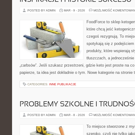
INSPIRACJE I HISTORIE SUKCESU
POSTED BY ADMIN
MAR - 9 - 2026
MOŻLIWOŚĆ KOMENTOWAN
FoodForce to sklep ketogen
które chcą jeść ketogeniczn
czegoś rezygnują. To miejs
spotykają się z podejście
produkty, które wspierają st
tłuszczach, a jednocześnie
„carbsów”. Jeśli szukasz przestrzeni, gdzie keto jest proste na co 
papierze, ta idea jest dokładnie o tym. Nowe kategorie na stronie
CATEGORIES:
INNE PUBLIKACJE
PROBLEMY SZKOLNE I TRUDNOŚ
POSTED BY ADMIN
MAR - 8 - 2026
MOŻLIWOŚĆ KOMENTOWAN
To miejsce stworzone z myś
szeroko, czyli nie tylko jak