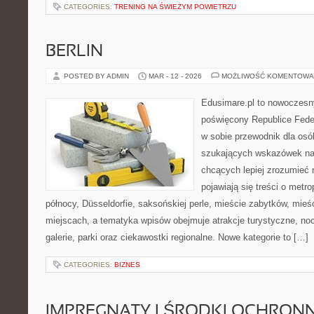
CATEGORIES:
TRENING NA ŚWIEŻYM POWIETRZU
BERLIN
POSTED BY ADMIN
MAR - 12 - 2026
MOŻLIWOŚĆ KOMENTOWA
Edusimare.pl to nowoczesny
poświęcony Republice Feder
w sobie przewodnik dla osó
szukających wskazówek na 
chcących lepiej zrozumieć n
pojawiają się treści o metro
północy, Düsseldorfie, saksońskiej perle, mieście zabytków, mieśc
miejscach, a tematyka wpisów obejmuje atrakcje turystyczne, nocl
galerie, parki oraz ciekawostki regionalne. Nowe kategorie to […]
CATEGORIES:
BIZNES
IMPREGNATY I ŚRODKI OCHRON