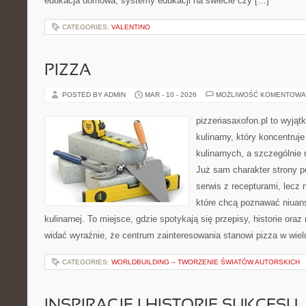
edukacja domowa, systemy edukacji na świecie czy […]
CATEGORIES:
VALENTINO
PIZZA
POSTED BY ADMIN
MAR - 10 - 2026
MOŻLIWOŚĆ KOMENTOWA
pizzeriasaxofon.pl to wyjąt
kulinarny, który koncentruje
kulinarnych, a szczególnie 
Już sam charakter strony po
serwis z recepturami, lecz 
które chcą poznawać niuans
kulinarnej. To miejsce, gdzie spotykają się przepisy, historie oraz 
widać wyraźnie, że centrum zainteresowania stanowi pizza w wiel
CATEGORIES:
WORLDBUILDING – TWORZENIE ŚWIATÓW AUTORSKICH