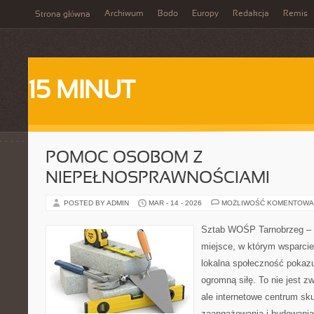
Archiwum
Bodo
Europy
Redakcja
Remis
Strona główna
15 MINUT
POMOC OSOBOM Z
NIEPEŁNOSPRAWNOŚCIAMI
POSTED BY ADMIN
MAR - 14 - 2026
MOŻLIWOŚĆ KOMENTOWA
Sztab WOŚP Tarnobrzeg – G
miejsce, w którym wsparcie
lokalna społeczność pokazu
ogromną siłę. To nie jest z
ale internetowe centrum sk
zaangażowania i budowania 