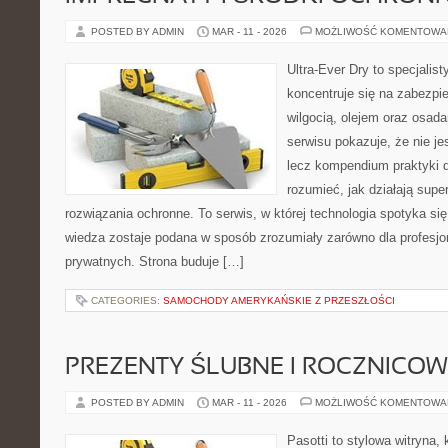
POSTED BY ADMIN
MAR - 11 - 2026
MOŻLIWOŚĆ KOMENTOWA
Ultra-Ever Dry to specjalist
koncentruje się na zabezpi
wilgocią, olejem oraz osad
serwisu pokazuje, że nie je
lecz kompendium praktyki dl
rozumieć, jak działają supe
rozwiązania ochronne. To serwis, w której technologia spotyka si
wiedza zostaje podana w sposób zrozumiały zarówno dla profesjona
prywatnych. Strona buduje […]
CATEGORIES:
SAMOCHODY AMERYKAŃSKIE Z PRZESZŁOŚCI
PREZENTY ŚLUBNE I ROCZNICOW
POSTED BY ADMIN
MAR - 11 - 2026
MOŻLIWOŚĆ KOMENTOWA
Pasotti to stylowa witryna, 