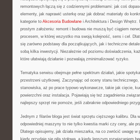
remontowych łączą się z codziennymi problemami: jak coś dopa
elementy, jak naprawić usterkę oraz jak dobrać materiały do konk
kategorie to
Akcesoria Budowlane
i Architektura i Design Wnętrz. 
prostym założeniu: remont i budowa nie muszą być ciągiem nerw
procesem, w której wszystko ma swoją kolejność, sens i cel. Dlat
się zarówno podstawy dla początkujących, jak i techniczne detale
sobą kilka inwestycji. Niezależnie od poziomu doświadczenia, każ
które ułatwiają działanie i pozwalają zminimalizować ryzyko.
Tematyka serwisu obejmuje pełne spektrum działań, jakie spotyk
przestrzeni użytkowej. Zaczynając od oceny stanu technicznego, 
stanowiska, aż po prace typowo wykonawcze, takie jak cięcie, k
powierzchni oraz instalacja. Pojawiają się też zagadnienia związ
najlepszy sprzęt nie pomoże, jeśli zabraknie odpowiedniego przy
Jednym z filarów bloga jest świat sprzętu cięższego kalibru. Dla 
odpowiedniej maszyny to nie tylko kwestia marki czy ceny, ale p
Dlatego opisujemy, jak działa mieszarka, na co zwrócić uwagę w 
kiedy przydaje się piła stołowa, a kiedy lepszym rozwiązaniem będ