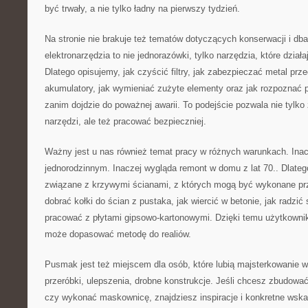
być trwały, a nie tylko ładny na pierwszy tydzień.
Na stronie nie brakuje też tematów dotyczących konserwacji i dba
elektronarzędzia to nie jednorazówki, tylko narzędzia, które działa
Dlatego opisujemy, jak czyścić filtry, jak zabezpieczać metal pr
akumulatory, jak wymieniać zużyte elementy oraz jak rozpoznać 
zanim dojdzie do poważnej awarii. To podejście pozwala nie tylk
narzędzi, ale też pracować bezpieczniej.
Ważny jest u nas również temat pracy w różnych warunkach. Inac
jednorodzinnym. Inaczej wygląda remont w domu z lat 70.. Dlate
związane z krzywymi ścianami, z których mogą być wykonane pr
dobrać kołki do ścian z pustaka, jak wiercić w betonie, jak radzić 
pracować z płytami gipsowo-kartonowymi. Dzięki temu użytkownik
może dopasować metodę do realiów.
Pusmak jest też miejscem dla osób, które lubią majsterkowanie w
przeróbki, ulepszenia, drobne konstrukcje. Jeśli chcesz zbudowa
czy wykonać maskownicę, znajdziesz inspiracje i konkretne wsk