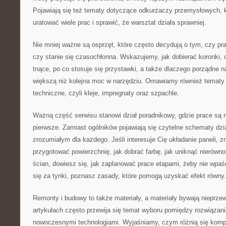
Pojawiają się też tematy dotyczące odkurzaczy przemysłowych, kt
uratować wiele prac i sprawić, że warsztat działa sprawniej.
Nie mniej ważne są osprzęt, które często decydują o tym, czy p
czy stanie się czasochłonna. Wskazujemy, jak dobierać koronki, 
tnące, po co stosuje się przystawki, a także dlaczego porządne na
większą niż kolejna moc w narzędziu. Omawiamy również tematy t
techniczne, czyli kleje, impregnaty oraz szpachle.
Ważną część serwisu stanowi dział poradnikowy, gdzie prace są 
pierwsze. Zamiast ogólników pojawiają się czytelne schematy dzi
zrozumiałym dla każdego. Jeśli interesuje Cię układanie paneli, 
przygotować powierzchnię, jak dobrać farbę, jak uniknąć nierównoś
ścian, dowiesz się, jak zaplanować prace etapami, żeby nie wpaść
się za tynki, poznasz zasady, które pomogą uzyskać efekt równy.
Remonty i budowy to także materiały, a materiały bywają nieprze
artykułach często przewija się temat wyboru pomiędzy rozwiązani
nowoczesnymi technologiami. Wyjaśniamy, czym różnią się kompo