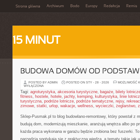
Archiwum
Bodo
Europy
Redakcja
Remis
Strona główna
15 MINUT
BUDOWA DOMÓW OD PODSTAW
POSTED BY ADMIN
POSTED ON STY - 28 - 2026
MOŻLIWOŚĆ 
WYŁĄCZONA
Tagi:
agroturystyka
,
akcesoria turystyczne
,
bagaże
,
bilety lotnicz
fitness
,
hostele
,
hotele
,
jachty
,
kemping
,
kulturystyka
,
linie lotnic
turystyczna
,
podróże lotnicze
,
podróże tematyczne
,
rejsy
,
rekreac
zimowe
,
statki
,
urlop
,
wakacje
,
wellness
,
wycieczki
,
żeglarstwo
,
z
Sklep-Pusmak.pl to blog budowlano-remontowy, który powstał z m
budują dom, modernizują mieszkanie, aranżują wnętrza albo po p
każda praca wykonana w garażu będzie zrobiona bez fuszerki. To
narzędzia spotykają się z praktyczną wiedzą, a tematy takie jak 