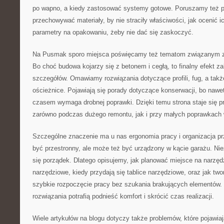
po wapno, a kiedy zastosować systemy gotowe. Poruszamy też p
przechowywać materiały, by nie straciły właściwości, jak ocenić i
parametry na opakowaniu, żeby nie dać się zaskoczyć.
Na Pusmak sporo miejsca poświęcamy też tematom związanym 
Bo choć budowa kojarzy się z betonem i cegłą, to finalny efekt z
szczegółów. Omawiamy rozwiązania dotyczące profili, fug, a takż
ościeżnice. Pojawiają się porady dotyczące konserwacji, bo nawet
czasem wymaga drobnej poprawki. Dzięki temu strona staje się 
zarówno podczas dużego remontu, jak i przy małych poprawkach
Szczególne znaczenie ma u nas ergonomia pracy i organizacja pr
być przestronny, ale może też być urządzony w kącie garażu. Nie
się porządek. Dlatego opisujemy, jak planować miejsce na narzędz
narzędziowe, kiedy przydają się tablice narzędziowe, oraz jak two
szybkie rozpoczęcie pracy bez szukania brakujących elementów.
rozwiązania potrafią podnieść komfort i skrócić czas realizacji.
Wiele artykułów na blogu dotyczy także problemów, które pojawiają 