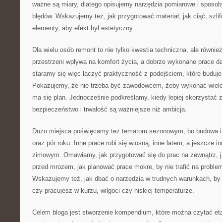
ważne są miary, dlatego opisujemy narzędzia pomiarowe i sposob
błędów. Wskazujemy też, jak przygotować materiał, jak ciąć, szlif
elementy, aby efekt był estetyczny.
Dla wielu osób remont to nie tylko kwestia techniczna, ale równi
przestrzeni wpływa na komfort życia, a dobrze wykonane prace da
staramy się więc łączyć praktyczność z podejściem, które buduje
Pokazujemy, że nie trzeba być zawodowcem, żeby wykonać wiele 
ma się plan. Jednocześnie podkreślamy, kiedy lepiej skorzystać
bezpieczeństwo i trwałość są ważniejsze niż ambicja.
Dużo miejsca poświęcamy też tematom sezonowym, bo budowa i
oraz pór roku. Inne prace robi się wiosną, inne latem, a jeszcze i
zimowym. Omawiamy, jak przygotować się do prac na zewnątrz, j
przed mrozem, jak planować prace mokre, by nie trafić na probl
Wskazujemy też, jak dbać o narzędzia w trudnych warunkach, by 
czy pracujesz w kurzu, wilgoci czy niskiej temperaturze.
Celem bloga jest stworzenie kompendium, które można czytać et