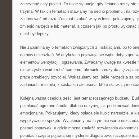
zatrzymać cały projekt. To takie sytuacje, gdy ściana kruszy się p
trzyma. W takich tematach stawiamy na sedno problemu i na rozwi
zastosować od razu. Zamiast szukać winy w losie, pokazujemy, ja
zmienić narzędzie lub materiał, a czasem jak po prostu wykonać p
efekt był lepszy.
Nie zapominamy o tematach związanych z instalacjami, bo to on
domów i mieszkań. W artykułach pojawiają się wątki dotyczące wo
elementów wentylacji i ogrzewania. Zwracamy uwagę na kwestie 
nie wszystko warto robić samemu, ale wiele rzeczy da się zaplan
prace przebiegły szybciej. Wskazujemy też, jakie narzędzia są pr
zadaniach: mierniki, zaciskarki i akcesoria, które ułatwiają montaż
Kolejną ważną częścią treści jest temat rozsądnego budżetu. Bu
pochłonąć ogromne środki, dlatego uczymy, jak podejmować decyz
emocjonalne. Pokazujemy, kiedy opłaca się kupić narzędzie, a k
wypożyczenie sprzętu. Wyjaśniamy, na czym nie warto oszczędzać
postaci poprawek, a gdzie można znaleźć rozwiązania ekonomiczn
poradach często pojawia się myślenie długofalowe: narzędzie ma 