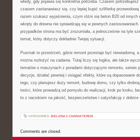
wtedy, gdy pojawia się konkretna potrzeba. Czasem potrzebujesz p
czasem zastanawiasz się, czy lepiej kupić szlifierkę przewodow
razem szukasz wyjaśnienia, czym różni się beton B20 od innych
wkręty do drewna nie sprawdzają się w pewnych zastosowaniach
przypadków strona ma być zrozumiała, a jednocześnie na tyle sz
temat, który dotyczy dokładnie Twojej sytuacji.
Pusmak to przestrzeń, gdzie remont przestaje być niewiadomą, a s
można rozłożyć na zadania. Tutaj liczy się logika, ale także wycz
tematów o maszynach z poradami dotyczącymi remontu, serwis
decyzje, działać pewniej i osiągać efekty, które są dopasowane d
tego, czy planujesz duży remont, budowę domu, czy tylko drobną
treści, które prowadzą od pomysłu do realizacji, krok po kroku, b
to z naciskiem na jakość, bezpieczeństwo i satysfakcję z dobrze
CATEGORIES:
BIELIZNA Z CHARAKTEREM
Comments are closed.