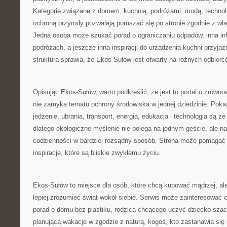
Kategorie związane z domem, kuchnią, podróżami, modą, technolo
ochroną przyrody pozwalają poruszać się po stronie zgodnie z wł
Jedna osoba może szukać porad o ograniczaniu odpadów, inna inf
podróżach, a jeszcze inna inspiracji do urządzenia kuchni przyja
struktura sprawia, że Ekos-Sułów jest otwarty na różnych odbiorc
Opisując Ekos-Sułów, warto podkreślić, że jest to portal o zrówn
nie zamyka tematu ochrony środowiska w jednej dziedzinie. Pokaz
jedzenie, ubrania, transport, energia, edukacja i technologia są 
dlatego ekologiczne myślenie nie polega na jednym geście, ale n
codzienności w bardziej rozsądny sposób. Strona może pomagać w
inspiracje, które są bliskie zwykłemu życiu.
Ekos-Sułów to miejsce dla osób, które chcą kupować mądrzej, ale
lepiej zrozumieć świat wokół siebie. Serwis może zainteresować 
porad o domu bez plastiku, rodzica chcącego uczyć dziecko szac
planującą wakacje w zgodzie z naturą, kogoś, kto zastanawia się