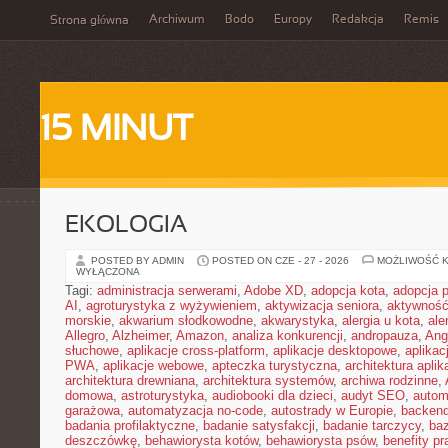
Archiwum
Bodo
Europy
Redakcja
Remis
Strona główna
15 MINUT
EKOLOGIA
POSTED BY ADMIN
POSTED ON CZE - 27 - 2026
MOŻLIWOŚĆ 
WYŁĄCZONA
Tagi:
administracja serwerami
,
Adobe XD
,
adopcja kota
,
adopcja 
AI
,
agroturystyka z wyżywieniem
,
aktywizacja seniora
,
aktywność
morskie
,
akwarium słodkowodne
,
akwarystyka
,
alergia u kota
,
ale
Allegro
,
Alzheimer
,
Amazon
,
analiza konkurencji
,
andropauza
,
Ang
słuchowe
,
aplikacje cross-platform
,
aplikacje desktopowe
,
aplikac
PWA
,
aplikacje webowe
,
apteczka turystyczna
,
architektura aplika
architektura drewniana
,
architektura systemów
,
archiwa rodzinne
,
domowa
,
astroturystyka
,
audiobooki dla dzieci
,
audyt SEO
,
autom
garażowa
,
automatyzacja no-code
,
autostrady w Europie
,
backen
badania profilaktyczne
,
badanie satysfakcji
,
badanie tarczycy
,
ba
deszczówkę
,
behawiorysta kotów
,
behawiorysta psów
,
benefity p