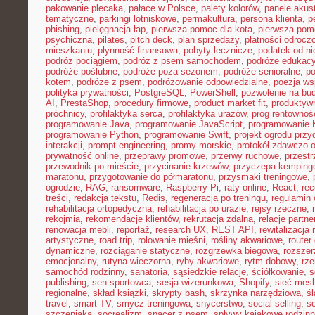
pakowanie plecaka
,
pałace w Polsce
,
palety kolorów
,
panele akus
tematyczne
,
parkingi lotniskowe
,
permakultura
,
persona klienta
,
p
phishing
,
pielęgnacja łap
,
pierwsza pomoc dla kota
,
pierwsza pom
psychiczna
,
pilates
,
pitch deck
,
plan sprzedaży
,
płatności odrocz
mieszkaniu
,
płynność finansowa
,
pobyty lecznicze
,
podatek od n
podróż pociągiem
,
podróż z psem samochodem
,
podróże edukacy
podróże poślubne
,
podróże poza sezonem
,
podróże senioralne
,
po
kotem
,
podróże z psem
,
podróżowanie odpowiedzialne
,
poezja ws
polityka prywatności
,
PostgreSQL
,
PowerShell
,
pozwolenie na bu
AI
,
PrestaShop
,
procedury firmowe
,
product market fit
,
produktyw
próchnicy
,
profilaktyka serca
,
profilaktyka urazów
,
próg rentownoś
programowanie Java
,
programowanie JavaScript
,
programowanie K
programowanie Python
,
programowanie Swift
,
projekt ogrodu pr
interakcji
,
prompt engineering
,
promy morskie
,
protokół zdawczo-o
prywatność online
,
przeprawy promowe
,
przerwy ruchowe
,
przestr
przewodnik po mieście
,
przycinanie krzewów
,
przyczepa kemping
maratonu
,
przygotowanie do półmaratonu
,
przysmaki treningowe
,
ogrodzie
,
RAG
,
ransomware
,
Raspberry Pi
,
raty online
,
React
,
rec
treści
,
redakcja tekstu
,
Redis
,
regeneracja po treningu
,
regulamin 
rehabilitacja ortopedyczna
,
rehabilitacja po urazie
,
rejsy rzeczne
,
rękojmia
,
rekomendacje klientów
,
rekrutacja zdalna
,
relacje partne
renowacja mebli
,
reportaż
,
research UX
,
REST API
,
rewitalizacja 
artystyczne
,
road trip
,
rolowanie mięśni
,
rośliny akwariowe
,
route
dynamiczne
,
rozciąganie statyczne
,
rozgrzewka biegowa
,
rozszer
emocjonalny
,
rutyna wieczorna
,
ryby akwariowe
,
rytm dobowy
,
rze
samochód rodzinny
,
sanatoria
,
sąsiedzkie relacje
,
ściółkowanie
,
s
publishing
,
sen sportowca
,
sesja wizerunkowa
,
Shopify
,
sieć mes
regionalne
,
skład książki
,
skrypty bash
,
skrzynka narzędziowa
,
ś
travel
,
smart TV
,
smycz treningowa
,
snycerstwo
,
social selling
,
so
szczeniaka
,
socrealizm
,
spacer z psem
,
spływy kajakowe rodzin