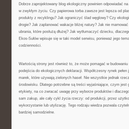
Dobrze zaprojektowany blog ekologiczny powinien odpowiadać na p
w zwykłym życiu. Czy papierowa torba zawsze jest lepsza od pl
produkty z recyklingu? Jak ograniczyć ślad węglowy? Czy ekolog
drogie? Jak zaplanować wakacje bliżej natury? Jak nie marnować
ubrania, które posłużą dłużej? Jak wytłumaczyć dziecku, dlacze
Ekos-Sułów wpisuje się w taki model serwisu, ponieważ jego tema
codzienności.
Wartością strony jest również to, że może pomagać w budowaniu 
podejścia do ekologicznych deklaracji. Współczesny rynek pełen j
marek, które używają zielonych haseł. Nie wszystkie jednak rzec
środowisku. Dlatego potrzebne są treści wyjaśniające, czym jest 
etykiety, na co zwracać uwagę przy wyborze produktów i dlaczeg
sam zakup, ale cały cykl życia rzeczy: od produkcji, przez użyt
wykorzystanie lub utylizację. Tego rodzaju wiedza pozwala czyt
bardziej samodzielne.