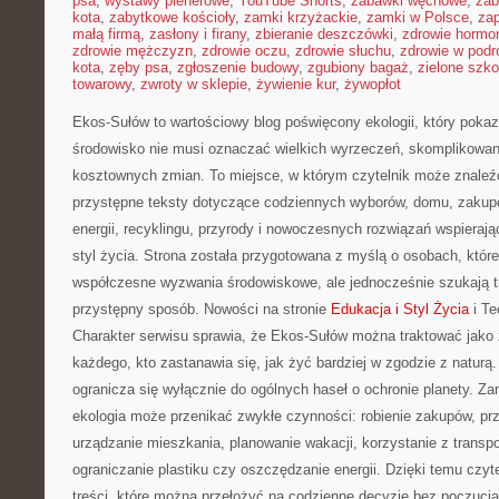
psa
,
wystawy plenerowe
,
YouTube Shorts
,
zabawki węchowe
,
zab
kota
,
zabytkowe kościoły
,
zamki krzyżackie
,
zamki w Polsce
,
za
małą firmą
,
zasłony i firany
,
zbieranie deszczówki
,
zdrowie hormo
zdrowie mężczyzn
,
zdrowie oczu
,
zdrowie słuchu
,
zdrowie w podr
kota
,
zęby psa
,
zgłoszenie budowy
,
zgubiony bagaż
,
zielone szko
towarowy
,
zwroty w sklepie
,
żywienie kur
,
żywopłot
Ekos-Sułów to wartościowy blog poświęcony ekologii, który pokaz
środowisko nie musi oznaczać wielkich wyrzeczeń, skomplikowan
kosztownych zmian. To miejsce, w którym czytelnik może znaleźć 
przystępne teksty dotyczące codziennych wyborów, domu, zakupó
energii, recyklingu, przyrody i nowoczesnych rozwiązań wspierają
styl życia. Strona została przygotowana z myślą o osobach, któr
współczesne wyzwania środowiskowe, ale jednocześnie szukają t
przystępny sposób. Nowości na stronie
Edukacja i Styl Życia
i Te
Charakter serwisu sprawia, że Ekos-Sułów można traktować jako 
każdego, kto zastanawia się, jak żyć bardziej w zgodzie z naturą. 
ogranicza się wyłącznie do ogólnych haseł o ochronie planety. Za
ekologia może przenikać zwykłe czynności: robienie zakupów, pr
urządzanie mieszkania, planowanie wakacji, korzystanie z transpo
ograniczanie plastiku czy oszczędzanie energii. Dzięki temu czyt
treści, które można przełożyć na codzienne decyzje bez poczucia