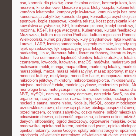
psa
,
karmnik dla ptaków
,
kasa fiskalna online
,
kastracja kota
,
kas
morzem
,
kino domowe
,
kleszcze u psa
,
kluby książki
,
kolonie let
komórka lokatorska
,
kompozycje kwiatowe
,
komunikacja bez prz
konserwacja zabytków
,
konsole do gier
,
konsultacja psychologicz
sportowe
,
kopie zapasowe
,
korekta tekstu
,
koszt pozyskania klie
kowalstwo artystyczne
,
KPI
,
kreatywne pisanie
,
kredyt obrotowy
,
rodzinna
,
KSeF
,
księga wieczysta
,
Kubernetes
,
kultura feedbacku
Mazowsza
,
kultura regionalna Podhala
,
kultura regionalna Pomorz
Wielkopolski
,
kurnik przydomowy
,
kury przydomowe
,
łąka kwietna
Laravel
,
LARP
,
leasing samochodu
,
legendy miejskie
,
legendy reg
lejek sprzedażowy
,
lęk separacyjny psa
,
lekcje muzealne
,
licencj
marketing
,
Linux
,
literatura faktu
,
literatura fantasy
,
literatura krym
fiction
,
live commerce
,
lojalność klientów
,
lokalne atrakcje
,
lokal
czarterowe
,
low-code
,
lutowanie
,
macOS
,
majówka
,
malarstwo pol
malowanie mebli
,
manga
,
mapa offline
,
marketing lokalny
,
marketi
marszobiegi
,
marża
,
masaż relaksacyjny
,
masaż sportowy
,
maty 
mecenat kultury
,
medytacja
,
menedżer haseł
,
menopauza
,
miesz
mikrobiom jelitowy
,
mikrofony
,
mikroprzedsiębiorca
,
mikroserwisy
miejsca
,
mobilność ciała
,
modele językowe
,
modernizm polski
,
M
morfologia krwi
,
motoryzacja miejska
,
murale miejskie
,
muzea dla
MVP
,
MySQL
,
naming
,
naprawy domowe
,
narzędzia SaaS
,
nauka
organizmu
,
nawyki poranne
,
nazwa firmy
,
newsletter
,
noclegi pet f
noclegi z sauną
,
nocne niebo
,
Node.js
,
NoSQL
,
obozy młodzieżo
przeciwkleszczowa
,
obserwacja ptaków
,
obsługa posprzedażowa
przed mrozem
,
ochrona zabytków
,
oczko wodne
,
odbiór mieszkan
odnawianie drewna
,
odporność organizmu
,
odprawa online
,
odzież
danych
,
offboarding
,
ogród deszczowy
,
ogrzewanie miejskie
,
okła
pracownika
,
opieka nad kotem
,
opieka nad psem
,
opieka okołopo
opiekun rodzinny
,
opinie Google
,
opłaty administracyjne
,
opóźnion
ortodoncja
,
oświetlenie nastrojowe
,
oświetlenie studyjne
,
oszczęd