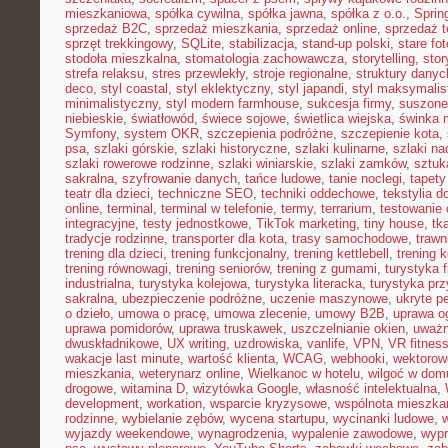
mieszkaniowa
,
spółka cywilna
,
spółka jawna
,
spółka z o.o.
,
Sprin
sprzedaż B2C
,
sprzedaż mieszkania
,
sprzedaż online
,
sprzedaż t
sprzęt trekkingowy
,
SQLite
,
stabilizacja
,
stand-up polski
,
stare fot
stodoła mieszkalna
,
stomatologia zachowawcza
,
storytelling
,
stor
strefa relaksu
,
stres przewlekły
,
stroje regionalne
,
struktury danyc
deco
,
styl coastal
,
styl eklektyczny
,
styl japandi
,
styl maksymalis
minimalistyczny
,
styl modern farmhouse
,
sukcesja firmy
,
suszone
niebieskie
,
światłowód
,
świece sojowe
,
świetlica wiejska
,
świnka 
Symfony
,
system OKR
,
szczepienia podróżne
,
szczepienie kota
,
psa
,
szlaki górskie
,
szlaki historyczne
,
szlaki kulinarne
,
szlaki n
szlaki rowerowe rodzinne
,
szlaki winiarskie
,
szlaki zamków
,
sztuk
sakralna
,
szyfrowanie danych
,
tańce ludowe
,
tanie noclegi
,
tapety
teatr dla dzieci
,
techniczne SEO
,
techniki oddechowe
,
tekstylia 
online
,
terminal
,
terminal w telefonie
,
termy
,
terrarium
,
testowanie
integracyjne
,
testy jednostkowe
,
TikTok marketing
,
tiny house
,
tk
tradycje rodzinne
,
transporter dla kota
,
trasy samochodowe
,
trawn
trening dla dzieci
,
trening funkcjonalny
,
trening kettlebell
,
trening k
trening równowagi
,
trening seniorów
,
trening z gumami
,
turystyka 
industrialna
,
turystyka kolejowa
,
turystyka literacka
,
turystyka prz
sakralna
,
ubezpieczenie podróżne
,
uczenie maszynowe
,
ukryte pe
o dzieło
,
umowa o pracę
,
umowa zlecenie
,
umowy B2B
,
uprawa o
uprawa pomidorów
,
uprawa truskawek
,
uszczelnianie okien
,
uważ
dwuskładnikowe
,
UX writing
,
uzdrowiska
,
vanlife
,
VPN
,
VR fitnes
wakacje last minute
,
wartość klienta
,
WCAG
,
webhooki
,
wektorow
mieszkania
,
weterynarz online
,
Wielkanoc w hotelu
,
wilgoć w dom
drogowe
,
witamina D
,
wizytówka Google
,
własność intelektualna
,
development
,
workation
,
wsparcie kryzysowe
,
wspólnota mieszka
rodzinne
,
wybielanie zębów
,
wycena startupu
,
wycinanki ludowe
,
wyjazdy weekendowe
,
wynagrodzenia
,
wypalenie zawodowe
,
wypr