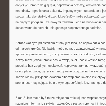
dotyczyć ubrań z drugiej ręki, naprawiania odzieży, wybierania na
materiałów, ograniczania zakupów impulsywnych, sprawdzania jak
rzeczy tak, aby służyły dłużej. Ekos-Sułów może pokazywać, że 
na ciągłym podążaniu za nowymi trendami, lecz na budowaniu gard
dopasowana do potrzeb i nie generuje niepotrzebnego nadmiaru.
Bardzo ważnym przesłaniem strony jest idea, że odpowiedzialno
od małych kroków. Nie każdy może od razu zainwestować w nowo
sposób ogrzewania domu, zrezygnować z samochodu czy całkowic
Każdy może jednak zrobić coś w swojej skali: nosić własną torbę
produkty bez zbędnych opakowań, naprawiać zamiast wyrzucać, p
oszczędzać wodę, wyłączać nieużywane urządzenia, korzystać z 
sadzić rośliny przyjazne owadom albo wspierać lokalne inicjatywy.
strona jest motywująca, bo nie wymaga perfekcji, lecz zachęca d
Ekos-Sułów może być także miejscem refleksji nad współczesny
nadmiaru informacji, szybkich zakupów, częstych promocji i nieu