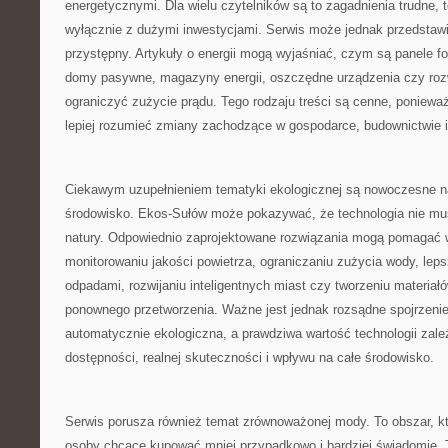
energetycznymi. Dla wielu czytelników są to zagadnienia trudne, 
wyłącznie z dużymi inwestycjami. Serwis może jednak przedstawi
przystępny. Artykuły o energii mogą wyjaśniać, czym są panele fo
domy pasywne, magazyny energii, oszczędne urządzenia czy ro
ograniczyć zużycie prądu. Tego rodzaju treści są cenne, poniewa
lepiej rozumieć zmiany zachodzące w gospodarce, budownictwie
Ciekawym uzupełnieniem tematyki ekologicznej są nowoczesne n
środowisko. Ekos-Sułów może pokazywać, że technologia nie mu
natury. Odpowiednio zaprojektowane rozwiązania mogą pomagać
monitorowaniu jakości powietrza, ograniczaniu zużycia wody, le
odpadami, rozwijaniu inteligentnych miast czy tworzeniu materiał
ponownego przetworzenia. Ważne jest jednak rozsądne spojrzenie
automatycznie ekologiczna, a prawdziwa wartość technologii zależy
dostępności, realnej skuteczności i wpływu na całe środowisko.
Serwis porusza również temat zrównoważonej mody. To obszar, któ
osoby chcące kupować mniej przypadkowo i bardziej świadomie. 