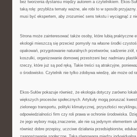
bez tworzenia dystansu między autorem a czytelnikiem. Ekos-Su
taką rolę: przybliża tematy ważne, ale robi to w sposób przyjazny
musi być ekspertem, aby zrozumieć sens tekstu i wyciągnąć z nie
Strona może zainteresować także osoby, które lubią praktyczne
ekologii mieszczą się przecież pomysły na własne środki czysto
opakowań, przygotowanie naturalnych przetworów, sadzenie ziół, ro
koszulki, organizowanie domowej przestrzeni bez nadmiaru plastik
rzeczy, które już są pod ręką. Takie treści są atrakcyjne, poniew
o środowisko. Czytelnik nie tylko zdobywa wiedzę, ale może od ra
Ekos-Sułów pokazuje również, że ekologia dotyczy zarówno lokaln
większych procesów społecznych. Artykuły mogą poruszać kwest
zielonego transportu, polityki klimatycznej, przyszłości recykli
odpowiedzialności firm czy roli prawa w ochronie środowiska. Dzi
że jego wybory mają znaczenie, ale nie są jedynym elementem uk
również dobre przepisy, uczciwe działania przedsiębiorstw, edukacj
zaangażowanie społeczne. Taka równowaga między indywidualną 