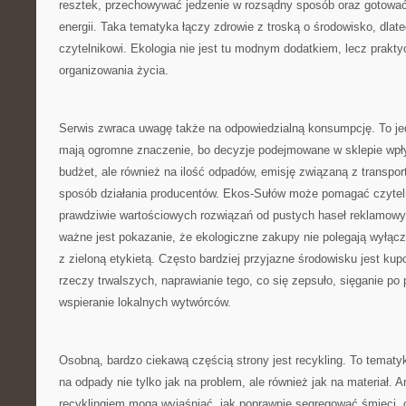
resztek, przechowywać jedzenie w rozsądny sposób oraz gotować
energii. Taka tematyka łączy zdrowie z troską o środowisko, dlat
czytelnikowi. Ekologia nie jest tu modnym dodatkiem, lecz pra
organizowania życia.
Serwis zwraca uwagę także na odpowiedzialną konsumpcję. To jed
mają ogromne znaczenie, bo decyzje podejmowane w sklepie wpł
budżet, ale również na ilość odpadów, emisję związaną z transpor
sposób działania producentów. Ekos-Sułów może pomagać czytel
prawdziwie wartościowych rozwiązań od pustych haseł reklamowy
ważne jest pokazanie, że ekologiczne zakupy nie polegają wyłącz
z zieloną etykietą. Często bardziej przyjazne środowisku jest kup
rzeczy trwalszych, naprawianie tego, co się zepsuło, sięganie po p
wspieranie lokalnych wytwórców.
Osobną, bardzo ciekawą częścią strony jest recykling. To tematy
na odpady nie tylko jak na problem, ale również jak na materiał. 
recyklingiem mogą wyjaśniać, jak poprawnie segregować śmieci, 