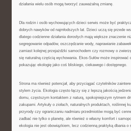
działania wielu osób mogą tworzyć zauważalną zmianę.
Dla rodzin i osób wychowujących dzieci serwis może być praktyc
dobrych nawyków od najmłodszych lat. Dzieci uczą się przede w
dlatego codzienne działania dorosłych mają większe znaczenie n
segregowanie odpadów, oszczędzanie wody, naprawianie zabawek
zamiast kolejnej przejażdżki samochodem czy rozmowy o zwierzę
się naturalną częścią wychowania. Ekos-Sułów może inspirować d
pokazując ekologię jako coś bliskiego, ciekawego i dostępnego.
Strona ma również potencjał, aby przyciągać czytelników zainte
stylem życia. Ekologia często łączy się z lepszą jakością jedzeni
domu, częstszym kontaktem z naturą, spokojniejszym rytmem dni
zakupami. Artykuły o ziołach, naturalnych produktach, roślinnej ku
przyrody czy ograniczaniu nadmiaru przedmiotów mogą być cenne
zadbać nie tylko o planetę, ale również o własny komfort i samop
ekologia nie jest obowiązkiem, lecz codzienną praktyką dbania o s