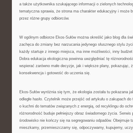
a także użytkownika szukającego informacji o zielonych technolo
tematyczna sprawia, że strona ma charakter edukacyjny i może b
przez różne grupy odbiorców.
W ogólnym odbiorze Ekos-Sułów można określić jako blog dla św
zachęca do zmiany bez narzucania jedynego słusznego stylu życ
każdy startuje z innego miejsca, ma inne możliwości, inny budżet
Dobra edukacja ekologiczna powinna uwzględniać tę różnorodnoś
wspierać zarówno małe decyzje, jak i większe plany, pokazując, że
konsekwencja i gotowość do uczenia się.
Ekos-Sułów wyróżnia się tym, że ekologia została tu pokazana ja
odległe hasło. Czytelnik może przejść od artykułu o zakupach do 
o kuchni do tematów związanych z energią, od recyklingu do ochr
różnorodność buduje pełniejszy obraz świadomego życia. Serwis 
środowisko nie kończy się na segregowaniu odpadów. Obejmuje ta
mieszkamy, przemieszczamy się, odpoczywamy, kupujemy, uczym