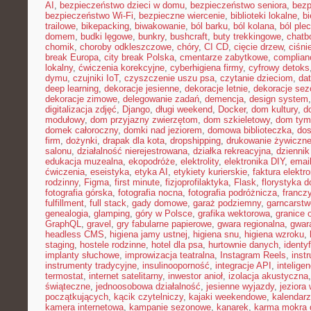
AI
,
bezpieczeństwo dzieci w domu
,
bezpieczeństwo seniora
,
bezp
bezpieczeństwo Wi-Fi
,
bezpieczne wiercenie
,
biblioteki lokalne
,
bi
trailowe
,
bikepacking
,
biwakowanie
,
ból barku
,
ból kolana
,
ból ple
domem
,
budki lęgowe
,
bunkry
,
bushcraft
,
buty trekkingowe
,
chatb
chomik
,
choroby odkleszczowe
,
chóry
,
CI CD
,
cięcie drzew
,
ciśni
break Europa
,
city break Polska
,
cmentarze zabytkowe
,
complian
lokalny
,
ćwiczenia korekcyjne
,
cyberhigiena firmy
,
cyfrowy detoks
dymu
,
czujniki IoT
,
czyszczenie uszu psa
,
czytanie dzieciom
,
dat
deep learning
,
dekoracje jesienne
,
dekoracje letnie
,
dekoracje se
dekoracje zimowe
,
delegowanie zadań
,
demencja
,
design system
digitalizacja zdjęć
,
Django
,
długi weekend
,
Docker
,
dom kultury
,
d
modułowy
,
dom przyjazny zwierzętom
,
dom szkieletowy
,
dom tym
domek całoroczny
,
domki nad jeziorem
,
domowa biblioteczka
,
dos
firm
,
dożynki
,
drapak dla kota
,
dropshipping
,
drukowanie żywiczn
salonu
,
działalność nierejestrowana
,
działka rekreacyjna
,
dziennik
edukacja muzealna
,
ekopodróże
,
elektrolity
,
elektronika DIY
,
emai
ćwiczenia
,
eseistyka
,
etyka AI
,
etykiety kurierskie
,
faktura elektr
rodzinny
,
Figma
,
first minute
,
fizjoprofilaktyka
,
Flask
,
florystyka 
fotografia górska
,
fotografia nocna
,
fotografia podróżnicza
,
francz
fulfillment
,
full stack
,
gady domowe
,
garaż podziemny
,
garncarstw
genealogia
,
glamping
,
góry w Polsce
,
grafika wektorowa
,
granice 
GraphQL
,
gravel
,
gry fabularne papierowe
,
gwara regionalna
,
gwar
headless CMS
,
higiena jamy ustnej
,
higiena snu
,
higiena wzroku
,
staging
,
hostele rodzinne
,
hotel dla psa
,
hurtownie danych
,
identy
implanty słuchowe
,
improwizacja teatralna
,
Instagram Reels
,
inst
instrumenty tradycyjne
,
insulinooporność
,
integracje API
,
intelige
termostat
,
internet satelitarny
,
inwestor anioł
,
izolacja akustyczna
świąteczne
,
jednoosobowa działalność
,
jesienne wyjazdy
,
jeziora
początkujących
,
kącik czytelniczy
,
kajaki weekendowe
,
kalendarz
kamera internetowa
,
kampanie sezonowe
,
kanarek
,
karma mokra d