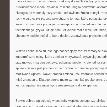
Ekos-Sułów może być również ciekawy dla osób śledzących nowe k
Zrównoważona moda, żywność roślinna, mięso hodowane laboratory
ekologiczne materiały przyszłości, odnawialne źródła energii, tra
technologie oczyszczania powietrza to tematy, które pokazują, ja
świat. Strona może pomagać w oswajaniu tych zagadnień, tłumac
technicznego języka. Dzięki temu czytelnik może lepiej rozumieć,
obecne w codzienności, a które dopiero zapowiadają przyszłe zmi
Ważną cechą serwisu jest jego zachęcający ton. W tematyce eko
katastroficzne opisy, które zamiast motywować, wywołują bezra
przyjmować inną perspektywę: pokazuje problemy, ale jednocześn
sposób pisania jest potrzebny, bo czytelnicy częściej podejmują d
możliwość wpływu. Nawet drobna zmiana, jeśli zostanie powtórzo
mieć znaczenie. Dlatego strona może wzmacniać przekonanie, ż
jest osiągalna i nie musi być zarezerwowana dla ekspertów.
Serwis dobrze wpisuje się w potrzeby współczesnego czytelnika, 
praktycznych, a jednocześnie chce mieć dostęp do szerszej bazy