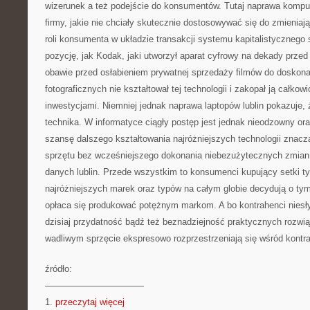
wizerunek a też podejście do konsumentów. Tutaj naprawa komput
firmy, jakie nie chciały skutecznie dostosowywać się do zmieniaj
roli konsumenta w układzie transakcji systemu kapitalistycznego 
pozycję, jak Kodak, jaki utworzył aparat cyfrowy na dekady przed 
obawie przed osłabieniem prywatnej sprzedaży filmów do doskon
fotograficznych nie kształtował tej technologii i zakopał ją całko
inwestycjami. Niemniej jednak naprawa laptopów lublin pokazuje, ż
technika. W informatyce ciągły postęp jest jednak nieodzowny or
szansę dalszego kształtowania najróżniejszych technologii znac
sprzętu bez wcześniejszego dokonania niebezużytecznych zmia
danych lublin. Przede wszystkim to konsumenci kupujący setki t
najróżniejszych marek oraz typów na całym globie decydują o ty
opłaca się produkować potężnym markom. A bo kontrahenci niesł
dzisiaj przydatność bądź też beznadziejność praktycznych rozwią
wadliwym sprzęcie ekspresowo rozprzestrzeniają się wśród kontr
źródło:
———————————
1.
przeczytaj więcej