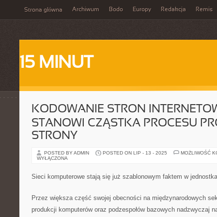
Archiwum
Bodo
Europy
Redakcja
Remis
Strona główna
15 MINUT
KODOWANIE STRON INTERNETO
STANOWI CZĄSTKA PROCESU P
STRONY
POSTED BY ADMIN
POSTED ON LIP - 13 - 2025
MOŻLIWOŚĆ 
WYŁĄCZONA
Sieci komputerowe stają się już szablonowym faktem w jednostk
Przez większa część swojej obecności na międzynarodowych sekt
produkcji komputerów oraz podzespołów bazowych nadzwyczaj na 