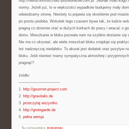
http://nieruchomosci-bez-posrednikow.com.pl. Jednak mało kogo s
normy. Jeżeli już, to w większości wypadków budujemy mały do
odwiedzamy stronę. Niestety tu pojawia się określenie pod miast
po prostu podoba. Wskutek tego czasami bywa tak, że ludzie wol
pragną co dziennie stać w dużych korkach do pracy i wracać o go
domu. Mieszkanie w bloku pozwala nam na szybkie dostanie się d
Nie ma co ukrywać, ale wiele mieszkań bloku znajduje się prak
też nadzwyczaj niedaleko. To akurat jest dodatek oraz pozytyw 
bloku. Jeśli również mamy sympatyczna atmosferę i przyjemnych
pragnąć?
źródło:
———————————
1.
http://gourmet-project.com
2.
http://gravitalis.de
3.
przeczytaj wszystko
4.
http://grotegarde.de
5.
pełna wersja
CATEGORIES:
ROBDRINKI