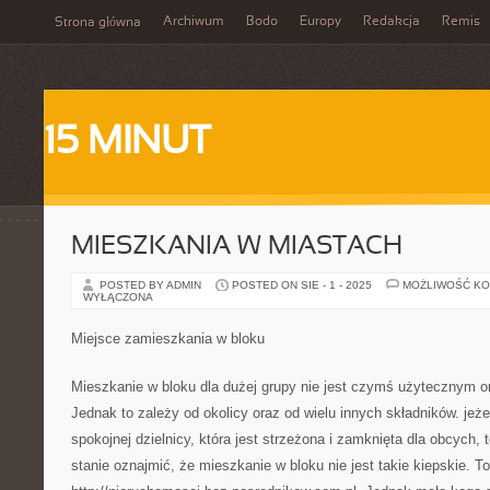
Archiwum
Bodo
Europy
Redakcja
Remis
Strona główna
15 MINUT
MIESZKANIA W MIASTACH
POSTED BY ADMIN
POSTED ON SIE - 1 - 2025
MOŻLIWOŚĆ K
WYŁĄCZONA
Miejsce zamieszkania w bloku
Mieszkanie w bloku dla dużej grupy nie jest czymś użytecznym 
Jednak to zależy od okolicy oraz od wielu innych składników. jeże
spokojnej dzielnicy, która jest strzeżona i zamknięta dla obcych,
stanie oznajmić, że mieszkanie w bloku nie jest takie kiepskie. T