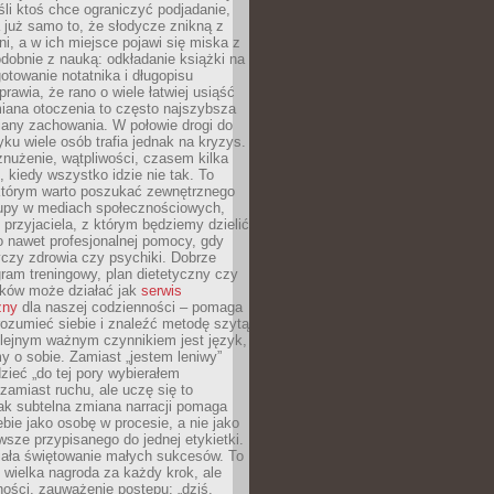
li ktoś chce ograniczyć podjadanie,
a już samo to, że słodycze znikną z
ni, a w ich miejsce pojawi się miska z
obnie z nauką: odkładanie książki na
gotowanie notatnika i długopisu
rawia, że rano o wiele łatwiej usiąść
iana otoczenia to często najszybsza
iany zachowania. W połowie drogi do
u wiele osób trafia jednak na kryzys.
znużenie, wątpliwości, czasem kilka
, kiedy wszystko idzie nie tak. To
tórym warto poszukać zewnętrznego
rupy w mediach społecznościowych,
, przyjaciela, z którym będziemy dzielić
o nawet profesjonalnej pomocy, gdy
czy zdrowia czy psychiki. Dobrze
ram treningowy, plan dietetyczny czy
yków może działać jak
serwis
zny
dla naszej codzienności – pomaga
rozumieć siebie i znaleźć metodę szytą
olejnym ważnym czynnikiem jest język,
 o sobie. Zamiast „jestem leniwy”
zieć „do tej pory wybierałem
amiast ruchu, ale uczę się to
ak subtelna zmiana narracji pomaga
bie jako osobę w procesie, a nie jako
sze przypisanego do jednej etykietki.
iała świętowanie małych sukcesów. To
 wielka nagroda za każdy krok, ale
ości, zauważenie postępu: „dziś,