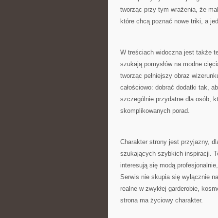
tworząc przy tym wrażenia, że ma
które chcą poznać nowe triki, a j
W treściach widoczna jest także 
szukają pomysłów na modne cięcia
tworząc pełniejszy obraz wizerunk
całościowo: dobrać dodatki tak, 
szczególnie przydatne dla osób, k
skomplikowanych porad.
Charakter strony jest przyjazny, d
szukających szybkich inspiracji. 
interesują się modą profesjonalnie,
Serwis nie skupia się wyłącznie 
realne w zwykłej garderobie, kosm
strona ma życiowy charakter.