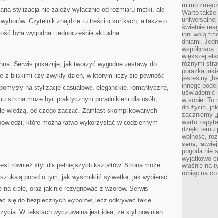
mimo zmęczen
dana stylizacja nie zależy wyłącznie od rozmiaru metki, ale
Warto także 
uniwersalnej
borów. Czytelnik znajdzie tu treści o kurtkach, a także o
świetnie rea
ałość była wygodna i jednocześnie aktualna.
inni wolą tr
dniami. Jedn
współpraca. 
większej el
różnymi stra
nna. Serwis pokazuje, jak tworzyć wygodne zestawy do
porażka jak
ie z bliskimi czy zwykły dzień, w którym liczy się pewność
jesteśmy „be
innego podej
ę pomysły na stylizacje casualowe, eleganckie, romantyczne,
uświadomić 
mu strona może być praktycznym poradnikiem dla osób,
w sobie. To 
do życia, j
e nie wiedzą, od czego zacząć. Zamiast skomplikowanych
zaczniemy „p
warto zapyta
odpowiedzi, które można łatwo wykorzystać w codziennym
dzięki temu 
wolność, roz
sens, łatwie
pogoda nie s
wyjątkowo c
 również styl dla pełniejszych kształtów. Strona może
właśnie na t
robiąc na co
 szukają porad o tym, jak wysmuklić sylwetkę, jak wybierać
ię na ciele, oraz jak nie rezygnować z wzorów. Serwis
zać się do bezpiecznych wyborów, lecz odkrywać takie
 życia. W tekstach wyczuwalna jest idea, że styl powinien