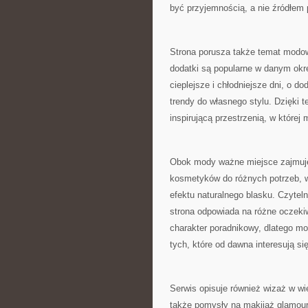
być przyjemnością, a nie źródłem 
Strona porusza także temat modow
dodatki są popularne w danym okres
cieplejsze i chłodniejsze dni, o d
trendy do własnego stylu. Dzięki t
inspirującą przestrzenią, w której 
Obok mody ważne miejsce zajmuje p
kosmetyków do różnych potrzeb, w
efektu naturalnego blasku. Czytelni
strona odpowiada na różne oczeki
charakter poradnikowy, dlatego m
tych, które od dawna interesują s
Serwis opisuje również wizaż w wi
także pomysły na makijaż glamour. 