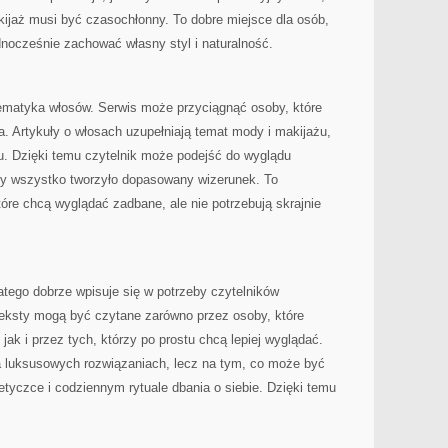
kijaż musi być czasochłonny. To dobre miejsce dla osób,
ednocześnie zachować własny styl i naturalność.
tematyka włosów. Serwis może przyciągnąć osoby, które
. Artykuły o włosach uzupełniają temat mody i makijażu,
u. Dzięki temu czytelnik może podejść do wyglądu
aby wszystko tworzyło dopasowany wizerunek. To
tóre chcą wyglądać zadbane, ale nie potrzebują skrajnie
latego dobrze wpisuje się w potrzeby czytelników
Teksty mogą być czytane zarówno przez osoby, które
 jak i przez tych, którzy po prostu chcą lepiej wyglądać.
na luksusowych rozwiązaniach, lecz na tym, co może być
etyczce i codziennym rytuale dbania o siebie. Dzięki temu