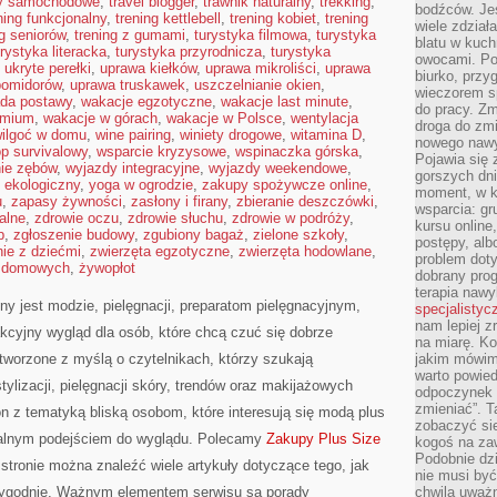
sy samochodowe
,
travel blogger
,
trawnik naturalny
,
trekking
,
bodźców. Jeś
ning funkcjonalny
,
trening kettlebell
,
trening kobiet
,
trening
wiele zdział
ng seniorów
,
trening z gumami
,
turystyka filmowa
,
turystyka
blatu w kuch
urystyka literacka
,
turystyka przyrodnicza
,
turystyka
owocami. Pod
,
ukryte perełki
,
uprawa kiełków
,
uprawa mikroliści
,
uprawa
biurko, przy
pomidorów
,
uprawa truskawek
,
uszczelnianie okien
,
wieczorem sp
da postawy
,
wakacje egzotyczne
,
wakacje last minute
,
do pracy. Zm
emium
,
wakacje w górach
,
wakacje w Polsce
,
wentylacja
droga do zm
ilgoć w domu
,
wine pairing
,
winiety drogowe
,
witamina D
,
nowego nawyk
p survivalowy
,
wsparcie kryzysowe
,
wspinaczka górska
,
Pojawia się 
nie zębów
,
wyjazdy integracyjne
,
wyjazdy weekendowe
,
gorszych dni
ekologiczny
,
yoga w ogrodzie
,
zakupy spożywcze online
,
moment, w k
u
,
zapasy żywności
,
zasłony i firany
,
zbieranie deszczówki
,
wsparcia: g
alne
,
zdrowie oczu
,
zdrowie słuchu
,
zdrowie w podróży
,
kursu online
p
,
zgłoszenie budowy
,
zgubiony bagaż
,
zielone szkoły
,
postępy, alb
ie z dziećmi
,
zwierzęta egzotyczne
,
zwierzęta hodowlane
,
problem doty
t domowych
,
żywopłot
dobrany prog
terapia naw
 jest modzie, pielęgnacji, preparatom pielęgnacyjnym,
specjalistyc
nam lepiej z
kcyjny wygląd dla osób, które chcą czuć się dobrze
na miarę. K
stworzone z myślą o czytelnikach, którzy szukają
jakim mówimy
warto powied
ylizacji, pielęgnacji skóry, trendów oraz makijażowych
odpoczynek z
zmieniać”. T
ton z tematyką bliską osobom, które interesują się modą plus
zobaczyć sie
dualnym podejściem do wyglądu. Polecamy
Zakupy Plus Size
kogoś na zaw
Podobnie dz
stronie można znaleźć wiele artykuły dotyczące tego, jak
nie musi być
 wygodnie. Ważnym elementem serwisu są porady
chwila uważn