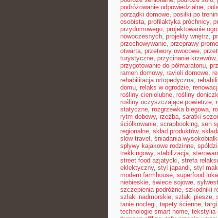
podróżowanie odpowiedzialne
,
pol
porządki domowe
,
posiłki po treni
osobista
,
profilaktyka próchnicy
,
p
przydomowego
,
projektowanie ogr
nowoczesnych
,
projekty wnętrz
,
p
przechowywanie
,
przeprawy prom
otwarta
,
przetwory owocowe
,
prze
turystyczne
,
przycinanie krzewów
przygotowanie do półmaratonu
,
pr
ramen domowy
,
ravioli domowe
,
re
rehabilitacja ortopedyczna
,
rehabil
domu
,
relaks w ogrodzie
,
renowacj
rośliny cieniolubne
,
rośliny donicz
rośliny oczyszczające powietrze
,
statyczne
,
rozgrzewka biegowa
,
r
rytm dobowy
,
rzeźba
,
sałatki sez
ściółkowanie
,
scrapbooking
,
sen s
regionalne
,
skład produktów
,
skład
slow travel
,
śniadania wysokobiał
spływy kajakowe rodzinne
,
spółdz
trekkingowy
,
stabilizacja
,
sterowan
street food azjatycki
,
strefa relaks
eklektyczny
,
styl japandi
,
styl ma
modern farmhouse
,
superfood loka
niebieskie
,
świece sojowe
,
sylwes
szczepienia podróżne
,
szkodniki r
szlaki nadmorskie
,
szlaki piesze
,
tanie noclegi
,
tapety ścienne
,
targ
technologie smart home
,
tekstyli