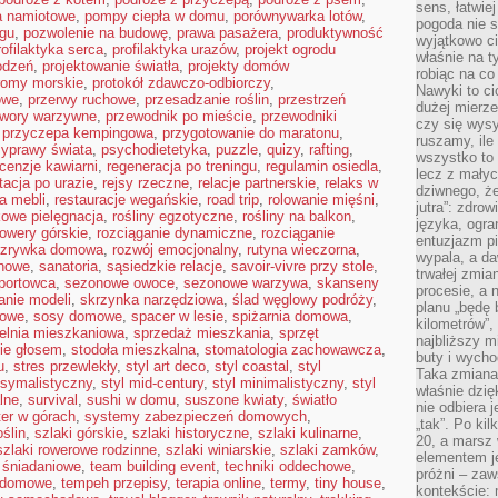
sens, łatwie
a namiotowe
,
pompy ciepła w domu
,
porównywarka lotów
,
pogoda nie s
ngu
,
pozwolenie na budowę
,
prawa pasażera
,
produktywność
wyjątkowo c
rofilaktyka serca
,
profilaktyka urazów
,
projekt ogrodu
właśnie na t
odzeń
,
projektowanie światła
,
projekty domów
robiąc na co
romy morskie
,
protokół zdawczo-odbiorczy
,
Nawyki to ci
owe
,
przerwy ruchowe
,
przesadzanie roślin
,
przestrzeń
dużej mierze
twory warzywne
,
przewodnik po mieście
,
przewodniki
czy się wysy
,
przyczepa kempingowa
,
przygotowanie do maratonu
,
ruszamy, il
zyprawy świata
,
psychodietetyka
,
puzzle
,
quizy
,
rafting
,
wszystko to 
cenzje kawiarni
,
regeneracja po treningu
,
regulamin osiedla
,
lecz z małyc
itacja po urazie
,
rejsy rzeczne
,
relacje partnerskie
,
relaks w
dziwnego, że
a mebli
,
restauracje wegańskie
,
road trip
,
rolowanie mięśni
,
jutra”: zdro
kowe pielęgnacja
,
rośliny egzotyczne
,
rośliny na balkon
,
języka, ogra
rowery górskie
,
rozciąganie dynamiczne
,
rozciąganie
entuzjazm p
ozrywka domowa
,
rozwój emocjonalny
,
rutyna wieczorna
,
wypala, a d
onowe
,
sanatoria
,
sąsiedzkie relacje
,
savoir-vivre przy stole
,
trwałej zmia
portowca
,
sezonowe owoce
,
sezonowe warzywa
,
skanseny
procesie, a 
anie modeli
,
skrzynka narzędziowa
,
ślad węglowy podróży
,
planu „będę 
kowe
,
sosy domowe
,
spacer w lesie
,
spiżarnia domowa
,
kilometrów”, 
ielnia mieszkaniowa
,
sprzedaż mieszkania
,
sprzęt
najbliższy m
ie głosem
,
stodoła mieszkalna
,
stomatologia zachowawcza
,
buty i wych
u
,
stres przewlekły
,
styl art deco
,
styl coastal
,
styl
Taka zmiana 
ksymalistyczny
,
styl mid-century
,
styl minimalistyczny
,
styl
właśnie dzię
lne
,
survival
,
sushi w domu
,
suszone kwiaty
,
światło
nie odbiera j
ter w górach
,
systemy zabezpieczeń domowych
,
„tak”. Po ki
oślin
,
szlaki górskie
,
szlaki historyczne
,
szlaki kulinarne
,
20, a marsz
szlaki rowerowe rodzinne
,
szlaki winiarskie
,
szlaki zamków
,
elementem je
i śniadaniowe
,
team building event
,
techniki oddechowe
,
próżni – zaw
a domowe
,
tempeh przepisy
,
terapia online
,
termy
,
tiny house
,
kontekście: 