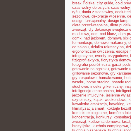
break Polska
,
city guide
,
cold bre
czas wolny dorosłych
,
czas wolny 
ryżu
,
dania z soczewicy
,
declutter
sezonowe
,
dekoracje wiosenne
,
de
design funkcjonalny
,
design lamp
,
dieta przeciwzapalna
,
dieta pudeł
zwierząt
,
diy dekoracje świąteczn
modułowy
,
dom pod klucz
,
dom pr
domki nad jeziorem
,
domowa bibli
fermentacje
,
domowe makarony
,
d
do salonu
,
działka rekreacyjna
,
dz
ergonomiczne ćwiczenia
,
escape 
integracyjne
,
eventy przygodowe
,
fizjoprofilaktyka
,
florystyka domo
fotografia podróżnicza
,
garaż pod
gotowanie na ognisku
,
gotowanie r
grillowanie sezonowe
,
gry karciane
gry zespołowe
,
hamakowanie
,
her
wzroku
,
home staging
,
hostele rod
słuchowe
,
indeks glikemiczny
,
ins
inteligencja emocjonalna
,
inteligen
jedzenie intuicyjne
,
jesienne wyjaz
czytelniczy
,
kajaki weekendowe
,
k
kawalerka aranżacja
,
kayaking
,
ke
klimatyzacja smart
,
koktajle beza
kominki ekologiczne
,
komórka lok
koncentracja
,
konkursy
,
konsultac
zwierząt
,
kotłownia domowa
,
krea
brazylijska
,
kuchnia campingowa
,
kuchnia hiszpańska
,
kuchnia japo