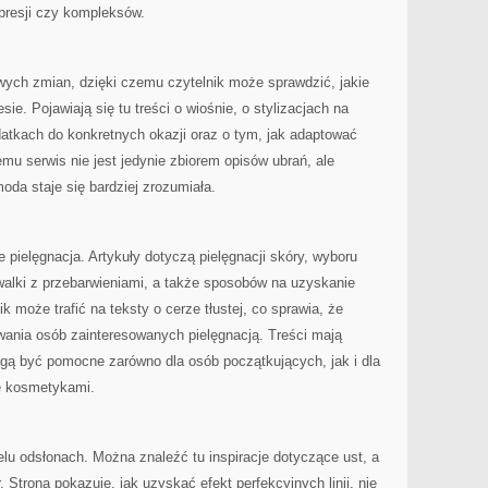
presji czy kompleksów.
ych zmian, dzięki czemu czytelnik może sprawdzić, jakie
ie. Pojawiają się tu treści o wiośnie, o stylizacjach na
odatkach do konkretnych okazji oraz o tym, jak adaptować
emu serwis nie jest jedynie zbiorem opisów ubrań, ale
moda staje się bardziej zrozumiała.
ielęgnacja. Artykuły dotyczą pielęgnacji skóry, wyboru
alki z przebarwieniami, a także sposobów na uzyskanie
k może trafić na teksty o cerze tłustej, co sprawia, że
wania osób zainteresowanych pielęgnacją. Treści mają
ogą być pomocne zarówno dla osób początkujących, jak i dla
ię kosmetykami.
elu odsłonach. Można znaleźć tu inspiracje dotyczące ust, a
Strona pokazuje, jak uzyskać efekt perfekcyjnych linii, nie