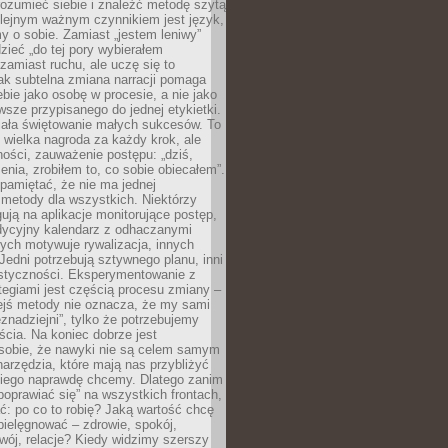
rozumieć siebie i znaleźć metodę szytą
olejnym ważnym czynnikiem jest język,
 o sobie. Zamiast „jestem leniwy”
zieć „do tej pory wybierałem
amiast ruchu, ale uczę się to
ak subtelna zmiana narracji pomaga
bie jako osobę w procesie, a nie jako
sze przypisanego do jednej etykietki.
iała świętowanie małych sukcesów. To
 wielka nagroda za każdy krok, ale
ości, zauważenie postępu: „dziś,
ia, zrobiłem to, co sobie obiecałem”.
pamiętać, że nie ma jednej
 metody dla wszystkich. Niektórzy
gują na aplikacje monitorujące postęp,
adycyjny kalendarz z odhaczanymi
ych motywuje rywalizacja, innych
Jedni potrzebują sztywnego planu, inni
astyczności. Eksperymentowanie z
tegiami jest częścią procesu zmiany –
iejś metody nie oznacza, że my sami
znadziejni”, tylko że potrzebujemy
ścia. Na koniec dobrze jest
sobie, że nawyki nie są celem samym
narzędzia, które mają nas przybliżyć
akiego naprawdę chcemy. Dlatego zanim
oprawiać się” na wszystkich frontach,
ć: po co to robię? Jaką wartość chcę
pielęgnować – zdrowie, spokój,
wój, relacje? Kiedy widzimy szerszy