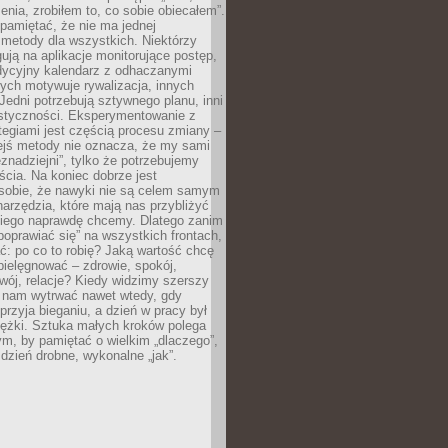
ia, zrobiłem to, co sobie obiecałem”.
pamiętać, że nie ma jednej
 metody dla wszystkich. Niektórzy
gują na aplikacje monitorujące postęp,
adycyjny kalendarz z odhaczanymi
ych motywuje rywalizacja, innych
Jedni potrzebują sztywnego planu, inni
astyczności. Eksperymentowanie z
tegiami jest częścią procesu zmiany –
iejś metody nie oznacza, że my sami
znadziejni”, tylko że potrzebujemy
ścia. Na koniec dobrze jest
sobie, że nawyki nie są celem samym
narzędzia, które mają nas przybliżyć
akiego naprawdę chcemy. Dlatego zanim
oprawiać się” na wszystkich frontach,
ć: po co to robię? Jaką wartość chcę
pielęgnować – zdrowie, spokój,
wój, relacje? Kiedy widzimy szerszy
j nam wytrwać nawet wtedy, gdy
przyja bieganiu, a dzień w pracy był
iężki. Sztuka małych kroków polega
ym, by pamiętać o wielkim „dlaczego”,
 dzień drobne, wykonalne „jak”.