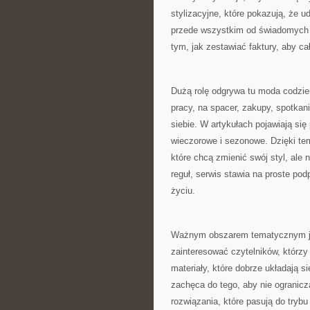
stylizacyjne, które pokazują, że u
przede wszystkim od świadomych wy
tym, jak zestawiać faktury, aby c
Dużą rolę odgrywa tu moda codzie
pracy, na spacer, zakupy, spotkan
siebie. W artykułach pojawiają si
wieczorowe i sezonowe. Dzięki te
które chcą zmienić swój styl, al
reguł, serwis stawia na proste p
życiu.
Ważnym obszarem tematycznym jest
zainteresować czytelników, którzy
materiały, które dobrze układają s
zachęca do tego, aby nie ogranic
rozwiązania, które pasują do trybu