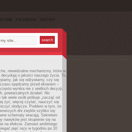
SCRIBE
FACEBOOK
TWITTER
che, niewidzialne mechanizmy, które w
 decydują o jakości naszego życia. To,
piamy, jak się odżywiamy, czy się
e czasu spędzamy przed ekranem –
często wynika nie z wielkich decyzji,
h, powtarzalnych działań. Nic
 tak wiele osób próbuje „zacząć od
wiej żyć, więcej czytać, nauczyć się
niczyć słodycze. Problem w tym, że
ierwszych dni zwykle szybko się
awne schematy wracają. Sekretem
ny nawyków jest skupienie się na
nie na efekcie. Zamiast ambitnego
biegać pięć razy w tygodniu po 10