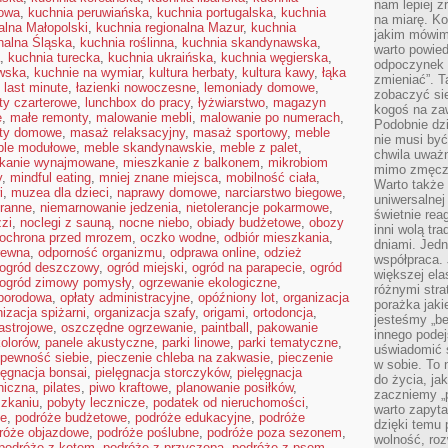
nam lepiej z
towa
,
kuchnia peruwiańska
,
kuchnia portugalska
,
kuchnia
na miarę. K
alna Małopolski
,
kuchnia regionalna Mazur
,
kuchnia
jakim mówimy
nalna Śląska
,
kuchnia roślinna
,
kuchnia skandynawska
,
warto powied
,
kuchnia turecka
,
kuchnia ukraińska
,
kuchnia węgierska
,
odpoczynek z
wska
,
kuchnie na wymiar
,
kultura herbaty
,
kultura kawy
,
łąka
zmieniać”. T
,
last minute
,
łazienki nowoczesne
,
lemoniady domowe
,
zobaczyć sie
oty czarterowe
,
lunchbox do pracy
,
łyżwiarstwo
,
magazyn
kogoś na zaw
e
,
małe remonty
,
malowanie mebli
,
malowanie po numerach
,
Podobnie dz
ty domowe
,
masaż relaksacyjny
,
masaż sportowy
,
meble
nie musi być
le modułowe
,
meble skandynawskie
,
meble z palet
,
chwila uważn
kanie wynajmowane
,
mieszkanie z balkonem
,
mikrobiom
mimo zmęczen
y
,
mindful eating
,
mniej znane miejsca
,
mobilność ciała
,
Warto także 
i
,
muzea dla dzieci
,
naprawy domowe
,
narciarstwo biegowe
,
uniwersalnej
ranne
,
niemarnowanie jedzenia
,
nietolerancje pokarmowe
,
świetnie rea
zzi
,
noclegi z sauną
,
nocne niebo
,
obiady budżetowe
,
obozy
inni wolą tr
ochrona przed mrozem
,
oczko wodne
,
odbiór mieszkania
,
dniami. Jedn
rewna
,
odporność organizmu
,
odprawa online
,
odzież
współpraca. 
ogród deszczowy
,
ogród miejski
,
ogród na parapecie
,
ogród
większej el
ogród zimowy pomysły
,
ogrzewanie ekologiczne
,
różnymi stra
oporodowa
,
opłaty administracyjne
,
opóźniony lot
,
organizacja
porażka jak
izacja spiżarni
,
organizacja szafy
,
origami
,
ortodoncja
,
jesteśmy „be
astrojowe
,
oszczędne ogrzewanie
,
paintball
,
pakowanie
innego podej
kolorów
,
panele akustyczne
,
parki linowe
,
parki tematyczne
,
uświadomić 
pewność siebie
,
pieczenie chleba na zakwasie
,
pieczenie
w sobie. To 
lęgnacja bonsai
,
pielęgnacja storczyków
,
pielęgnacja
do życia, j
hiczna
,
pilates
,
piwo kraftowe
,
planowanie posiłków
,
zaczniemy „p
szkaniu
,
pobyty lecznicze
,
podatek od nieruchomości
,
warto zapyta
ne
,
podróże budżetowe
,
podróże edukacyjne
,
podróże
dzięki temu 
róże objazdowe
,
podróże poślubne
,
podróże poza sezonem
,
wolność, roz
podróże z kotem
,
podróże z przyczepą
,
podróże z psem
,