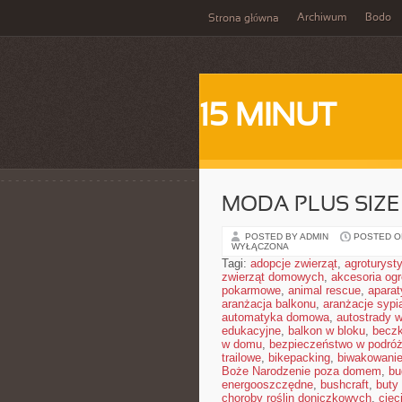
Archiwum
Bodo
Strona główna
15 MINUT
MODA PLUS SIZE
POSTED BY ADMIN
POSTED ON
WYŁĄCZONA
Tagi:
adopcje zwierząt
,
agroturyst
zwierząt domowych
,
akcesoria og
pokarmowe
,
animal rescue
,
aparat
aranżacja balkonu
,
aranżacje sypia
automatyka domowa
,
autostrady 
edukacyjne
,
balkon w bloku
,
becz
w domu
,
bezpieczeństwo w podró
trailowe
,
bikepacking
,
biwakowani
Boże Narodzenie poza domem
,
bu
energooszczędne
,
bushcraft
,
buty
choroby roślin doniczkowych
,
cięc