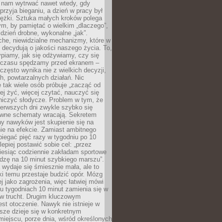
j nam wytrwać nawet wtedy, gdy
przyja bieganiu, a dzień w pracy był
iężki. Sztuka małych kroków polega
ym, by pamiętać o wielkim „dlaczego”,
 dzień drobne, wykonalne „jak”.
che, niewidzialne mechanizmy, które w
 decydują o jakości naszego życia. To,
piamy, jak się odżywiamy, czy się
e czasu spędzamy przed ekranem –
często wynika nie z wielkich decyzji,
h, powtarzalnych działań. Nic
 tak wiele osób próbuje „zacząć od
wiej żyć, więcej czytać, nauczyć się
niczyć słodycze. Problem w tym, że
ierwszych dni zwykle szybko się
awne schematy wracają. Sekretem
ny nawyków jest skupienie się na
nie na efekcie. Zamiast ambitnego
biegać pięć razy w tygodniu po 10
lepiej postawić sobie cel: „przez
iesiąc codziennie zakładam sportowe
odzę na 10 minut szybkiego marszu”.
wydaje się śmiesznie mała, ale to
ki temu przestaje budzić opór. Mózg
ej jako zagrożenia, więc łatwiej mówi
lku tygodniach 10 minut zamienia się w
 w trucht. Drugim kluczowym
st otoczenie. Nawyk nie istnieje w
sze dzieje się w konkretnym
miejscu, porze dnia, wśród określonych