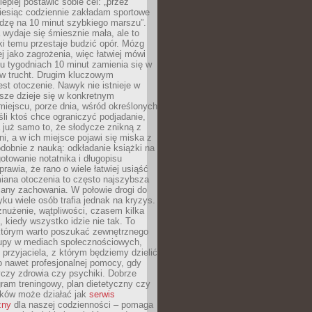
lepiej postawić sobie cel: „przez
iesiąc codziennie zakładam sportowe
odzę na 10 minut szybkiego marszu”.
wydaje się śmiesznie mała, ale to
ki temu przestaje budzić opór. Mózg
ej jako zagrożenia, więc łatwiej mówi
lku tygodniach 10 minut zamienia się w
 w trucht. Drugim kluczowym
st otoczenie. Nawyk nie istnieje w
sze dzieje się w konkretnym
miejscu, porze dnia, wśród określonych
li ktoś chce ograniczyć podjadanie,
a już samo to, że słodycze znikną z
ni, a w ich miejsce pojawi się miska z
obnie z nauką: odkładanie książki na
gotowanie notatnika i długopisu
rawia, że rano o wiele łatwiej usiąść
iana otoczenia to często najszybsza
iany zachowania. W połowie drogi do
u wiele osób trafia jednak na kryzys.
znużenie, wątpliwości, czasem kilka
, kiedy wszystko idzie nie tak. To
tórym warto poszukać zewnętrznego
rupy w mediach społecznościowych,
, przyjaciela, z którym będziemy dzielić
o nawet profesjonalnej pomocy, gdy
czy zdrowia czy psychiki. Dobrze
ram treningowy, plan dietetyczny czy
yków może działać jak
serwis
zny
dla naszej codzienności – pomaga