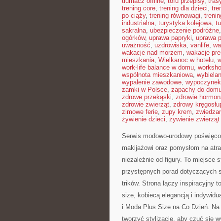
tłumacz offline
,
tofu przepisy
,
tra
trening core
,
trening dla dzieci
,
tre
po ciąży
,
trening równowagi
,
treni
industrialna
,
turystyka kolejowa
,
t
sakralna
,
ubezpieczenie podróżne
ogórków
,
uprawa papryki
,
uprawa 
uważność
,
uzdrowiska
,
vanlife
,
wa
wakacje nad morzem
,
wakacje pr
mieszkania
,
Wielkanoc w hotelu
,
w
work-life balance w domu
,
worksho
wspólnota mieszkaniowa
,
wybiela
wypalenie zawodowe
,
wypoczynek 
zamki w Polsce
,
zapachy do dom
zdrowe przekąski
,
zdrowie hormon
zdrowie zwierząt
,
zdrowy kręgosłu
zimowe ferie
,
zupy krem
,
zwiedzan
żywienie dzieci
,
żywienie zwierzą
Serwis modowo-urodowy poświęcony
makijażowi oraz pomysłom na atra
niezależnie od figury. To miejsce 
przystępnych porad dotyczących st
trików. Strona łączy inspiracyjny 
size, kobiecą elegancją i indywi
i Moda Plus Size na Co Dzień. Na 
tworzyć stylizacje, aby czuć się