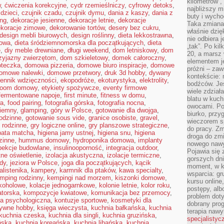
kilometrów”, 
w
,
ćwiczenia korekcyjne
,
cydr rzemieślniczy
,
cyfrowy detoks
,
najbliższy m
dzieci
,
czujnik czadu
,
czujnik dymu
,
dania z kaszy
,
dania z
buty i wych
ing
,
dekoracje jesienne
,
dekoracje letnie
,
dekoracje
Taka zmiana 
koracje zimowe
,
dekorowanie tortów
,
desery bez cukru
,
właśnie dzię
design mebli biurowych
,
design roślinny
,
dieta lekkostrawna
,
nie odbiera j
kowa
,
dieta śródziemnomorska dla początkujących
,
dieta
„tak”. Po ki
e
,
diy meble drewniane
,
długi weekend
,
dom letniskowy
,
dom
20, a marsz
zyjazny zwierzętom
,
dom szkieletowy
,
domek całoroczny
,
elementem je
oteczka
,
domowa pizzeria
,
domowe biuro inspiracje
,
domowe
próżni – zaw
omowe nalewki
,
domowe przetwory
,
druk 3d hobby
,
dywany
kontekście: 
iennik wdzięczności
,
ekopodróże
,
ekoturystyka
,
elektrolity
,
bodźców. Jeś
room domowy
,
etykiety spożywcze
,
eventy firmowe
wiele zdział
fermentowane napoje
,
first minute
,
fitness w domu
,
blatu w kuch
wa
,
food pairing
,
fotografia górska
,
fotografia nocna
,
owocami. Pod
ziemny
,
glamping
,
góry w Polsce
,
gotowanie dla dwojga
,
biurko, przy
odzinne
,
gotowanie sous vide
,
granice osobiste
,
gravel
,
wieczorem sp
 rodzinne
,
gry logiczne online
,
gry planszowe strategiczne
,
do pracy. Zm
bata matcha
,
higiena jamy ustnej
,
higiena snu
,
higiena
droga do zm
zinne
,
hummus domowy
,
hydroponika domowa
,
implanty
nowego nawyk
pekcje budowlane
,
insulinooporność
,
integracja outdoor
,
Pojawia się 
tne oświetlenie
,
izolacja akustyczna
,
izolacje termiczne
,
gorszych dni
dy
,
jeziora w Polsce
,
joga dla początkujących
,
kącik
moment, w k
alistenika
,
kampery
,
karmnik dla ptaków
,
kawa specialty
,
wsparcia: g
mping rodzinny
,
kempingi nad morzem
,
kiszonki domowe
,
kursu online
lkoholowe
,
kolacje jednogarnkowe
,
kolonie letnie
,
kolor roku
,
postępy, alb
atorska
,
kompozycje kwiatowe
,
komunikacja bez przemocy
,
problem doty
ja psychologiczna
,
kontuzje sportowe
,
kosmetyki dla
dobrany prog
tywne hobby
,
księga wieczysta
,
kuchnia bałkańska
,
kuchnia
terapia naw
kuchnia czeska
,
kuchnia dla singli
,
kuchnia gruzińska
,
specjalistyc
ńska
,
kuchnia koreańska
,
kuchnia libańska
,
kuchnia