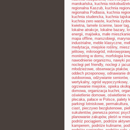
marokańska
,
kuchnia niskobudże
regionalna Kaszub
,
kuchnia region
regionalna Podlasia
,
kuchnia regio
kuchnia studencka
,
kuchnia tajska
kuchnia zero waste
,
kuchnia żydo
kwietna
,
lamele ścienne
,
laser tag
lokalne atrakcje
,
lokalne bazary
,
l
energii
,
majówka
,
małe mieszkani
mapa offline
,
marszobiegi
,
maryna
industrialne
,
meble klasyczne
,
meb
medytacja
,
miejskie rośliny
,
miesz
jelitowy
,
mikroogród
,
mikrowypraw
monitoring w domu
,
morfologia krw
nawodnienie organizmu
,
nawyki po
noclegi pet friendly
,
noclegi z jacu
młodzieżowe
,
obserwacja ptaków
,
oddech przeponowy
,
odnawianie d
outdoorowa
,
odżywianie seniorów
,
wertykalny
,
ogród wypoczynkowy
,
ogrzewanie miejskie
,
opieka okoł
domowa
,
organizacja kuchni
,
organ
oświetlenie domowe
,
oświetlenie n
plecaka
,
pałace w Polsce
,
palety 
parkingi lotniskowe
,
permakultura
,
ciast
,
pieczywo bezglutenowe
,
pie
sukulentów
,
pierwsza pomoc psyc
planowanie zakupów
,
pleśń w mie
podróż pociągiem
,
podróże aktyw
kamperem
,
podróże kulinarne
,
pod
podróże senioralne
,
podróże solo
,