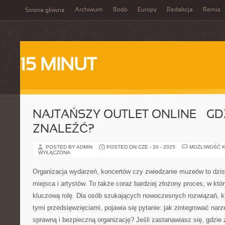
Archiwum
Bodo
Europy
Redakcja
Remis
Strona główna
15 MINUT
NAJTAŃSZY OUTLET ONLINE – GD
ZNALEŹĆ?
POSTED BY ADMIN
POSTED ON CZE - 20 - 2025
MOŻLIWOŚĆ 
WYŁĄCZONA
Organizacja wydarzeń, koncertów czy zwiedzanie muzeów to dzisi
miejsca i artystów. To także coraz bardziej złożony proces, w kt
kluczową rolę. Dla osób szukających nowoczesnych rozwiązań, kt
tymi przedsięwzięciami, pojawia się pytanie: jak zintegrować narz
sprawną i bezpieczną organizację? Jeśli zastanawiasz się, gdzie 