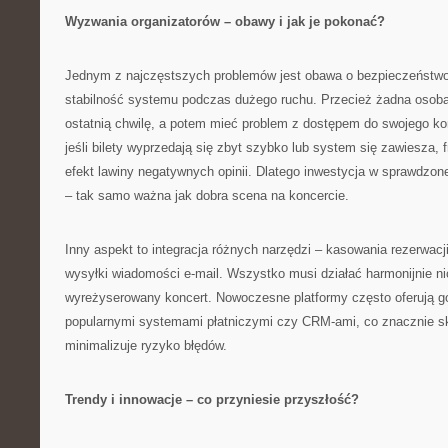
Wyzwania organizatorów – obawy i jak je pokonać?
Jednym z najczęstszych problemów jest obawa o bezpieczeństwo
stabilność systemu podczas dużego ruchu. Przecież żadna osoba 
ostatnią chwilę, a potem mieć problem z dostępem do swojego kont
jeśli bilety wyprzedają się zbyt szybko lub system się zawiesza,
efekt lawiny negatywnych opinii. Dlatego inwestycja w sprawdzon
– tak samo ważna jak dobra scena na koncercie.
Inny aspekt to integracja różnych narzędzi – kasowania rezerwacji
wysyłki wiadomości e-mail. Wszystko musi działać harmonijnie n
wyreżyserowany koncert. Nowoczesne platformy często oferują go
popularnymi systemami płatniczymi czy CRM-ami, co znacznie sk
minimalizuje ryzyko błędów.
Trendy i innowacje – co przyniesie przyszłość?