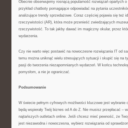
Obecnie obserwujemy rosnącą popularność rozwiązań opartych o s
przykład chatboty pomagające odpowiadać na pytania uczestnik
analizujące trendy sprzedażowe. Coraz częściej pojawia się też i
rzeczywistości (AR), która może przenieść zwiedzających muze
rzeczywistość. To tak jakby dawać im magiczny okular, przez któ
wydarzenia.
Czy nie warto więc postawić na nowoczesne rozwiązania IT od s
temu można uniknąć wielu stresujących sytuacji i skupić się na t
pasji do tworzenia niezapomnianych wydarzeń. W końcu technolog
pomysłom, a nie je ograniczać.
Podsumowanie
W świecie pełnym cyfrowych możliwości kluczowe jest wybranie o
będą wspierały Twój biznes od A do Z. Nie musisz przepłacać – w
najtańszych outletach online. Jeśli chcesz mieć pewność, że Tw
jest niezawodna i nowoczesna, wybierz rozwiązania od sprawdz