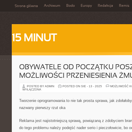
Archiwum
Bodo
Europy
Redakcja
Remis
Strona główna
15 MINUT
OBYWATELE OD POCZĄTKU POS
MOŻLIWOŚCI PRZENIESIENIA ŻM
POSTED BY ADMIN
POSTED ON SIE - 13 - 2025
MOŻLIWOŚĆ 
WYŁĄCZONA
Tworzenie oprogramowania to nie tak prosta sprawa, jak zdołałob
nazwany pierwszy rzut oka
Reklama jest najistotniejszą sprawą, powiązaną z zdobyciem br
do tego problemu należy podejść nader serio i pieczołowicie, bo 