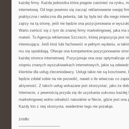
każdej firmy. Każda jednostka która pragnie zaistnieć na rynku, 
internetową. Od tego powinno się zacząć reklamowanie swojej fir
praktyczna i widoczna dla petenta, tak by była też dla niego inter
zajrzy na tą stronę, jeśli nie będzie ona pozycjonowana w wyszuk
Warto zwrócić się z tym do znanej firmy marketingowej, jaka ma 
materii. To Agencja reklamowa Szczecin, której propozycja jest n
interesująca. Jeśli ktoś lubi fachowość w pełnym wydaniu, w taki
mu się spodobają. Oferuje ona kompetentne pozycjonowanie stro
każdej stronce internetowej. Pozycjonuje ona oraz optymalizuje 
stopniu znanych wyszukiwarkach internetowych, jakie są odwiedz
klientów dla usług zleceniodawcy. Usługi takie nie są kosztowne
będzie zdołał sobie na nie pozwolić, nawet o ile wówczas co zap
aktywność. Z takich usług wskazane jest skorzystać, jako że do
Internecie, z pewnością przyda się do uzyskania sukcesu każdej f
marketingowej wolno odnaleźć naturalnie w Necie, gdzie jest on
Każdy kto z niej skorzysta, ewidentnie tego nie pożałuje.
źródło:
———————————