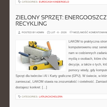
CATEGORIES:
EUROCASH KINDERGELD
ZIELONY SPRZĘT: ENERGOOSZC
RECYKLING
POSTED BY ADMIN
LUT - 6 - 2026
MOŻLIWOŚĆ KOMENTOWAN
LAKOM to praktyczna stron
komputerowemu oraz serwis
nam w codziennych zadania
myślą o osobach, które ch
decyzje, a także o tych, kt
pomocy wtedy, gdy komputer
Sprzęt dla twórców i AI i Karty graficzne (GPU). W świecie, w któ
zamieszać, LAKOM stawia na zrozumiałość i rzetelność. Zamias
dostajesz konkret: […]
CATEGORIES:
LATAJACACHOLERA