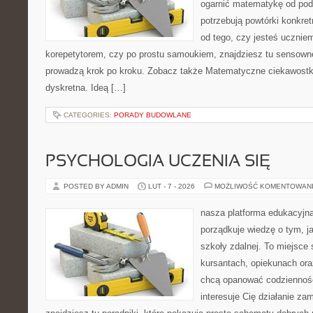
ogarnić matematykę od pods
potrzebują powtórki konkre
od tego, czy jesteś ucznie
korepetytorem, czy po prostu samoukiem, znajdziesz tu sensown
prowadzą krok po kroku. Zobacz także Matematyczne ciekawostki
dyskretna. Ideą […]
CATEGORIES:
PORADY BUDOWLANE
PSYCHOLOGIA UCZENIA SIĘ
POSTED BY ADMIN
LUT - 7 - 2026
MOŻLIWOŚĆ KOMENTOWAN
nasza platforma edukacyjna
porządkuje wiedzę o tym, j
szkoły zdalnej. To miejsce
kursantach, opiekunach ora
chcą opanować codzienność 
interesuje Cię działanie za