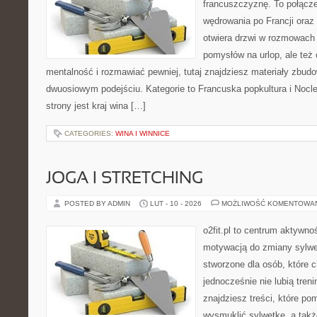
francuszczyznę. To połącz
wędrowania po Francji oraz 
otwiera drzwi w rozmowach 
pomysłów na urlop, ale też
mentalność i rozmawiać pewniej, tutaj znajdziesz materiały zbud
dwuosiowym podejściu. Kategorie to Francuska popkultura i Nocle
strony jest kraj wina […]
CATEGORIES:
WINA I WINNICE
JOGA I STRETCHING
POSTED BY ADMIN
LUT - 10 - 2026
MOŻLIWOŚĆ KOMENTOWA
o2fit.pl to centrum aktywno
motywacją do zmiany sylwetk
stworzone dla osób, które 
jednocześnie nie lubią treni
znajdziesz treści, które po
wysmuklić sylwetkę, a takż