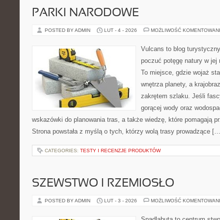
PARKI NARODOWE
POSTED BY ADMIN
LUT - 4 - 2026
MOŻLIWOŚĆ KOMENTOWAN
Vulcans to blog turystyczny
poczuć potęgę natury w jej n
To miejsce, gdzie wojaż staj
wnętrza planety, a krajobr
zakrętem szlaku. Jeśli fas
gorącej wody oraz wodospad
wskazówki do planowania tras, a także wiedzę, które pomagają p
Strona powstała z myślą o tych, którzy wolą trasy prowadzące […
CATEGORIES:
TESTY I RECENZJE PRODUKTÓW
SZEWSTWO I RZEMIOSŁO
POSTED BY ADMIN
LUT - 3 - 2026
MOŻLIWOŚĆ KOMENTOWAN
Spadlabuta to centrum stwo