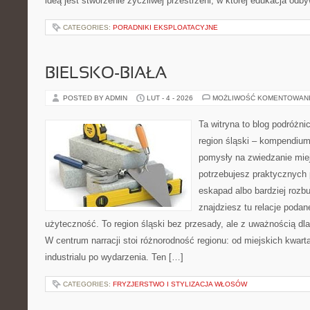
ideą jest stworzenie życzliwej przestrzeni, w której edukacja odb
CATEGORIES:
PORADNIKI EKSPLOATACYJNE
BIELSKO-BIAŁA
POSTED BY ADMIN
LUT - 4 - 2026
MOŻLIWOŚĆ KOMENTOWAN
Ta witryna to blog podróżn
region śląski – kompendiu
pomysły na zwiedzanie miejs
potrzebujesz praktycznych
eskapad albo bardziej rozb
znajdziesz tu relacje podan
użyteczność. To region śląski bez przesady, ale z uważnością dla 
W centrum narracji stoi różnorodność regionu: od miejskich kwarta
industrialu po wydarzenia. Ten […]
CATEGORIES:
FRYZJERSTWO I STYLIZACJA WŁOSÓW