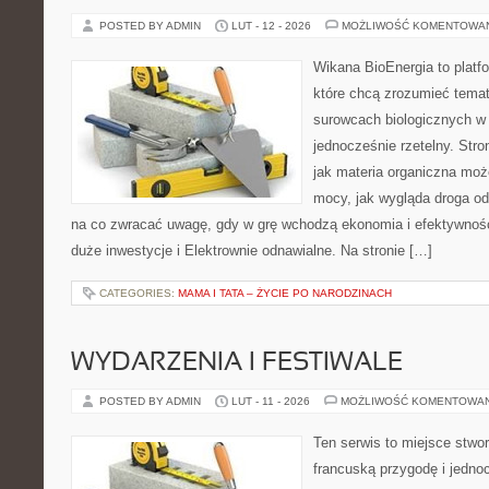
POSTED BY ADMIN
LUT - 12 - 2026
MOŻLIWOŚĆ KOMENTOWA
Wikana BioEnergia to platf
które chcą zrozumieć temat 
surowcach biologicznych w
jednocześnie rzetelny. Str
jak materia organiczna może
mocy, jak wygląda droga od 
na co zwracać uwagę, gdy w grę wchodzą ekonomia i efektywność
duże inwestycje i Elektrownie odnawialne. Na stronie […]
CATEGORIES:
MAMA I TATA – ŻYCIE PO NARODZINACH
WYDARZENIA I FESTIWALE
POSTED BY ADMIN
LUT - 11 - 2026
MOŻLIWOŚĆ KOMENTOWA
Ten serwis to miejsce stwor
francuską przygodę i jedno