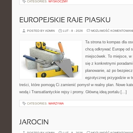
CATEGORIES:
WYSKOCZMY
EUROPEJSKIE RAJE PIASKU
POSTED BY ADMIN
LUT - 8 - 2026
MOŻLIWOŚĆ KOMENTOWAN
Ta strona to kompas dla os
chcą odkrywać Europę od s
miejscówek. To miejsce, w
się z konkretnymi poradami
planowanie, aż po bezpiecz
egzotycznej przygodzie w tr
treści, które pomogą Ci zamienić pomysł w realny plan. Nowe kate
wodą i Transatlantyckie rejsy i promy. Główną ideą portalu […]
CATEGORIES:
WARZYWA
JAROCIN
POSTED BY ADMIN
LUT - 8 - 2026
MOŻLIWOŚĆ KOMENTOWAN