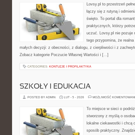
Lovsy.pl to przestrzeń peł
łączy się z rutyną i odmien
święto. To portal dla roman
praktycznych, którzy potrze
uczuć. Lovsy.pl nie pozuje 
tego przypomina, że realna 
małych decyzji: z obecności, z dialogu, z cierpliwości i z zachwyt
Zobacz kategorie Poczucie Własnej Wartości i […]
CATEGORIES:
KONTUZJE I PROFILAKTYKA
SZKOŁY I EDUKACJA
POSTED BY ADMIN
LUT - 5 - 2026
MOŻLIWOŚĆ KOMENTOWAN
To miejsce w sieci o podró
stworzony z myślą o osobac
lokalne ciekawostki i chcą
sposób praktyczny. Znajdzi