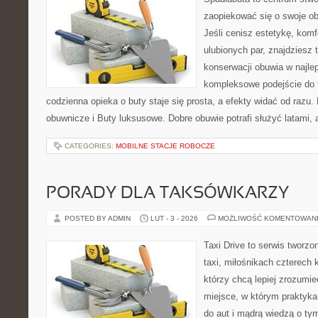
zaopiekować się o swoje o
Jeśli cenisz estetykę, komf
ulubionych par, znajdziesz
konserwacji obuwia w najlep
kompleksowe podejście do 
codzienna opieka o buty staje się prosta, a efekty widać od razu. 
obuwnicze i Buty luksusowe. Dobre obuwie potrafi służyć latami, 
CATEGORIES:
MOBILNE STACJE ROBOCZE
PORADY DLA TAKSÓWKARZY
POSTED BY ADMIN
LUT - 3 - 2026
MOŻLIWOŚĆ KOMENTOWAN
Taxi Drive to serwis tworz
taxi, miłośnikach czterech 
którzy chcą lepiej zrozumi
miejsce, w którym praktyk
do aut i mądrą wiedzą o ty