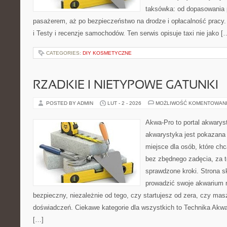
taksówka: od dopasowania p
pasażerem, aż po bezpieczeństwo na drodze i opłacalność pracy
i Testy i recenzje samochodów. Ten serwis opisuje taxi nie jako [
CATEGORIES:
DIY KOSMETYCZNE
RZADKIE I NIETYPOWE GATUNKI
POSTED BY ADMIN
LUT - 2 - 2026
MOŻLIWOŚĆ KOMENTOWAN
Akwa-Pro to portal akwarys
akwarystyka jest pokazana 
miejsce dla osób, które ch
bez zbędnego zadęcia, za t
sprawdzone kroki. Strona s
prowadzić swoje akwarium 
bezpieczny, niezależnie od tego, czy startujesz od zera, czy masz
doświadczeń. Ciekawe kategorie dla wszystkich to Technika Akwa
[…]