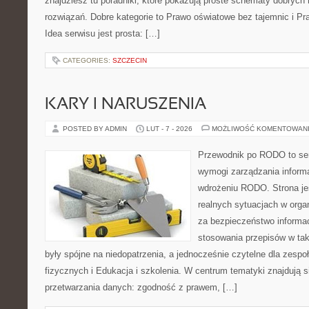
znajdziesz tu poradniki, które pokazują proste schematy dobryc
rozwiązań. Dobre kategorie to Prawo oświatowe bez tajemnic i Pr
Idea serwisu jest prosta: […]
CATEGORIES:
SZCZECIN
KARY I NARUSZENIA
POSTED BY ADMIN
LUT - 7 - 2026
MOŻLIWOŚĆ KOMENTOWAN
Przewodnik po RODO to ser
wymogi zarządzania informa
wdrożeniu RODO. Strona je
realnych sytuacjach w orga
za bezpieczeństwo informacji
stosowania przepisów w tak
były spójne na niedopatrzenia, a jednocześnie czytelne dla zes
fizycznych i Edukacja i szkolenia. W centrum tematyki znajdują 
przetwarzania danych: zgodność z prawem, […]