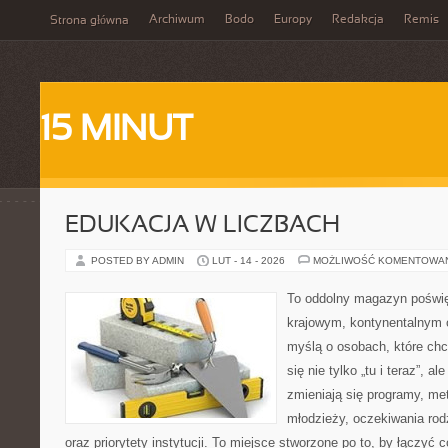
Archiwum
Bodo
Europy
Redakcja
Remis
Strona główna
15 MINUT
EDUKACJA W LICZBACH
POSTED BY ADMIN
LUT - 14 - 2026
MOŻLIWOŚĆ KOMENTOWA
To oddolny magazyn poświę
krajowym, kontynentalnym 
myślą o osobach, które chc
się nie tylko „tu i teraz”, a
zmieniają się programy, met
młodzieży, oczekiwania ro
oraz priorytety instytucji. To miejsce stworzone po to, by łączyć