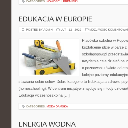
CATEGORIES:
NOWOŚCI I PREMIERY
EDUKACJA W EUROPIE
POSTED BY ADMIN
LUT - 12 - 2026
MOŻLIWOŚĆ KOMENTOWA
Placówka szkolna w Popowi
kształcenie idzie w parze 
szkolapopow.pl przedstawia
uwydatnia cele działań naucz
o poznawaniu świata od et
kolejne poziomy edukacyjn
stawiania sobie celów. Dobre kategorie to Edukacja a zdrowie p
(homeschooling). W centrum inicjatyw znajduje się młody człowiek
Edukacja wczesnoszkolna […]
CATEGORIES:
MODA DAMSKA
ENERGIA WODNA