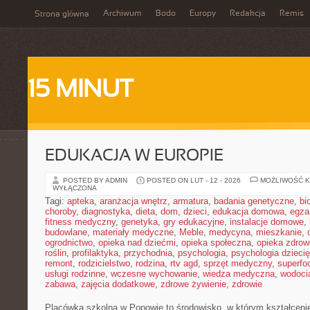
Archiwum
Bodo
Europy
Redakcja
Remis
Strona główna
15 MINUT
EDUKACJA W EUROPIE
POSTED BY ADMIN
POSTED ON LUT - 12 - 2026
MOŻLIWOŚĆ 
WYŁĄCZONA
Tagi:
apteka
,
aranżacja wnętrz
,
armatura
,
badania genetyczne
,
bi
choroby
,
diagnostyka
,
dieta
,
dom
,
dzieci
,
edukacja domowa
,
egza
fitness medyczny
,
genetyka
,
gry edukacyjne
,
instalacje domowe
,
budowlane
,
materiały medyczne
,
Meble
,
medycyna
,
mieszkanie
,
ogrodnictwo
,
opieka nad dziećmi
,
opieka społeczna
,
opieka zdrow
roślin
,
profilaktyka
,
przychodnia
,
psychologia
,
psychologia dzieci
remont
,
rodzicielstwo
,
rodzina
,
rtv agd
,
sprzęt medyczny
,
superfo
usługi rodzinne
,
wczesne wychowanie
,
wiedza medyczna
,
wodoci
zabawa
,
zajęcia dodatkowe
,
zdrowe żywienie
,
zdrowie
Placówka szkolna w Popowie to środowisko, w którym kształcenie