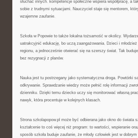
słuchać innych. kompetencje społeczne wspiera współpracę, a t
sobie z trudnymi sytuacjami. Nauczyciel staje się mentorem, któr
wzajemne zaufanie.
Szkoła w Popowie to także lokalna tożsamość w okolicy. Wydarzen
uatrakcyjnić edukację, bo uczą zaangażowania. Dzieci i młodzież
regionu, a jednocześnie otwierać się na szerszy świat. Tak buduj
bez rezygnacji z planów.
Nauka jest tu postrzegany jako systematyczna droga. Powtórki s
odkrywanie. Sprawdzanie wiedzy może pełnić rolę informacji zwrot
dzienniku. Dzięki temu dziecko uczy się monitorować własną prac
nawyk, która procentuje w kolejnych klasach.
Strona szkolapopow.pl może być odbierana jako okno do świata s
kształcenie to coś więcej niż program: to wartości, wspieranie or
sposób szkoła buduje zaufanie, że młody człowiek jest w dobrym