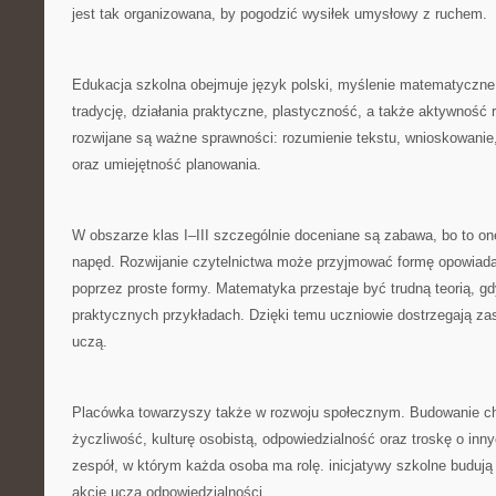
jest tak organizowana, by pogodzić wysiłek umysłowy z ruchem.
Edukacja szkolna obejmuje język polski, myślenie matematyczne, 
tradycję, działania praktyczne, plastyczność, a także aktywność
rozwijane są ważne sprawności: rozumienie tekstu, wnioskowani
oraz umiejętność planowania.
W obszarze klas I–III szczególnie doceniane są zabawa, bo to o
napęd. Rozwijanie czytelnictwa może przyjmować formę opowiadań
poprzez proste formy. Matematyka przestaje być trudną teorią, gd
praktycznych przykładach. Dzięki temu uczniowie dostrzegają za
uczą.
Placówka towarzyszy także w rozwoju społecznym. Budowanie ch
życzliwość, kulturę osobistą, odpowiedzialność oraz troskę o inn
zespół, w którym każda osoba ma rolę. inicjatywy szkolne budują
akcje uczą odpowiedzialności.