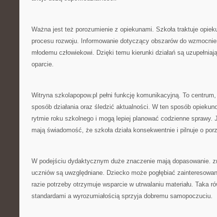
Ważna jest też porozumienie z opiekunami. Szkoła traktuje opie
procesu rozwoju. Informowanie dotyczący obszarów do wzmocnie
młodemu człowiekowi. Dzięki temu kierunki działań są uzupełniają
oparcie.
Witryna szkolapopow.pl pełni funkcję komunikacyjną. To centrum
sposób działania oraz śledzić aktualności. W ten sposób opiekunow
rytmie roku szkolnego i mogą lepiej planować codzienne sprawy.
mają świadomość, że szkoła działa konsekwentnie i pilnuje o por
W podejściu dydaktycznym duże znaczenie mają dopasowanie. z
uczniów są uwzględniane. Dziecko może pogłębiać zainteresowani
razie potrzeby otrzymuje wsparcie w utrwalaniu materiału. Taka 
standardami a wyrozumiałością sprzyja dobremu samopoczuciu.