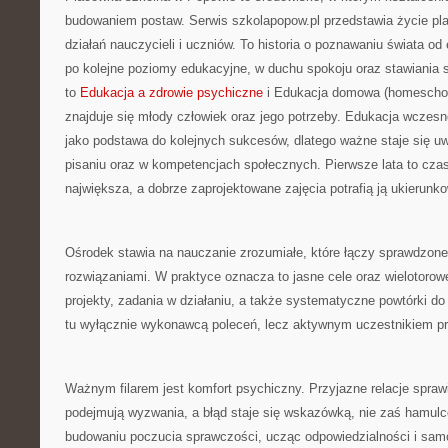
budowaniem postaw. Serwis szkolapopow.pl przedstawia życie pla
działań nauczycieli i uczniów. To historia o poznawaniu świata 
po kolejne poziomy edukacyjne, w duchu spokoju oraz stawiania s
to
Edukacja a zdrowie psychiczne
i Edukacja domowa (homeschool
znajduje się młody człowiek oraz jego potrzeby. Edukacja wczesn
jako podstawa do kolejnych sukcesów, dlatego ważne staje się 
pisaniu oraz w kompetencjach społecznych. Pierwsze lata to czas
największa, a dobrze zaprojektowane zajęcia potrafią ją ukierunk
Ośrodek stawia na nauczanie zrozumiałe, które łączy sprawdzon
rozwiązaniami. W praktyce oznacza to jasne cele oraz wielotorowe
projekty, zadania w działaniu, a także systematyczne powtórki do 
tu wyłącznie wykonawcą poleceń, lecz aktywnym uczestnikiem pr
Ważnym filarem jest komfort psychiczny. Przyjazne relacje sprawi
podejmują wyzwania, a błąd staje się wskazówką, nie zaś hamul
budowaniu poczucia sprawczości, ucząc odpowiedzialności i samo