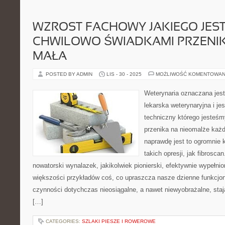
WZROST FACHOWY JAKIEGO JES
CHWILOWO ŚWIADKAMI PRZENIK
MAŁA
POSTED BY ADMIN
LIS - 30 - 2025
MOŻLIWOŚĆ KOMENTOWAN
Weterynaria oznaczana jest
lekarska weterynaryjna i jes
techniczny którego jesteśm
przenika na nieomalże każd
naprawdę jest to ogromnie k
takich opresji, jak fibrosca
nowatorski wynalazek, jakikolwiek pionierski, efektywnie wypełnio
większości przykładów coś, co upraszcza nasze dzienne funkcjo
czynności dotychczas nieosiągalne, a nawet niewyobrażalne, staj
[…]
CATEGORIES:
SZLAKI PIESZE I ROWEROWE