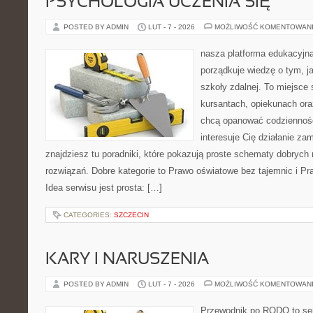
PSYCHOLOGIA UCZENIA SIĘ
POSTED BY ADMIN
LUT - 7 - 2026
MOŻLIWOŚĆ KOMENTOWAN
nasza platforma edukacyjna
porządkuje wiedzę o tym, j
szkoły zdalnej. To miejsce
kursantach, opiekunach ora
chcą opanować codzienność 
interesuje Cię działanie za
znajdziesz tu poradniki, które pokazują proste schematy dobryc
rozwiązań. Dobre kategorie to Prawo oświatowe bez tajemnic i Pr
Idea serwisu jest prosta: […]
CATEGORIES:
SZCZECIN
KARY I NARUSZENIA
POSTED BY ADMIN
LUT - 7 - 2026
MOŻLIWOŚĆ KOMENTOWAN
Przewodnik po RODO to ser