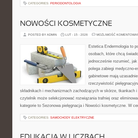
CATEGORIES:
PERIODONTOLOGIA
NOWOŚCI KOSMETYCZNE
POSTED BY ADMIN
LUT - 15 - 2026
MOŻLIWOŚĆ KOMENTOWA
Estetica Endermologia to p
osobach, które chcą świado
jednocześnie rozumieć, jak
polega zabiegi medyczno-es
gabinetowe mają uzasadnien
rzeczywistość pielęgnacyjn
składnikach i mechanizmach zachodzących w skórze, tkankach i 
czytelnik może selekcjonować rozwiązania trafniej oraz elimino
kategorie to Sezonowa pielęgnacja i Nowości kosmetyczne. W ce
CATEGORIES:
SAMOCHODY ELEKTRYCZNE
EDUKACJA W LICZBACH