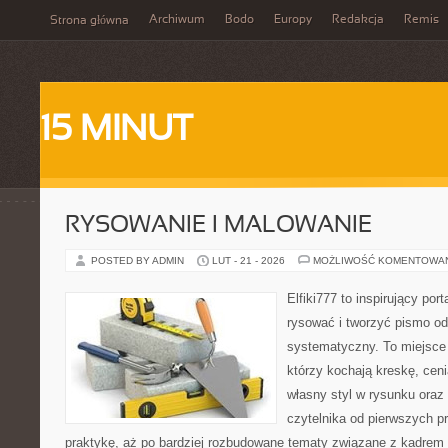
Archiwum
Bodo
Europy
Redakcja
Remis
Strona główna
15 MINUT
RYSOWANIE I MALOWANIE
POSTED BY ADMIN
LUT - 21 - 2026
MOŻLIWOŚĆ KOMENTOWA
Elfiki777 to inspirujący por
rysować i tworzyć pismo o
systematyczny. To miejsce 
którzy kochają kreskę, cen
własny styl w rysunku oraz
czytelnika od pierwszych p
praktykę, aż po bardziej rozbudowane tematy związane z kadrem i