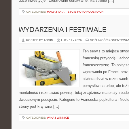
duże inwestycje i Elektrownie odnawialne. Na stronie […]
CATEGORIES:
MAMA I TATA – ŻYCIE PO NARODZINACH
WYDARZENIA I FESTIWALE
POSTED BY ADMIN
LUT - 11 - 2026
MOŻLIWOŚĆ KOMENTOWA
Ten serwis to miejsce stwor
francuską przygodę i jedno
francuszczyznę. To połącz
wędrowania po Francji oraz 
otwiera drzwi w rozmowach 
pomysłów na urlop, ale też
mentalność i rozmawiać pewniej, tutaj znajdziesz materiały zbud
dwuosiowym podejściu. Kategorie to Francuska popkultura i Nocle
strony jest kraj wina […]
CATEGORIES:
WINA I WINNICE