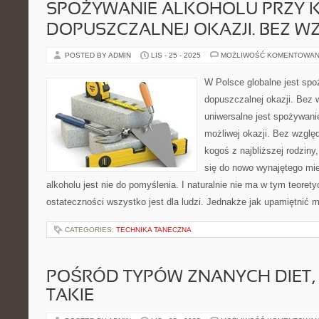
SPOŻYWANIE ALKOHOLU PRZY 
DOPUSZCZALNEJ OKAZJI. BEZ W
POSTED BY ADMIN
LIS - 25 - 2025
MOŻLIWOŚĆ KOMENTOWAN
W Polsce globalne jest spo
dopuszczalnej okazji. Bez 
uniwersalne jest spożywani
możliwej okazji. Bez względ
kogoś z najbliższej rodzin
się do nowo wynajętego mi
alkoholu jest nie do pomyślenia. I naturalnie nie ma w tym teorety
ostateczności wszystko jest dla ludzi. Jednakże jak upamiętnić 
CATEGORIES:
TECHNIKA TANECZNA
POŚRÓD TYPÓW ZNANYCH DIET,
TAKIE