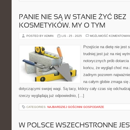
PANIE NIE SĄ W STANIE ŻYĆ BEZ
KOSMETYKÓW. MY O TYM
POSTED BY ADMIN
LIS - 25 - 2025
MOŻLIWOŚĆ KOMENTOWAN
Przejście na dietę nie jes
trudniej jest już na niej wy
notorycznych prób dotarcia
końcu, że wygląd choć ma z
żadnym pozorem najważniej
na całym globie zmaga się 
dotyczącymi swojej wagi. Są tacy, którzy cały czas się odchudzaj
rzeczy wyglądają już odpowiednio, […]
CATEGORIES:
NAJBARDZIEJ GOŚCINNI GOSPODARZE
W POLSCE WSZECHSTRONNE JES