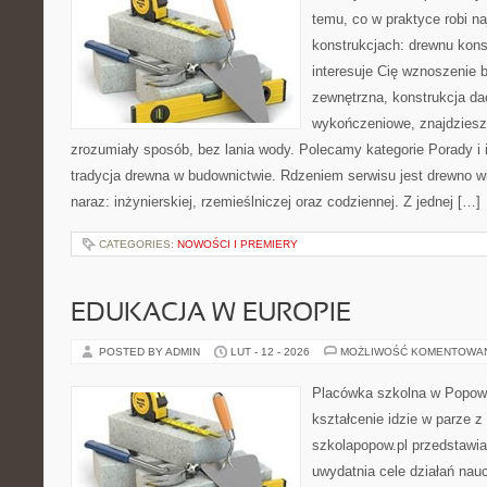
temu, co w praktyce robi n
konstrukcjach: drewnu kons
interesuje Cię wznoszenie 
zewnętrzna, konstrukcja da
wykończeniowe, znajdziesz
zrozumiały sposób, bez lania wody. Polecamy kategorie Porady i in
tradycja drewna w budownictwie. Rdzeniem serwisu jest drewno w
naraz: inżynierskiej, rzemieślniczej oraz codziennej. Z jednej […]
CATEGORIES:
NOWOŚCI I PREMIERY
EDUKACJA W EUROPIE
POSTED BY ADMIN
LUT - 12 - 2026
MOŻLIWOŚĆ KOMENTOWA
Placówka szkolna w Popowi
kształcenie idzie w parze 
szkolapopow.pl przedstawia
uwydatnia cele działań naucz