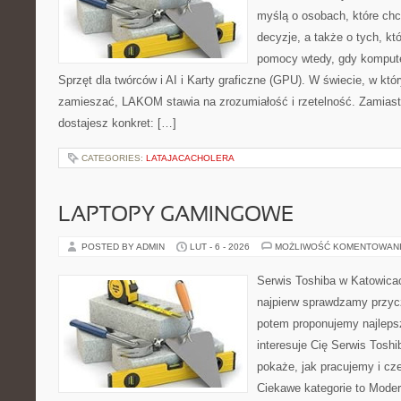
myślą o osobach, które ch
decyzje, a także o tych, kt
pomocy wtedy, gdy komputer
Sprzęt dla twórców i AI i Karty graficzne (GPU). W świecie, w któ
zamieszać, LAKOM stawia na zrozumiałość i rzetelność. Zamias
dostajesz konkret: […]
CATEGORIES:
LATAJACACHOLERA
LAPTOPY GAMINGOWE
POSTED BY ADMIN
LUT - 6 - 2026
MOŻLIWOŚĆ KOMENTOWAN
Serwis Toshiba w Katowicac
najpierw sprawdzamy przyc
potem proponujemy najlepsz
interesuje Cię Serwis Toshi
pokaże, jak pracujemy i c
Ciekawe kategorie to Moder