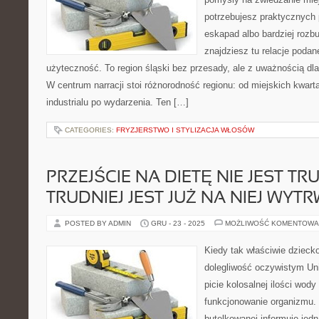
potrzebujesz praktycznych
eskapad albo bardziej rozb
znajdziesz tu relacje podan
użyteczność. To region śląski bez przesady, ale z uważnością dla 
W centrum narracji stoi różnorodność regionu: od miejskich kwarta
industrialu po wydarzenia. Ten […]
CATEGORIES:
FRYZJERSTWO I STYLIZACJA WŁOSÓW
PRZEJŚCIE NA DIETĘ NIE JEST TR
TRUDNIEJ JEST JUŻ NA NIEJ WYT
POSTED BY ADMIN
GRU - 23 - 2025
MOŻLIWOŚĆ KOMENTOWA
Kiedy tak właściwie dziec
dolegliwość oczywistym Uni
picie kolosalnej ilości wod
funkcjonowanie organizmu.
butelkowanej informuje jedn