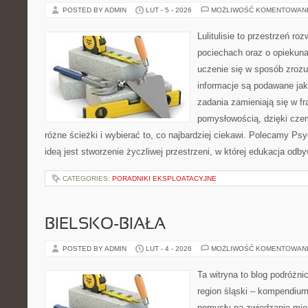
POSTED BY ADMIN
LUT - 5 - 2026
MOŻLIWOŚĆ KOMENTOWAN
Lulitulisie to przestrzeń r
pociechach oraz o opiekuna
uczenie się w sposób zrozu
informacje są podawane ja
zadania zamieniają się w fr
pomysłowością, dzięki cz
różne ścieżki i wybierać to, co najbardziej ciekawi. Polecamy Ps
ideą jest stworzenie życzliwej przestrzeni, w której edukacja odb
CATEGORIES:
PORADNIKI EKSPLOATACYJNE
BIELSKO-BIAŁA
POSTED BY ADMIN
LUT - 4 - 2026
MOŻLIWOŚĆ KOMENTOWAN
Ta witryna to blog podróżn
region śląski – kompendiu
pomysły na zwiedzanie miejs