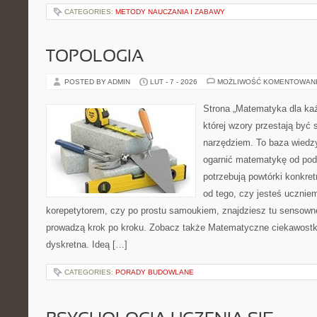
CATEGORIES:
METODY NAUCZANIA I ZABAWY
TOPOLOGIA
POSTED BY ADMIN
LUT - 7 - 2026
MOŻLIWOŚĆ KOMENTOWAN
Strona „Matematyka dla każ
której wzory przestają być 
narzędziem. To baza wiedzy
ogarnić matematykę od pods
potrzebują powtórki konkre
od tego, czy jesteś ucznie
korepetytorem, czy po prostu samoukiem, znajdziesz tu sensown
prowadzą krok po kroku. Zobacz także Matematyczne ciekawostki
dyskretna. Ideą […]
CATEGORIES:
PORADY BUDOWLANE