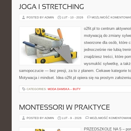
JOGA I STRETCHING
POSTED BY ADMIN
LUT - 10 - 2026
MOŻLIWOŚĆ KOMENTOWA
o2fit.pl to centrum aktywno
motywacją do zmiany sylwetk
stworzone dla osób, które 
jednocześnie nie lubią treni
znajdziesz treści, które po
wysmuklić sylwetkę, a takż
samopoczucie — bez presji, za to z planem. Ciekawe kategorie to
Motywacja i mindset. Idea o2fit.pl opiera się na prostym założeniu
CATEGORIES:
MODA DAMSKA – BUTY
MONTESSORI W PRAKTYCE
POSTED BY ADMIN
LUT - 9 - 2026
MOŻLIWOŚĆ KOMENTOWAN
PRZEDSZKOLE NA 5 – port