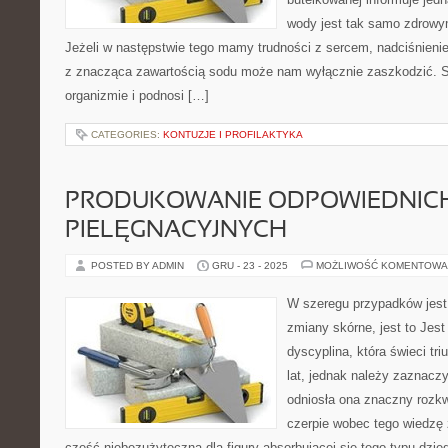
wody jest tak samo zdrowy
Jeżeli w następstwie tego mamy trudności z sercem, nadciśnieni
z znacząca zawartością sodu może nam wyłącznie zaszkodzić. 
organizmie i podnosi […]
CATEGORIES:
KONTUZJE I PROFILAKTYKA
PRODUKOWANIE ODPOWIEDNI
PIELĘGNACYJNYCH
POSTED BY ADMIN
GRU - 23 - 2025
MOŻLIWOŚĆ KOMENTOWA
W szeregu przypadków jest
zmiany skórne, jest to Jest
dyscyplina, która świeci tri
lat, jednak należy zaznaczy
odniosła ona znaczny rozk
czerpie wobec tego wiedzę 
część niebezużyteczna dla figury absorbującej się tego typu dziedz