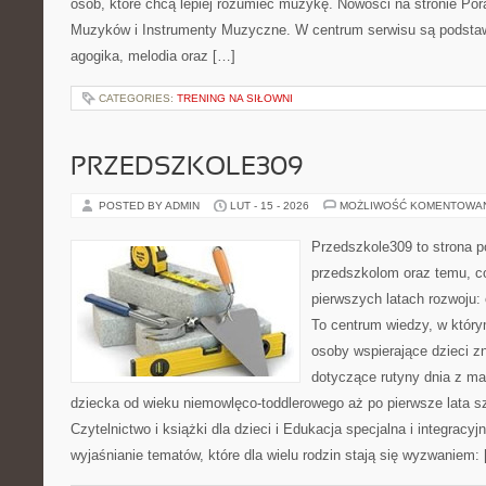
osób, które chcą lepiej rozumieć muzykę. Nowości na stronie Po
Muzyków i Instrumenty Muzyczne. W centrum serwisu są podstaw
agogika, melodia oraz […]
CATEGORIES:
TRENING NA SIŁOWNI
PRZEDSZKOLE309
POSTED BY ADMIN
LUT - 15 - 2026
MOŻLIWOŚĆ KOMENTOWA
Przedszkole309 to strona 
przedszkolom oraz temu, c
pierwszych latach rozwoju:
To centrum wiedzy, w który
osoby wspierające dzieci z
dotyczące rutyny dnia z m
dziecka od wieku niemowlęco-toddlerowego aż po pierwsze lata s
Czytelnictwo i książki dla dzieci i Edukacja specjalna i integracyj
wyjaśnianie tematów, które dla wielu rodzin stają się wyzwaniem: