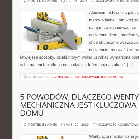
POSTED BY ADMIN
LIS - 25 - 2025
MOŻLIWOŚĆ KOMENTOWAN
Albowiem aktywność jaką je
marzy o ładnej i smukłej sy
samym co zdumiewać, że ty
codzienną dietą i mordercz
chce skutecznie wyszczupl
codziennie trenować i zdrow
łatwiejsze sposoby, dzięki którym wolno uzyskać wymarzoną po
w tej materii tabletki na odchudzanie, które można zakupić […]
CATEGORIES:
BEZPIECZNE PROGRAMOWANIE (SECDEVOPS)
5 POWODÓW, DLACZEGO WENTY
MECHANICZNA JEST KLUCZOWA
DOMU
POSTED BY ADMIN
MAJ - 29 - 2025
MOŻLIWOŚĆ KOMENTOWA
Wentylacja mechaniczna jes