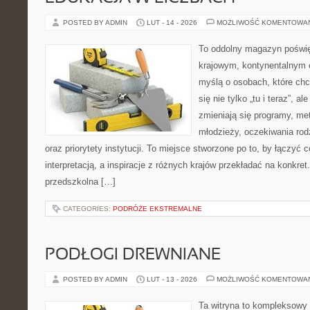
POSTED BY ADMIN
LUT - 14 - 2026
MOŻLIWOŚĆ KOMENTOWA
To oddolny magazyn poświę
krajowym, kontynentalnym 
myślą o osobach, które chc
się nie tylko „tu i teraz”, a
zmieniają się programy, met
młodzieży, oczekiwania ro
oraz priorytety instytucji. To miejsce stworzone po to, by łączyć
interpretacją, a inspiracje z różnych krajów przekładać na konkr
przedszkolna […]
CATEGORIES:
PODRÓŻE EKSTREMALNE
PODŁOGI DREWNIANE
POSTED BY ADMIN
LUT - 13 - 2026
MOŻLIWOŚĆ KOMENTOWA
Ta witryna to kompleksowy