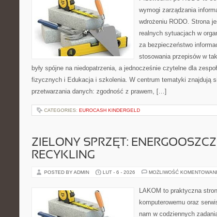
wymogi zarządzania informa
wdrożeniu RODO. Strona je
realnych sytuacjach w orga
za bezpieczeństwo informacji
stosowania przepisów w tak
były spójne na niedopatrzenia, a jednocześnie czytelne dla zes
fizycznych i Edukacja i szkolenia. W centrum tematyki znajdują 
przetwarzania danych: zgodność z prawem, […]
CATEGORIES:
EUROCASH KINDERGELD
ZIELONY SPRZĘT: ENERGOOSZC
RECYKLING
POSTED BY ADMIN
LUT - 6 - 2026
MOŻLIWOŚĆ KOMENTOWAN
LAKOM to praktyczna stron
komputerowemu oraz serwis
nam w codziennych zadania