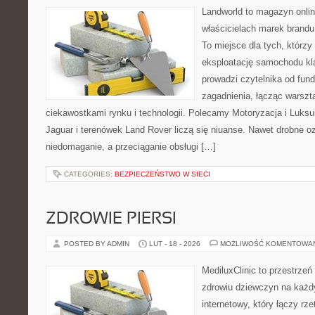
Landworld to magazyn onli
właścicielach marek brandu
To miejsce dla tych, któr
eksploatację samochodu kl
prowadzi czytelnika od fu
zagadnienia, łącząc warszt
ciekawostkami rynku i technologii. Polecamy Motoryzacja i Luk
Jaguar i terenówek Land Rover liczą się niuanse. Nawet drobne o
niedomaganie, a przeciąganie obsługi […]
CATEGORIES:
BEZPIECZEŃSTWO W SIECI
ZDROWIE PIERSI
POSTED BY ADMIN
LUT - 18 - 2026
MOŻLIWOŚĆ KOMENTOWA
MediluxClinic to przestrzeń
zdrowiu dziewczyn na każdy
internetowy, który łączy rz