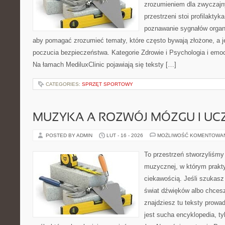
zrozumieniem dla zwyczajn
przestrzeni stoi profilakty
poznawanie sygnałów organ
aby pomagać zrozumieć tematy, które często bywają złożone, a j
poczucia bezpieczeństwa. Kategorie Zdrowie i Psychologia i emoc
Na łamach MediluxClinic pojawiają się teksty […]
CATEGORIES:
SPRZĘT SPORTOWY
MUZYKA A ROZWÓJ MÓZGU I UCZ
POSTED BY ADMIN
LUT - 16 - 2026
MOŻLIWOŚĆ KOMENTOWA
To przestrzeń stworzyliśmy 
muzycznej, w którym prakty
ciekawością. Jeśli szukasz 
świat dźwięków albo chcesz
znajdziesz tu teksty prowad
jest sucha encyklopedia, ty