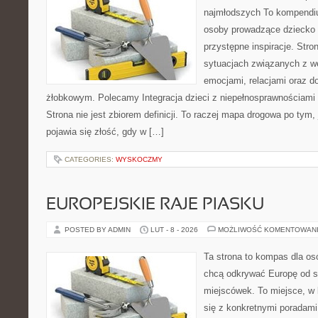
najmłodszych To kompendiu
osoby prowadzące dziecko 
przystępne inspiracje. Stro
sytuacjach związanych z w
emocjami, relacjami oraz d
żłobkowym. Polecamy Integracja dzieci z niepełnosprawnościami 
Strona nie jest zbiorem definicji. To raczej mapa drogowa po tym,
pojawia się złość, gdy w […]
CATEGORIES:
WYSKOCZMY
EUROPEJSKIE RAJE PIASKU
POSTED BY ADMIN
LUT - 8 - 2026
MOŻLIWOŚĆ KOMENTOWAN
Ta strona to kompas dla os
chcą odkrywać Europę od s
miejscówek. To miejsce, w
się z konkretnymi poradami