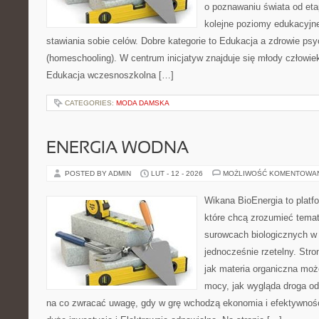
o poznawaniu świata od et
kolejne poziomy edukacyjn
stawiania sobie celów. Dobre kategorie to Edukacja a zdrowie p
(homeschooling). W centrum inicjatyw znajduje się młody człowiek
Edukacja wczesnoszkolna […]
CATEGORIES:
MODA DAMSKA
ENERGIA WODNA
POSTED BY ADMIN
LUT - 12 - 2026
MOŻLIWOŚĆ KOMENTOWA
Wikana BioEnergia to platf
które chcą zrozumieć temat 
surowcach biologicznych w
jednocześnie rzetelny. Str
jak materia organiczna może
mocy, jak wygląda droga od 
na co zwracać uwagę, gdy w grę wchodzą ekonomia i efektywność