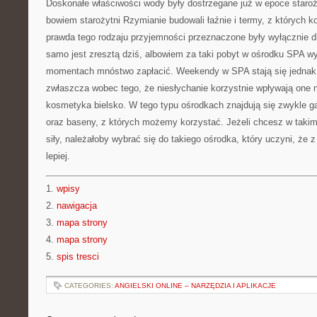
Doskonałe właściwości wody były dostrzegane już w epoce staro
bowiem starożytni Rzymianie budowali łaźnie i termy, z których k
prawda tego rodzaju przyjemności przeznaczone były wyłącznie d
samo jest zresztą dziś, albowiem za taki pobyt w ośrodku SPA 
momentach mnóstwo zapłacić. Weekendy w SPA stają się jednak c
zwłaszcza wobec tego, że niesłychanie korzystnie wpływają one n
kosmetyka bielsko. W tego typu ośrodkach znajdują się zwykle ga
oraz baseny, z których możemy korzystać. Jeżeli chcesz w takim
siły, należałoby wybrać się do takiego ośrodka, który uczyni, że 
lepiej.
1.
wpisy
2.
nawigacja
3.
mapa strony
4.
mapa strony
5.
spis tresci
CATEGORIES:
ANGIELSKI ONLINE – NARZĘDZIA I APLIKACJE