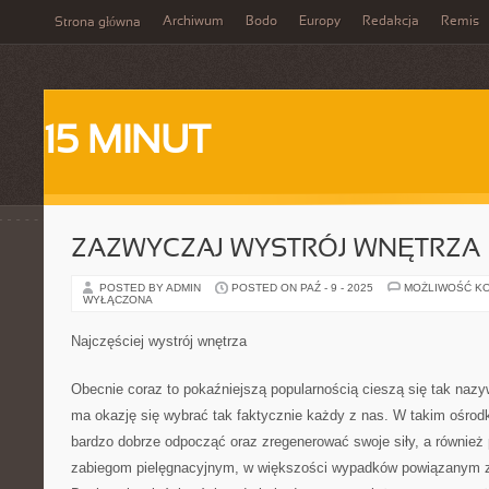
Archiwum
Bodo
Europy
Redakcja
Remis
Strona główna
15 MINUT
ZAZWYCZAJ WYSTRÓJ WNĘTRZA
POSTED BY ADMIN
POSTED ON PAŹ - 9 - 2025
MOŻLIWOŚĆ K
WYŁĄCZONA
Najczęściej wystrój wnętrza
Obecnie coraz to pokaźniejszą popularnością cieszą się tak nazy
ma okazję się wybrać tak faktycznie każdy z nas. W takim ośro
bardzo dobrze odpocząć oraz zregenerować swoje siły, a również
zabiegom pielęgnacyjnym, w większości wypadków powiązanym 